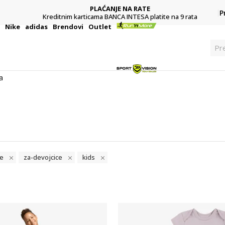
PLAĆANJE NA RATE
P
Kreditnim karticama BANCA INTESA platite na 9 rata
i
Nike
adidas
Brendovi
Outlet
Pr
a
e
za-devojcice
kids