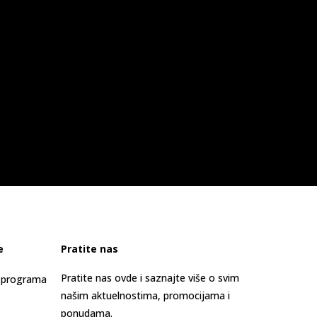
e
Pratite nas
Pratite nas ovde i saznajte više o svim
s programa
našim aktuelnostima, promocijama i
ponudama.