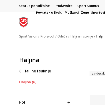
Status porudžbine
Prodavnice
Sport&Bonus
mpanije
VAŽNO OBAVEŠTENJE ZA POTROŠAČE
Povratak u školu
Muškarci
Žene
Sportov
Sport Vision
Proizvodi
Odeća
Haljine i suknje
Haljin
Haljina
Haljine i suknje
za-decak
Haljina
(6)
Pol