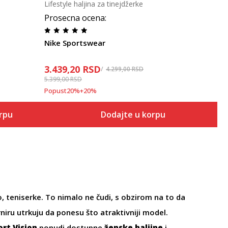
Lifestyle haljina za tinejdžerke
Prosecna ocena
:
Nike Sportswear
3.439,20
RSD
4.299,00
RSD
5.399,00
RSD
Popust
20
%
+
20
%
orpu
Dodajte u korpu
o, teniserke. To nimalo ne čudi, s obzirom na to da
iru utrkuju da ponesu što atraktivniji model.
ort Vision
ponudi dostupne
ženske haljine
i