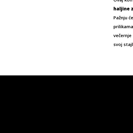
haljine 
Pažnju će
prilikam
večernje 
svoj staj