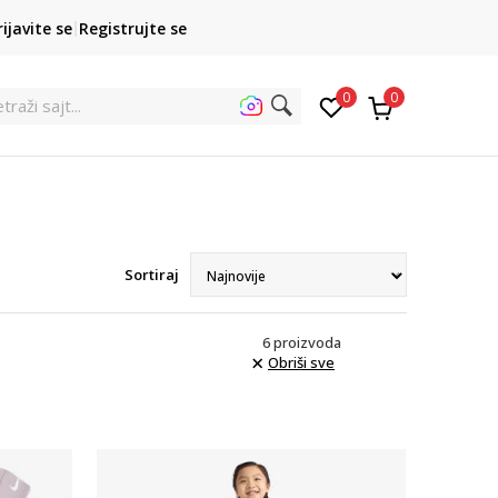
POZOVITE NAS
rijavite se
Registrujte se
011 422 1422
kupovina p
0
0
Sortiraj
6
proizvoda
Obriši sve