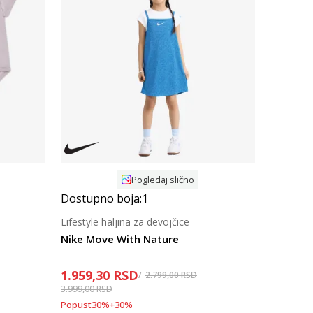
Uporedi
Pogledaj slično
Dostupno boja:
1
Lifestyle haljina za devojčice
Nike Move With Nature
1.959,30
RSD
2.799,00
RSD
3.999,00
RSD
Popust
30
%
+
30
%