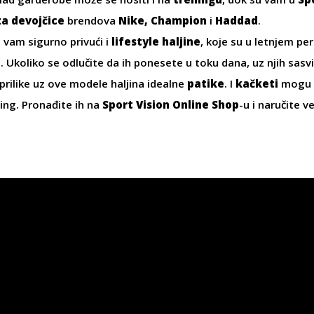
za devojčice
brendova
Nike, Champion
i
Haddad
.
 vam sigurno privući i
lifestyle haljine
, koje su u letnjem pe
a. Ukoliko se odlučite da ih ponesete u toku dana, uz njih sa
prilike uz ove modele haljina idealne
patike
. I
kačketi
mogu b
ling. Pronađite ih na
Sport Vision Online Shop
-u i naručite v