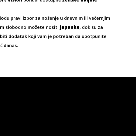
riodu pravi izbor za nošenje u dnevnim ili večernjim
svim slobodno možete nositi
japanke
, dok su za
iti dodatak koji vam je potreban da upotpunite
eć danas.