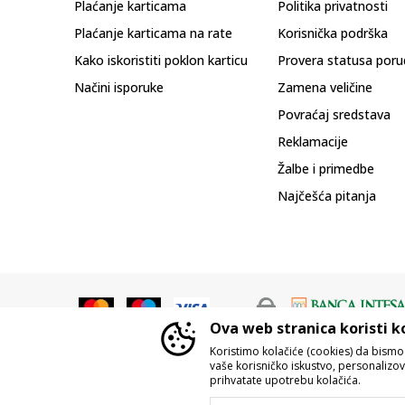
Plaćanje karticama
Politika privatnosti
Plaćanje karticama na rate
Korisnička podrška
Kako iskoristiti poklon karticu
Provera statusa poru
Načini isporuke
Zamena veličine
Povraćaj sredstava
Reklamacije
Žalbe i primedbe
Najčešća pitanja
Ova web stranica koristi k
Koristimo kolačiće (cookies) da bism
vaše korisničko iskustvo, personalizoval
prihvatate upotrebu kolačića.
Nastojimo da budemo što precizniji u o
Svi artikli prikazani na sajtu su d