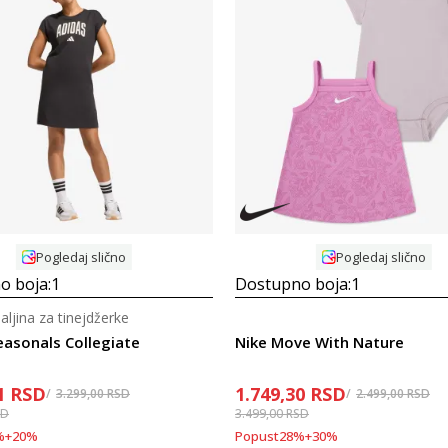
Uporedi
Uporedi
Pogledaj slično
Pogledaj slično
o boja:
1
Dostupno boja:
1
haljina za tinejdžerke
easonals Collegiate
Nike Move With Nature
1
RSD
1.749,30
RSD
3.299,00
RSD
2.499,00
RSD
SD
3.499,00
RSD
%
+
20
%
Popust
28
%
+
30
%