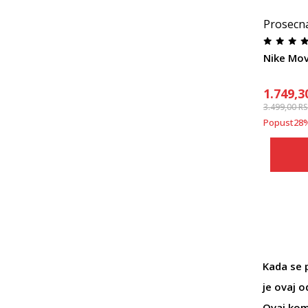
Prosecn
Nike Mov
1.749,3
3.499,00
R
Popust
28
Kada se
je ovaj 
Ovaj kom