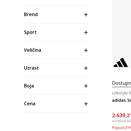
Brend
Sport
Veličina
Uzrast
Dostupn
Boja
Lifestyle 
adidas S
Cena
2.639,2
4.199,00
R
Popust
21