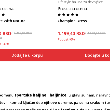
Lifestyle haljina za devojčice
a ocena
:
Prosecna ocena
:
e With Nature
Champion Dress
0
RSD
1.199,40
RSD
2.499,00
RSD
1.999,00
RSD
SD
Popust
40
%
%
+
30
%
Dodajte u korpu
Dodajte u k
 pomenu
sportske haljine i haljinice
, u glavi su nam, naravn
odevni komad ključan deo njihove opreme, pa se na svakom turn
ad garderobe može se nositi i na
treningu
, dok su vam u
Sp