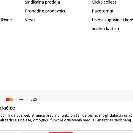
Sindikalna prodaja
Click&collect
Pronađite prodavnicu
Paketomati
džbine
Vesti
Uslovi kupovine i kor
poklon kartica
olačiće
o učinili da ova web stranica pravilno funkcioniše i da bismo mogli dalje da un
i sadržaj i oglase, omogućili funkcije društvenih medija i analizirali saobraćaj. 
pisu proizvoda, prikazu slika i samih cena, ali ne možemo garantovati da su s
eo naše ponude i ne podrazumeva da su dostupni u svakom trenutku. Raspoloživos