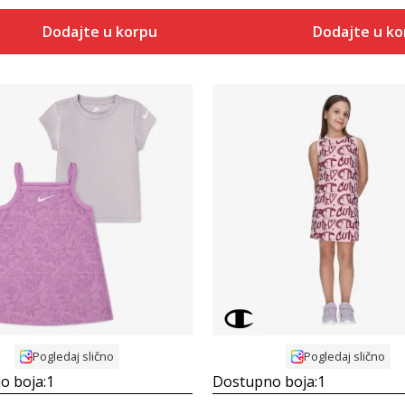
Dodajte u korpu
Dodajte u k
Uporedi
Uporedi
Pogledaj slično
Pogledaj slično
o boja:
1
Dostupno boja:
1