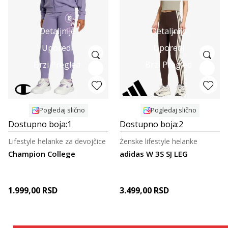
Detaljnije
Detaljnije
Uporedi
Uporedi
Brzi Pregled
Brzi Pregled
Pogledaj slično
Pogledaj slično
Dostupno boja:
1
Dostupno boja:
2
Lifestyle helanke za devojčice
Ženske lifestyle helanke
Champion College
adidas W 3S SJ LEG
1.999,00
RSD
3.499,00
RSD