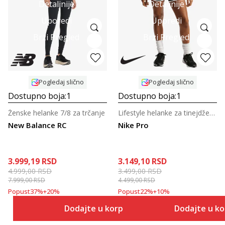
Detaljnije
Detaljnije
Uporedi
Uporedi
Brzi Pregled
Brzi Pregled
Pogledaj slično
Pogledaj slično
Dostupno boja:
1
Dostupno boja:
1
Ženske helanke 7/8 za trčanje
Lifestyle helanke za tinejdžerke
New Balance RC
Nike Pro
3.999,19
RSD
3.149,10
RSD
4.999,00
RSD
3.499,00
RSD
7.999,00
RSD
4.499,00
RSD
Popust
37
%
+
20
%
Popust
22
%
+
10
%
Dodajte u korpu
Dodajte u k