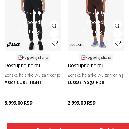
Detaljnije
Detaljnije
Uporedi
Uporedi
Brzi Pregled
Brzi Pregled
Pogledaj slično
Pogledaj slično
Dostupno boja:
1
Dostupno boja:
1
Ženske helanke 7/8 za trčanje
Ženske helanke 7/8 za trening
Asics CORE TIGHT
Lussari Yoga PDB
5.999,00
RSD
2.999,00
RSD