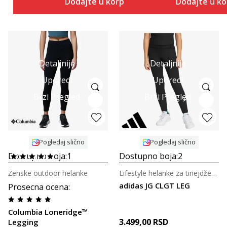
Dodajte u korpu
Dodajte u k
Detaljnije
Detaljnije
Uporedi
Uporedi
Brzi Pregled
Brzi Pregled
Pogledaj slično
Pogledaj slično
Dostupno boja:
1
Dostupno boja:
2
Ženske outdoor helanke
Lifestyle helanke za tinejdžerke
adidas JG CLGT LEG
Prosecna ocena
:
Columbia Loneridge™
3.499,00
RSD
Legging