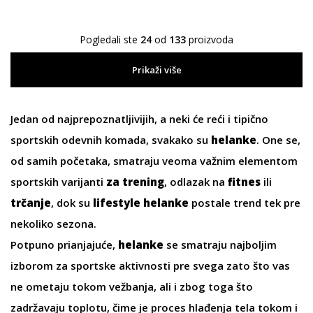
Pogledali ste
24
od
133
proizvoda
Prikaži više
Jedan od najprepoznatljivijih, a neki će reći i tipično
sportskih odevnih komada, svakako su
helanke
. One se,
od samih početaka, smatraju veoma važnim elementom
sportskih varijanti
za trening
, odlazak na
fitnes
ili
trčanje
, dok su
lifestyle helanke
postale trend tek pre
nekoliko sezona.
Potpuno prianjajuće,
helanke
se smatraju najboljim
izborom za sportske aktivnosti pre svega zato što vas
ne ometaju tokom vežbanja, ali i zbog toga što
zadržavaju toplotu, čime je proces hlađenja tela tokom i