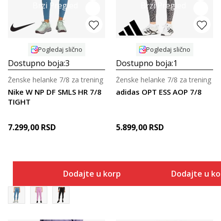
Brzi Pregled
Brzi Pregled
Pogledaj slično
Pogledaj slično
Dostupno boja:
3
Dostupno boja:
1
Ženske helanke 7/8 za trening
Ženske helanke 7/8 za trening
Nike W NP DF SMLS HR 7/8
adidas OPT ESS AOP 7/8
TIGHT
7.299,00
RSD
5.899,00
RSD
Dodajte u korpu
Dodajte u k