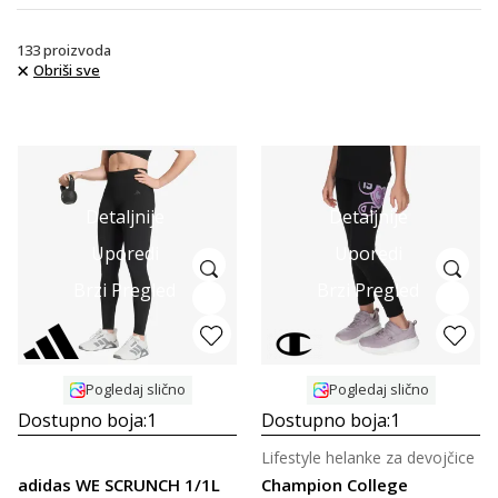
133
proizvoda
Obriši sve
Detaljnije
Detaljnije
Uporedi
Uporedi
Brzi Pregled
Brzi Pregled
Pogledaj slično
Pogledaj slično
Dostupno boja:
1
Dostupno boja:
1
Lifestyle helanke za devojčice
adidas WE SCRUNCH 1/1L
Champion College