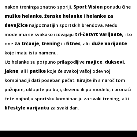
nakon treninga znatno sporiji.
Sport Vision
ponudu čine
muške helanke
,
ženske helanke
i
helanke za
devojčice
najpoznatijih sportskih brendova. Među
modelima se svakako izdvajaju
tri-četvrt varijante
, i to
one
za trčanje
,
trening
ili
fitnes
, ali i
duže varijante
koje imaju istu namenu.
Uz helanke su potpuno prilagodljive
majice
,
duksevi
,
jakne
, ali i
patike
koje će svakoj vašoj odevnoj
kombinaciji dati poseban pečat. Birajte ih s naročitom
pažnjom, uklopite po boji, dezenu ili po modelu, i pronaći
ćete najbolju sportsku kombinaciju za svaki trening, ali i
lifestyle varijantu
za svaki dan.