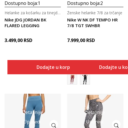
Dostupno boja:
1
Dostupno boja:
2
Helanke za košarku za tinejdžerke
Ženske helanke 7/8 za trčanje
Nike JDG JORDAN BK
Nike W NK DF TEMPO HR
FLARED LEGGING
7/8 TGT SWHBR
3.499,00
RSD
7.999,00
RSD
Dodajte u korpu
Dodajte u k
Detaljnije
Detaljnije
Uporedi
Uporedi