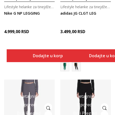
Lifestyle helanke za tinejdžerke
Lifestyle helanke za tinejdžerke
Nike G NP LEGGING
adidas JG CLGT LEG
4.999,00
RSD
3.499,00
RSD
Dodajte u korpu
Dodajte u k
Detaljnije
Detaljnije
Uporedi
Uporedi
Brzi Pregled
Brzi Pregled