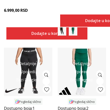
6.999,00
RSD
Dodajte u k
Dodajte u korpu
Detaljnije
Detaljnije
Uporedi
Uporedi
Brzi Pregled
Brzi Pregled
Pogledaj slično
Pogledaj slično
Dostupno boja:
1
Dostupno boja:
2