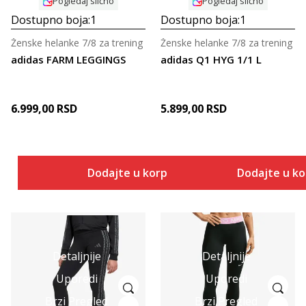
Pogledaj slično
Pogledaj slično
Dostupno boja:
1
Dostupno boja:
1
Ženske helanke 7/8 za trening
Ženske helanke 7/8 za trening
adidas FARM LEGGINGS
adidas Q1 HYG 1/1 L
6.999,00
RSD
5.899,00
RSD
Dodajte u korpu
Dodajte u k
Detaljnije
Detaljnije
Uporedi
Uporedi
Brzi Pregled
Brzi Pregled