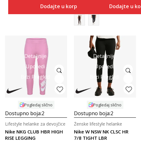
Dodajte u korpu
Dodajte u k
Detaljnije
Detaljnije
Uporedi
Uporedi
Brzi Pregled
Brzi Pregled
Pogledaj slično
Pogledaj slično
Dostupno boja:
2
Dostupno boja:
2
Lifestyle helanke za devojčice
Ženske lifestyle helanke
Nike NKG CLUB HBR HIGH
Nike W NSW NK CLSC HR
RISE LEGGING
7/8 TIGHT LBR