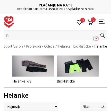
POZOVITE NAS
011 422 1422
0
0
Pretraži s
Sport Vision
Proizvodi
Odeća
Helanke i biciklističke
Helanke
Helanke 7/8
Biciklističke
Helanke
Filteri