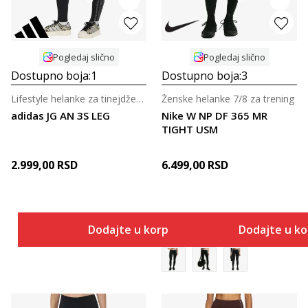
Pogledaj slično
Pogledaj slično
Dostupno boja:
1
Dostupno boja:
3
Lifestyle helanke za tinejdžerke
Ženske helanke 7/8 za trening
adidas JG AN 3S LEG
Nike W NP DF 365 MR
TIGHT USM
2.999,00
RSD
6.499,00
RSD
Dodajte u korpu
Dodajte u k