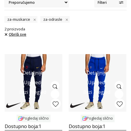
Filteri
za-muskarce
za-odrasle
2
proizvoda
Obriši sve
Detaljnije
Detaljnije
Uporedi
Uporedi
Brzi Pregled
Brzi Pregled
Pogledaj slično
Pogledaj slično
Dostupno boja:
1
Dostupno boja:
1