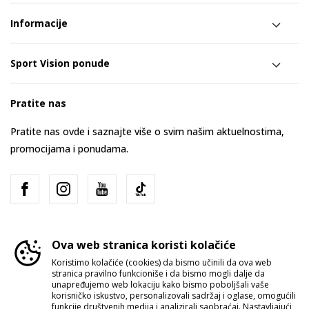
Informacije
Sport Vision ponude
Pratite nas
Pratite nas ovde i saznajte više o svim našim aktuelnostima,
promocijama i ponudama.
Ova web stranica koristi kolačiće
Koristimo kolačiće (cookies) da bismo učinili da ova web
stranica pravilno funkcioniše i da bismo mogli dalje da
Srbija
Promenite
unapređujemo web lokaciju kako bismo poboljšali vaše
korisničko iskustvo, personalizovali sadržaj i oglase, omogućili
funkcije društvenih medija i analizirali saobraćaj. Nastavljajući