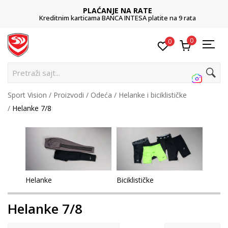
PLAĆANJE NA RATE
Kreditnim karticama BANCA INTESA platite na 9 rata
0
0
Pretraži sajt...
Sport Vision
Proizvodi
Odeća
Helanke i biciklističke
Helanke 7/8
Helanke
Biciklističke
Helanke 7/8