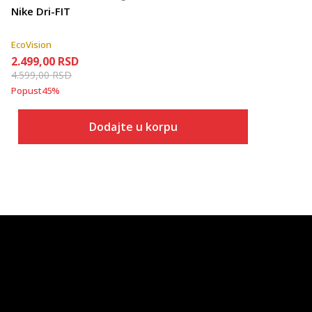
Nike Dri-FIT
EcoVision
2.499,00
RSD
4.599,00
RSD
Popust
45
%
Dodajte u korpu