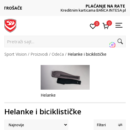
PLAĆANJE NA RATE
Kreditnim karticama BANCA INTESA platite na 9 rata
0
0
Pretraži sajt...
Sport Vision
Proizvodi
Odeća
Helanke i biciklističke
Helanke
Helanke i biciklističke
Filteri