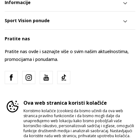
Informacije
Sport Vision ponude
Pratite nas
Pratite nas ovde i saznajte više o svim našim aktuelnostima,
promocijama i ponudama.
Ova web stranica koristi kolačiće
Koristimo kolačiće (cookies) da bismo učinili da ova web
stranica pravilno funkcioniše i da bismo mogli dalje da
Srbija
Promenite
unapređujemo web lokaciju kako bismo poboljšali vaše
korisničko iskustvo, personalizovali sadržaj i oglase, omogućili
funkcije društvenih medija i analizirali saobraćaj. Nastavljajući
da koristite našu web stranicu, prihvatate upotrebu kolačića.