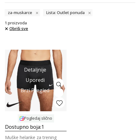
za-muskarce
Lista: Outlet ponuda
1
proizvoda
Obriši sve
Detaljnije
Uporedi
Brzi Pregled
Pogledaj slično
Dostupno boja:
1
Muške helanke za trening