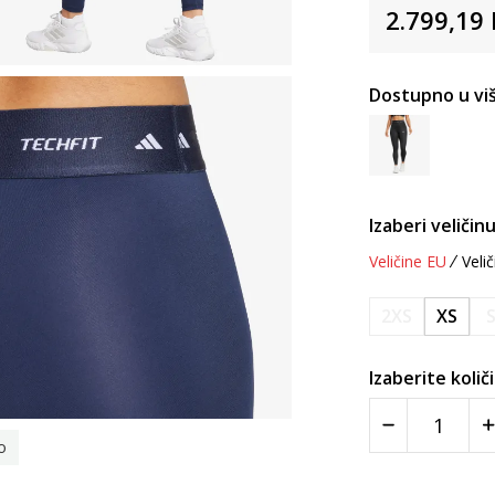
2.799,19
Dostupno u viš
Izaberi veličinu
Veličine EU
Velič
2XS
XS
Izaberite količ
o