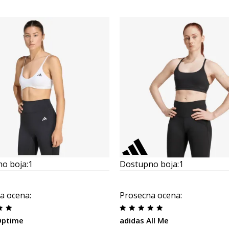
o boja:
1
Dostupno boja:
1
a ocena
:
Prosecna ocena
:
Optime
adidas All Me