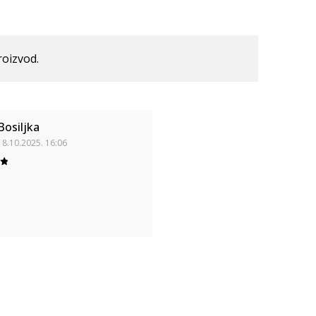
roizvod.
Bosiljka
18.10.2025. 16:06