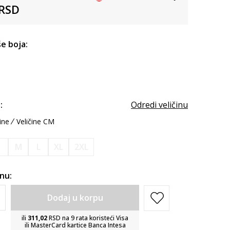
RSD
e boja:
:
Odredi veličinu
ine
Veličine CM
S
M
L
XL
2XL
inu:
Dodaj u korpu
ili
311,02
RSD na 9 rata koristeći Visa
ili MasterCard kartice Banca Intesa