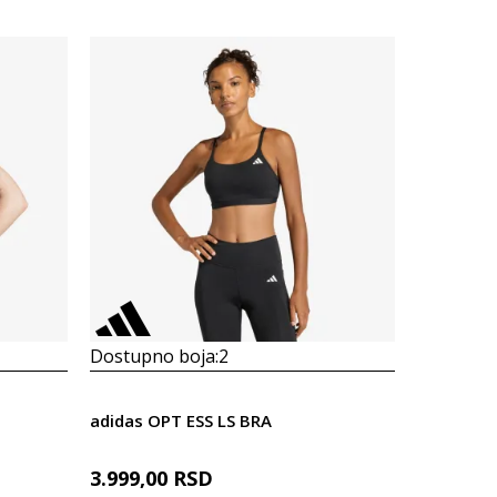
Dostupno boja:
2
Dostupno
adidas OPT ESS LS BRA
adidas Wo
3.999,00
RSD
1.889,10