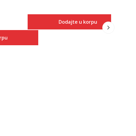
2.999,00
RS
Popust
30
%
Dodajte u korpu
Veličina
rpu
Dodaj u korpu
2XS
 u korpu
XS
S
M
L
XL