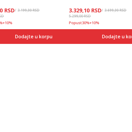
10
RSD
3.329,10
RSD
3.199,00
RSD
3.699,00
RSD
SD
5.299,00
RSD
%
+
10
%
Popust
30
%
+
10
%
Dodajte u korpu
Dodajte u ko
Veličina
Veličina
Dodaj u korpu
Dodaj
2XS
2XS
XS
XS
S
S
M
M
L
L