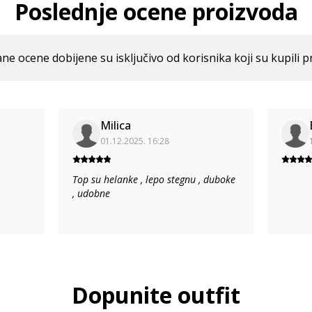
Poslednje ocene proizvoda
ne ocene dobijene su isključivo od korisnika koji su kupili p
Milica
01.12.2025. 16:28
Top su helanke , lepo stegnu , duboke
, udobne
Dopunite outfit