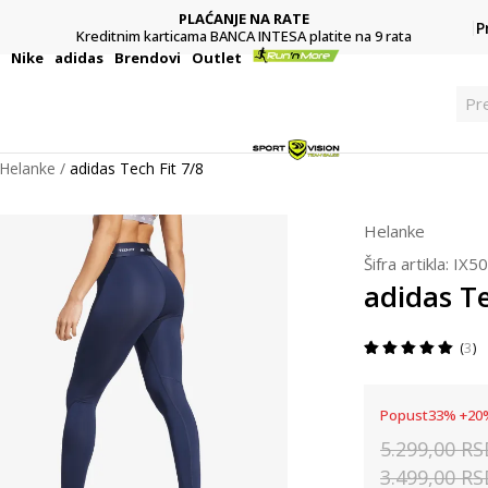
PLAĆANJE NA RATE
P
Kreditnim karticama BANCA INTESA platite na 9 rata
i
Nike
adidas
Brendovi
Outlet
Pr
Helanke
adidas Tech Fit 7/8
Helanke
Šifra artikla:
IX5
adidas Te
3
Popust
33
%
+
20
5.299,00
RS
3.499,00
RS