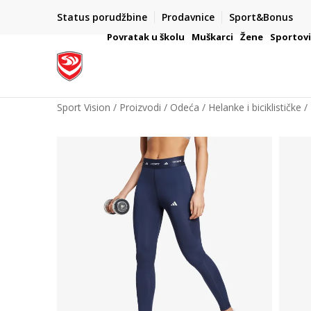
Status porudžbine
Prodavnice
Sport&Bonus
mpanije
VAŽNO OBAVEŠTENJE ZA POTROŠAČE
Povratak u školu
Muškarci
Žene
Sportov
Sport Vision
Proizvodi
Odeća
Helanke i biciklističke