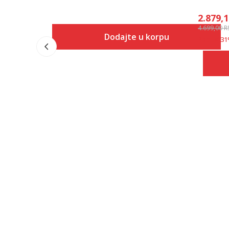
2.879,
4.699,00
R
Dodajte u korpu
Popust
31
Veličina
Dodaj u korpu
XS
S
M
L
XL
2XL