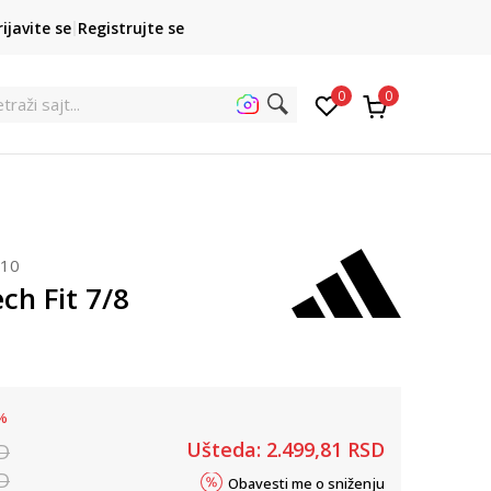
POZOVITE NAS
rijavite se
Registrujte se
011 422 1422
kupovina p
0
0
etr
010
ch Fit 7/8
%
Ušteda:
2.499,81
RSD
D
D
Obavesti me o sniženju