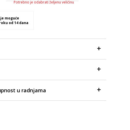
Potrebno je odabrati željenu veličinu
 je moguće
 roku od 14 dana
upnost u radnjama