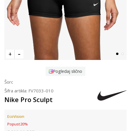
Pogledaj slično
Šorc
Šifra artikla:
FV7033-010
Nike Pro Sculpt
EcoVision
Popust
20
%