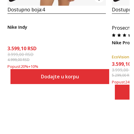
Dostupno boja:
4
Dostupno
Nike Indy
Prosecna
Nike Pro
3.599,10
RSD
3.999,00
RSD
EcoVision
4.999,00
RSD
3.599,10
Popust
20
%
+
10
%
3.999,00
R
5.299,00
RSD
Dodajte u korpu
Popust
24
%
Veličina
Dodaj u korpu
2XS
XS
S