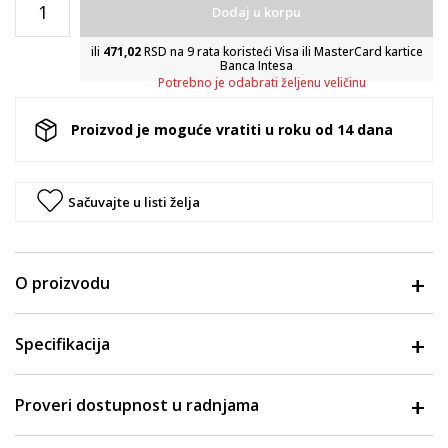
Dodaj u korpu
ili
471,02
RSD na 9 rata koristeći Visa ili MasterCard kartice
Banca Intesa
Potrebno je odabrati željenu veličinu
Proizvod je moguće vratiti u roku od 14 dana
Sačuvajte u listi želja
O proizvodu
Specifikacija
Proveri dostupnost u radnjama