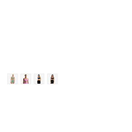
M
L
XL
2XL