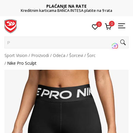
PLAĆANJE NA RATE
Kreditnim karticama BANCA INTESA platite na 9 rata
0
0
Pretr
Sport Vision
Proizvodi
Odeća
Šorcevi
Šorc
Nike Pro Sculpt