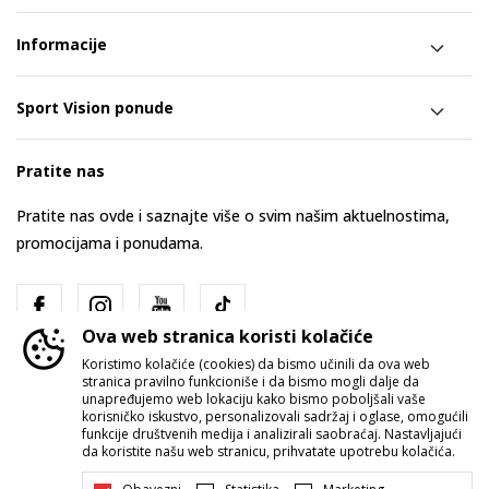
Informacije
Sport Vision ponude
Pratite nas
Pratite nas ovde i saznajte više o svim našim aktuelnostima,
promocijama i ponudama.
Ova web stranica koristi kolačiće
Koristimo kolačiće (cookies) da bismo učinili da ova web
stranica pravilno funkcioniše i da bismo mogli dalje da
unapređujemo web lokaciju kako bismo poboljšali vaše
korisničko iskustvo, personalizovali sadržaj i oglase, omogućili
funkcije društvenih medija i analizirali saobraćaj. Nastavljajući
Srbija
Promenite
da koristite našu web stranicu, prihvatate upotrebu kolačića.