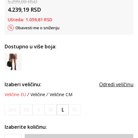
5.299,00
RSD
4.239,19
RSD
Ušteda:
1.059,81
RSD
Obavesti me o sniženju
Dostupno u više boja:
Izaberi veličinu:
Odredi veličinu
Veličine EU
Veličine
Veličine CM
2XS
XS
S
M
L
XL
Izaberite količinu: