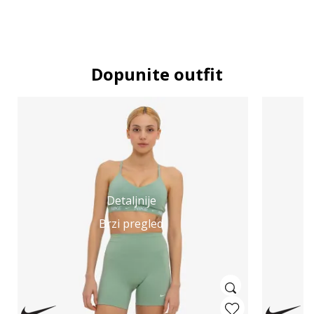
Dopunite outfit
Detaljnije
Brzi pregled