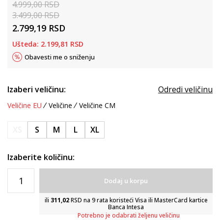
4.999,00
RSD
3.499,00
RSD
2.799,19
RSD
Ušteda:
2.199,81
RSD
Obavesti me o sniženju
Izaberi veličinu:
Odredi veličinu
Veličine EU
Veličine
Veličine CM
XS
S
M
L
XL
Izaberite količinu:
Dodaj u korpu
ili
311,02
RSD na 9 rata koristeći Visa ili MasterCard kartice
Banca Intesa
Potrebno je odabrati željenu veličinu