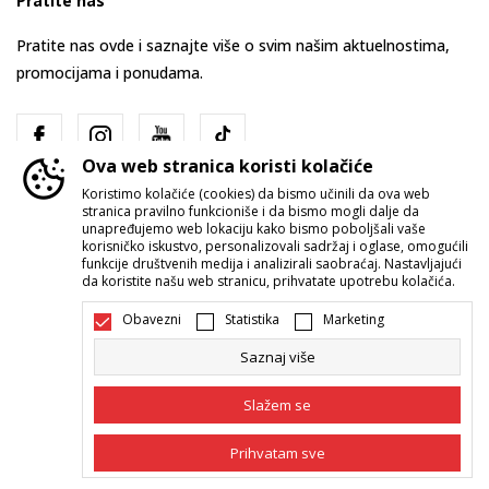
Pratite nas
Pratite nas ovde i saznajte više o svim našim aktuelnostima,
promocijama i ponudama.
Ova web stranica koristi kolačiće
Koristimo kolačiće (cookies) da bismo učinili da ova web
stranica pravilno funkcioniše i da bismo mogli dalje da
unapređujemo web lokaciju kako bismo poboljšali vaše
korisničko iskustvo, personalizovali sadržaj i oglase, omogućili
funkcije društvenih medija i analizirali saobraćaj. Nastavljajući
Srbija
Promenite
da koristite našu web stranicu, prihvatate upotrebu kolačića.
Obavezni
Statistika
Marketing
Saznaj više
Slažem se
Nastojimo da budemo što precizniji u opisu proizvoda, prikazu slika i
Prihvatam sve
samih cena, ali ne možemo garantovati da su sve informacije kompletne i
bez grešaka. Svi artikli prikazani na sajtu su deo naše ponude i ne