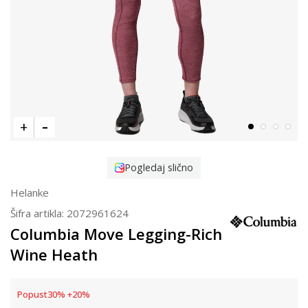
Pogledaj slično
Helanke
Šifra artikla:
2072961624
Columbia Move Legging-Rich
Wine Heath
Popust
30
%
+
20
%