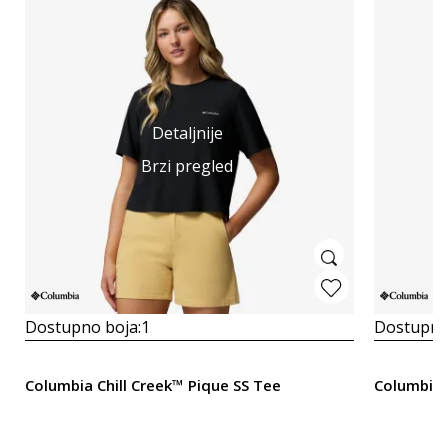
Detaljnije
Brzi pregled
Dostupno boja:
1
Dostupno
Columbia Chill Creek™ Pique SS Tee
Columbia 