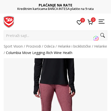
PLAĆANJE NA RATE
Kreditnim karticama BANCA INTESA platite na 9 rata
0
0
Pretraži sajt...
Sport Vision
Proizvodi
Odeća
Helanke i biciklističke
Helanke
Columbia Move Legging-Rich Wine Heath