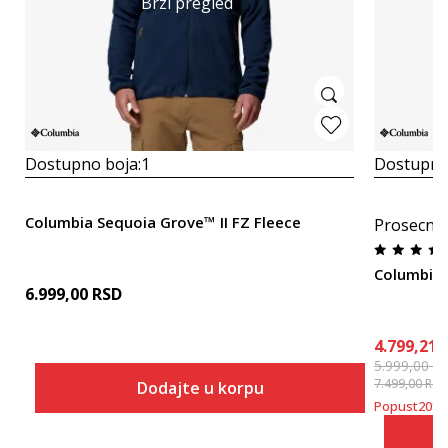
Brzi pregled
Dostupno boja:
1
Dostupno
Columbia Sequoia Grove™ II FZ Fleece
Prosecna
Columbia C
6.999,00
RSD
4.799,21
5.999,00
R
7.499,00
RSD
Dodajte u korpu
Popust
20
%
Veličina
Dodaj u korpu