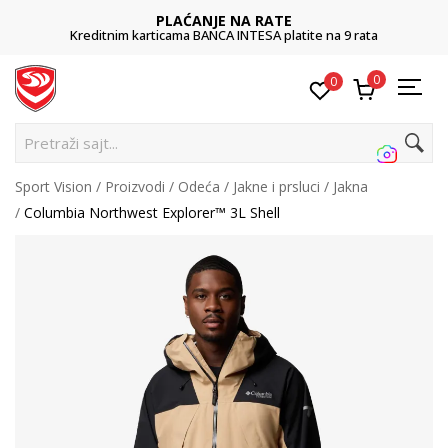
PLAĆANJE NA RATE
Kreditnim karticama BANCA INTESA platite na 9 rata
0
0
P
Sport Vision
Proizvodi
Odeća
Jakne i prsluci
Jakna
Columbia Northwest Explorer™ 3L Shell