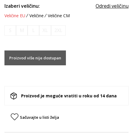
Izaberi veličinu:
Odredi veličinu
Veličine EU
Veličine
Veličine CM
S
M
L
XL
2XL
Proizvod više nije dostupan
Proizvod je moguće vratiti u roku od 14 dana
Sačuvajte u listi želja