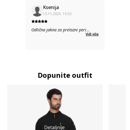
Ksenija
13.11.2025. 15:53
Odlična jakna za prelazni peri
...
Vidi više
Dopunite outfit
Detaljnije