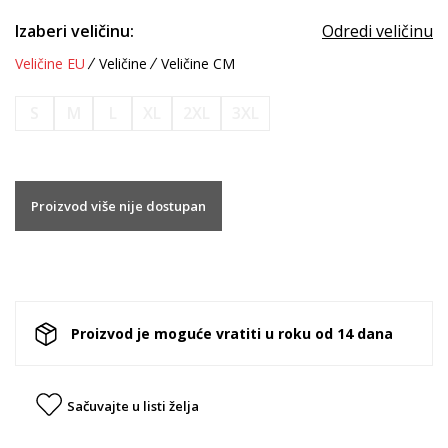
Izaberi veličinu:
Odredi veličinu
Veličine EU
Veličine
Veličine CM
S
M
L
XL
2XL
3XL
Proizvod više nije dostupan
Proizvod je moguće vratiti u roku od 14 dana
Sačuvajte u listi želja