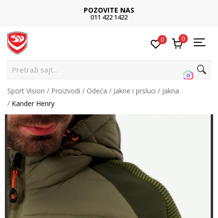
POZOVITE NAS
011 422 1422
0
0
Pretraži sajt...
Sport Vision
Proizvodi
Odeća
Jakne i prsluci
Jakna
Kander Henry