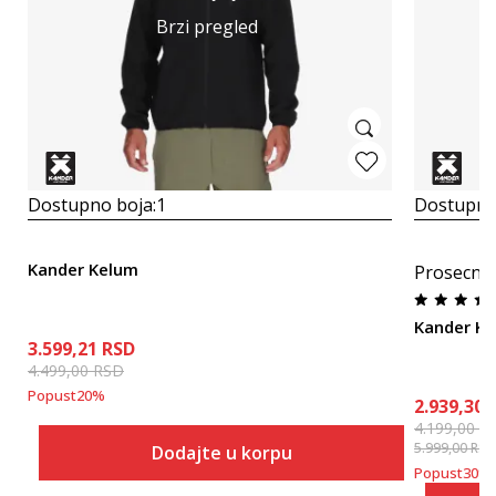
Brzi pregled
Dostupno boja:
1
Dostupno
Kander Kelum
Prosecna
Kander Ka
3.599,21
RSD
4.499,00
RSD
Popust
20
%
2.939,30
4.199,00
R
5.999,00
RSD
Dodajte u korpu
Popust
30
%