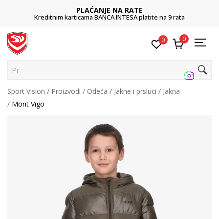
PLAĆANJE NA RATE
Kreditnim karticama BANCA INTESA platite na 9 rata
0
0
Pret
Sport Vision
Proizvodi
Odeća
Jakne i prsluci
Jakna
Mont Vigo