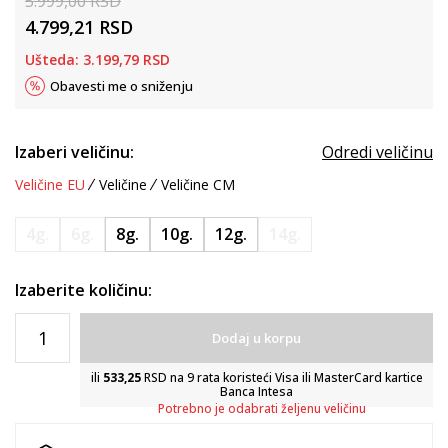
5.999,00
RSD
4.799,21
RSD
Ušteda:
3.199,79
RSD
Obavesti me o sniženju
Izaberi veličinu:
Odredi veličinu
Veličine EU
Veličine
Veličine CM
4g.
6g.
8g.
10g.
12g.
14g.
Izaberite količinu:
Dodaj u korpu
ili
533,25
RSD na 9 rata koristeći Visa ili MasterCard kartice
Banca Intesa
Potrebno je odabrati željenu veličinu