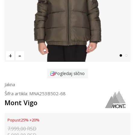
Pogledaj slično
Jakna
Šifra artikla:
MNA253B502-68
Mont Vigo
Popust
25
%
+
20
%
7.999,00
RSD