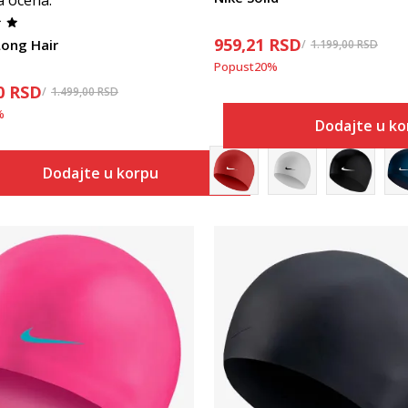
a ocena
:
959,21
RSD
ong Hair
1.199,00
RSD
Popust
20
%
0
RSD
1.499,00
RSD
%
Dodajte u k
Dodajte u korpu
Uporedi
Uporedi