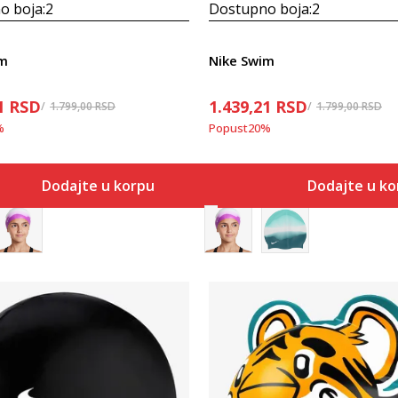
o boja:
2
Dostupno boja:
2
im
Nike Swim
1
RSD
1.439,21
RSD
1.799,00
RSD
1.799,00
RSD
%
Popust
20
%
Dodajte u korpu
Dodajte u k