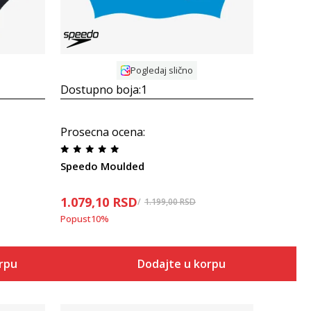
Pogledaj slično
Dostupno boja:
1
Prosecna ocena
:
Speedo Moulded
1.079,10
RSD
1.199,00
RSD
Popust
10
%
orpu
Dodajte u korpu