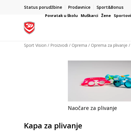
Status porudžbine
Prodavnice
Sport&Bonus
mpanije
VAŽNO OBAVEŠTENJE ZA POTROŠAČE
Povratak u školu
Muškarci
Žene
Sportov
Sport Vision
Proizvodi
Oprema
Oprema za plivanje
Naočare za plivanje
Kapa za plivanje