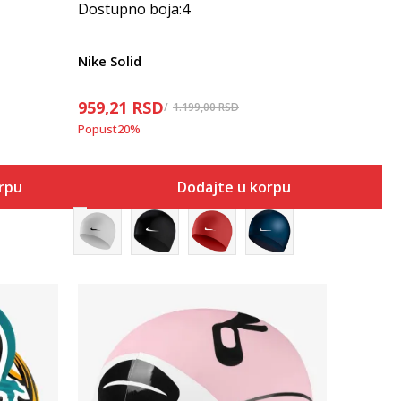
Dostupno boja:
4
Nike Solid
959,21
RSD
1.199,00
RSD
Popust
20
%
orpu
Dodajte u korpu