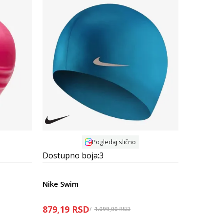
Uporedi
Pogledaj slično
Dostupno boja:
3
Nike Swim
879,19
RSD
1.099,00
RSD