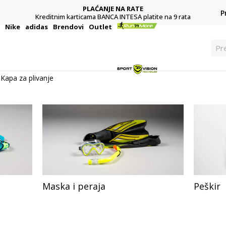
PLAĆANJE NA RATE
P
Kreditnim karticama BANCA INTESA platite na 9 rata
i
Nike
adidas
Brendovi
Outlet
Pr
Kapa za plivanje
Maska i peraja
Peškir