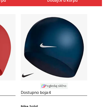
orpu
Dodajte u korpu
Uporedi
Pogledaj slično
Dostupno boja:
4
Nike Solid