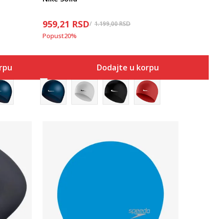
959,21
RSD
1.199,00
RSD
Popust
20
%
orpu
Dodajte u korpu
Uporedi