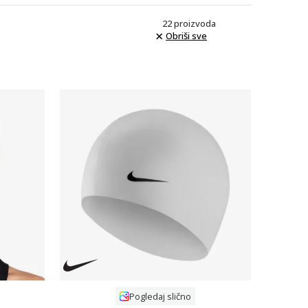
22
proizvoda
Obriši sve
Uporedi
Pogledaj slično