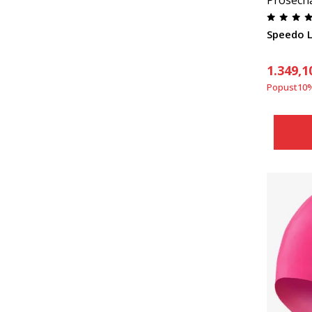
Prosecn
Speedo L
1.349,1
Popust
10