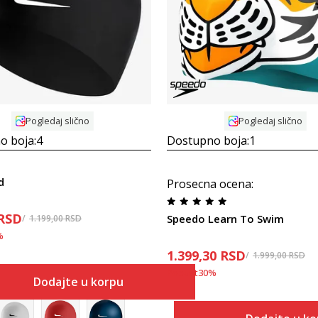
Uporedi
Uporedi
Pogledaj slično
Pogledaj slično
o boja:
4
Dostupno boja:
1
d
Prosecna ocena
:
RSD
Speedo Learn To Swim
1.199,00
RSD
%
1.399,30
RSD
1.999,00
RSD
Popust
30
%
Dodajte u korpu