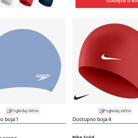
Dodajte u k
Uporedi
Uporedi
Pogledaj slično
Pogledaj slično
o boja:
1
Dostupno boja:
4
Nike Solid