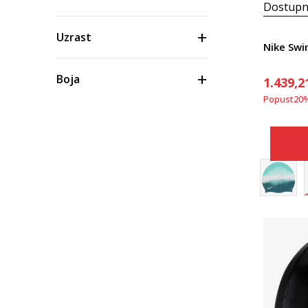
Dostupn
Uzrast
Nike Sw
Boja
1.439,2
Popust
20
Cena