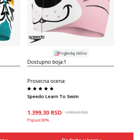
Uporedi
Pogledaj slično
Dostupno boja:
1
Prosecna ocena
:
Speedo Learn To Swim
1.399,30
RSD
1.999,00
RSD
Popust
30
%