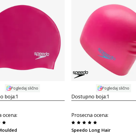
Uporedi
Uporedi
Pogledaj slično
Pogledaj slično
o boja:
1
Dostupno boja:
1
a ocena
:
Prosecna ocena
:
Moulded
Speedo Long Hair