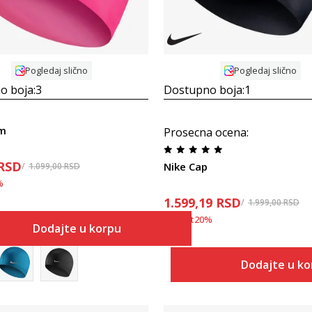
Pogledaj slično
Pogledaj slično
o boja:
3
Dostupno boja:
1
im
Prosecna ocena
:
RSD
Nike Cap
1.099,00
RSD
%
1.599,19
RSD
1.999,00
RSD
Popust
20
%
Dodajte u korpu
Dodajte u k