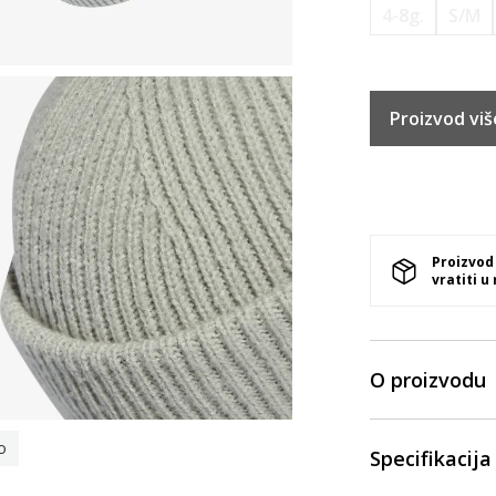
4-8g.
S/M
Proizvod viš
Proizvod
vratiti u
O proizvodu
o
Specifikacija