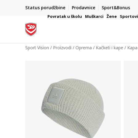
Status porudžbine
Prodavnice
Sport&Bonus
mpanije
VAŽNO OBAVEŠTENJE ZA POTROŠAČE
Povratak u školu
Muškarci
Žene
Sportov
Sport Vision
Proizvodi
Oprema
Kačketi i kape
Kapa