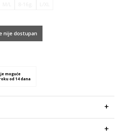
M/L
8-16g.
L/XL
e nije dostupan
 je moguće
 roku od 14 dana