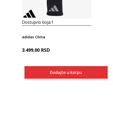
Dostupno boja:
1
adidas Clima
3.499,00
RSD
Dodajte u korpu
Veličina
Dodaj u korpu
S
M