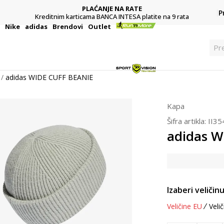
PLAĆANJE NA RATE
P
Kreditnim karticama BANCA INTESA platite na 9 rata
i
Nike
adidas
Brendovi
Outlet
Pr
adidas WIDE CUFF BEANIE
Kapa
Šifra artikla:
II35
adidas W
Izaberi veličinu
Veličine EU
Velič