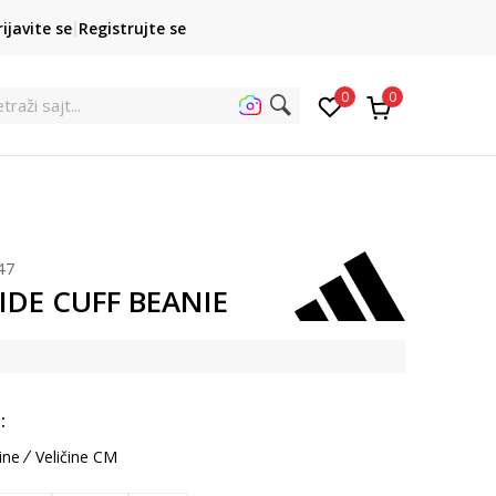
POZOVITE NAS
rijavite se
Registrujte se
011 422 1422
kupovina p
0
0
et
47
IDE CUFF BEANIE
:
ine
Veličine CM