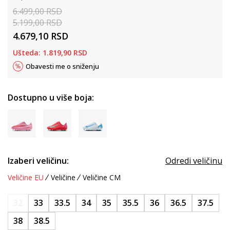
6.499,00
RSD
5.199,00
RSD
4.679,10
RSD
Ušteda:
1.819,90
RSD
Obavesti me o sniženju
Dostupno u više boja:
Izaberi veličinu:
Odredi veličinu
Veličine EU
Veličine
Veličine CM
32
33
33.5
34
35
35.5
36
36.5
37.5
38
38.5