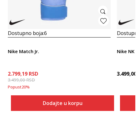
Dostupno boja:
6
Dostupno
Nike Match Jr.
Nike NK G
2.799,19
RSD
3.499,00
3.499,00
RSD
Popust
20
%
Dodajte u korpu
Veličina
Dodaj u korpu
3
4