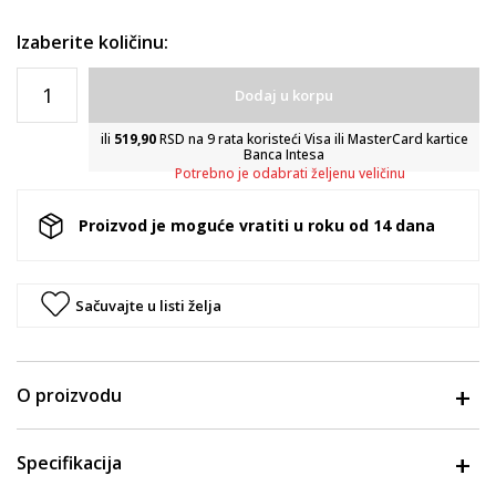
Izaberite količinu:
Dodaj u korpu
ili
519,90
RSD na 9 rata koristeći Visa ili MasterCard kartice
Banca Intesa
Potrebno je odabrati željenu veličinu
Proizvod je moguće vratiti u roku od 14 dana
Sačuvajte u listi želja
O proizvodu
Specifikacija