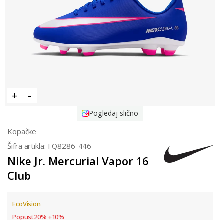
Pogledaj slično
Kopačke
Šifra artikla:
FQ8286-446
Nike Jr. Mercurial Vapor 16
Club
EcoVision
Popust
20
%
+
10
%