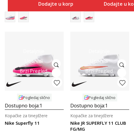
Dodajte u korpu
Dodajte u k
Detaljnije
Detaljnije
Uporedi
Uporedi
Brzi Pregled
Brzi Pregled
Pogledaj slično
Pogledaj slično
Dostupno boja:
1
Dostupno boja:
1
Kopačke za tinejdžere
Kopačke za tinejdžere
Nike Superfly 11
Nike JR SUPERFLY 11 CLUB
FG/MG