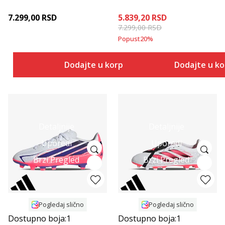
7.299,00
RSD
5.839,20
RSD
7.299,00
RSD
Popust
20
%
Dodajte u korpu
Dodajte u k
Detaljnije
Detaljnije
Uporedi
Uporedi
Brzi Pregled
Brzi Pregled
Pogledaj slično
Pogledaj slično
Dostupno boja:
1
Dostupno boja:
1