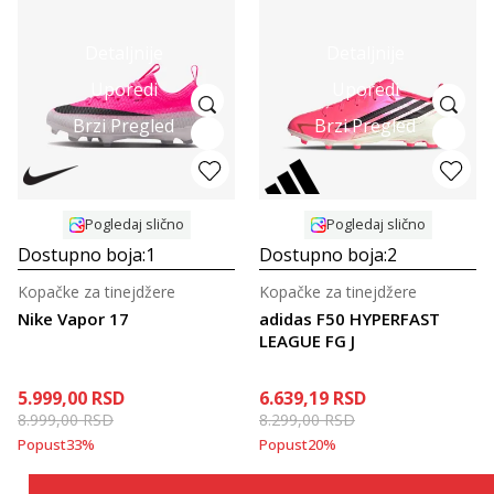
Detaljnije
Detaljnije
Uporedi
Uporedi
Brzi Pregled
Brzi Pregled
Pogledaj slično
Pogledaj slično
Dostupno boja:
1
Dostupno boja:
2
Kopačke za tinejdžere
Kopačke za tinejdžere
Nike Vapor 17
adidas F50 HYPERFAST
LEAGUE FG J
5.999,00
RSD
6.639,19
RSD
8.999,00
RSD
8.299,00
RSD
Popust
33
%
Popust
20
%