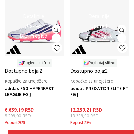
Detaljnije
Detaljnije
Uporedi
Uporedi
Brzi Pregled
Brzi Pregled
Pogledaj slično
Pogledaj slično
Dostupno boja:
2
Dostupno boja:
2
Kopačke za tinejdžere
Kopačke za tinejdžere
adidas F50 HYPERFAST
adidas PREDATOR ELITE FT
LEAGUE FG J
FG J
6.639,19
RSD
12.239,21
RSD
8.299,00
RSD
15.299,00
RSD
Popust
20
%
Popust
20
%