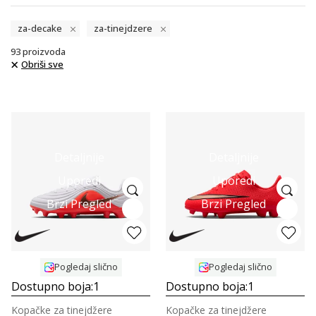
za-decake
za-tinejdzere
93
proizvoda
Obriši sve
Detaljnije
Detaljnije
Uporedi
Uporedi
Brzi Pregled
Brzi Pregled
Pogledaj slično
Pogledaj slično
Dostupno boja:
1
Dostupno boja:
1
Kopačke za tinejdžere
Kopačke za tinejdžere