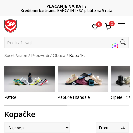
ANJE NA RATE
POZOVI
BANCA INTESA platite na 9 rata
011 42
0
0
Pretra
Sport Vision
Proizvodi
Obuća
Kopačke
Patike
Papuče i sandale
Cipele i či
Kopačke
Filteri