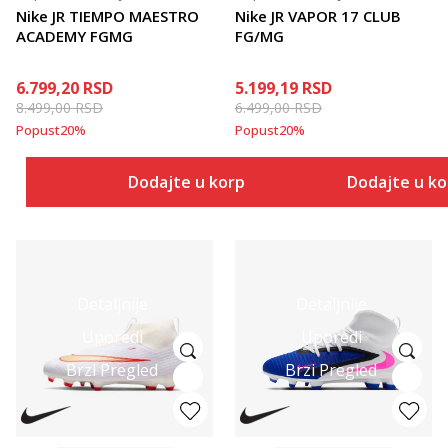
Nike JR TIEMPO MAESTRO
Nike JR VAPOR 17 CLUB
ACADEMY FGMG
FG/MG
6.799,20
RSD
5.199,19
RSD
8.499,00
RSD
6.499,00
RSD
Popust
20
%
Popust
20
%
Dodajte u korpu
Dodajte u k
Detaljnije
Detaljnije
Uporedi
Uporedi
Brzi Pregled
Brzi Pregled