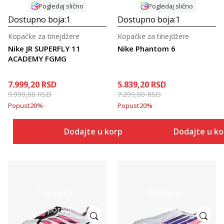
Pogledaj slično
Pogledaj slično
Dostupno boja:
1
Dostupno boja:
1
Kopačke za tinejdžere
Kopačke za tinejdžere
Nike JR SUPERFLY 11
Nike Phantom 6
ACADEMY FGMG
7.999,20
RSD
5.839,20
RSD
9.999,00
RSD
7.299,00
RSD
Popust
20
%
Popust
20
%
Dodajte u korpu
Dodajte u k
Detaljnije
Detaljnije
Uporedi
Uporedi