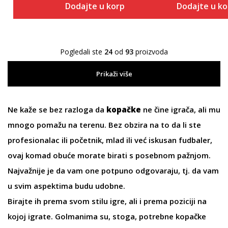
Dodajte u korpu
Dodajte u k
Pogledali ste
24
od
93
proizvoda
Prikaži više
Ne kaže se bez razloga da
kopačke
ne čine igrača, ali mu
mnogo pomažu na terenu. Bez obzira na to da li ste
profesionalac ili početnik, mlad ili već iskusan fudbaler,
ovaj komad obuće morate birati s posebnom pažnjom.
Najvažnije je da vam one potpuno odgovaraju, tj. da vam
u svim aspektima budu udobne.
Birajte ih prema svom stilu igre, ali i prema poziciji na
kojoj igrate. Golmanima su, stoga, potrebne kopačke