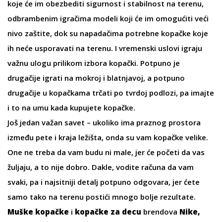
koje će im obezbediti sigurnost i stabilnost na terenu,
odbrambenim igračima modeli koji će im omogućiti veći
nivo zaštite, dok su napadačima potrebne kopačke koje
ih neće usporavati na terenu. I vremenski uslovi igraju
važnu ulogu prilikom izbora kopački. Potpuno je
drugačije igrati na mokroj i blatnjavoj, a potpuno
drugačije u kopačkama trčati po tvrdoj podlozi, pa imajte
i to na umu kada kupujete kopačke.
Još jedan važan savet – ukoliko ima praznog prostora
između pete i kraja ležišta, onda su vam kopačke velike.
One ne treba da vam budu ni male, jer će početi da vas
žuljaju, a to nije dobro. Dakle, vodite računa da vam
svaki, pa i najsitniji detalj potpuno odgovara, jer ćete
samo tako na terenu postići mnogo bolje rezultate.
Muške kopačke
i
kopačke za decu
brendova
Nike,