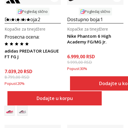
Pogledaj slično
Pogledaj slično
Dostupno boja:
2
Dostupno boja:
1
Kopačke za tinejdžere
Kopačke za tinejdžere
Nike Phantom 6 High
Prosecna ocena
:
Academy FG/MG Jr.
adidas PREDATOR LEAGUE
6.999,00
RSD
FT FG J
9.999,00
RSD
Popust
30
%
7.039,20
RSD
8.799,00
RSD
Dodajte u k
Popust
20
%
Dodajte u korpu