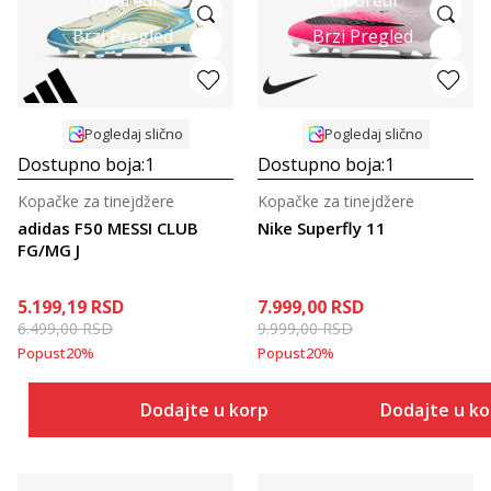
Brzi Pregled
Brzi Pregled
Pogledaj slično
Pogledaj slično
Dostupno boja:
1
Dostupno boja:
1
Kopačke za tinejdžere
Kopačke za tinejdžere
adidas F50 MESSI CLUB
Nike Superfly 11
FG/MG J
5.199,19
RSD
7.999,00
RSD
6.499,00
RSD
9.999,00
RSD
Popust
20
%
Popust
20
%
Dodajte u korpu
Dodajte u k