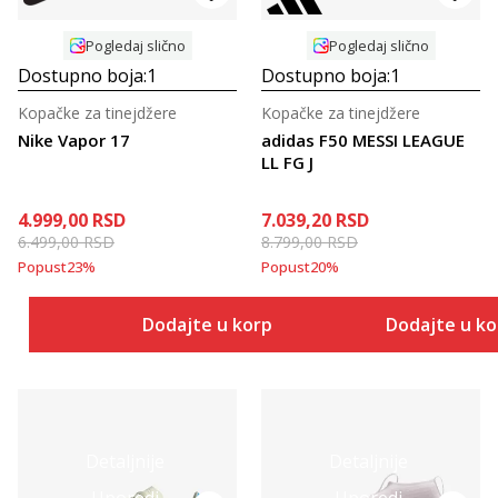
Pogledaj slično
Pogledaj slično
Dostupno boja:
1
Dostupno boja:
1
Kopačke za tinejdžere
Kopačke za tinejdžere
Nike Vapor 17
adidas F50 MESSI LEAGUE
LL FG J
4.999,00
RSD
7.039,20
RSD
6.499,00
RSD
8.799,00
RSD
Popust
23
%
Popust
20
%
Dodajte u korpu
Dodajte u k
Detaljnije
Detaljnije
Uporedi
Uporedi