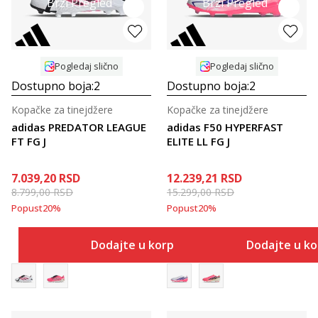
Brzi Pregled
Brzi Pregled
Pogledaj slično
Pogledaj slično
Dostupno boja:
2
Dostupno boja:
2
Kopačke za tinejdžere
Kopačke za tinejdžere
adidas PREDATOR LEAGUE
adidas F50 HYPERFAST
FT FG J
ELITE LL FG J
7.039,20
RSD
12.239,21
RSD
8.799,00
RSD
15.299,00
RSD
Popust
20
%
Popust
20
%
Dodajte u korpu
Dodajte u k