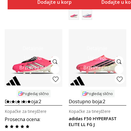
Dodajte u korpu
Dodajte u k
Detaljnije
Detaljnije
Uporedi
Uporedi
Brzi Pregled
Brzi Pregled
Pogledaj slično
Pogledaj slično
Dostupno boja:
2
Dostupno boja:
2
Kopačke za tinejdžere
Kopačke za tinejdžere
adidas F50 HYPERFAST
Prosecna ocena
:
ELITE LL FG J