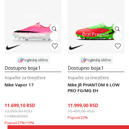
Detaljnije
Detaljnije
Uporedi
Uporedi
Brzi Pregled
Brzi Pregled
Pogledaj slično
Pogledaj slično
Dostupno boja:
1
Dostupno boja:
1
Kopačke za tinejdžere
Kopačke za tinejdžere
Nike Vapor 17
Nike JR PHANTOM 6 LOW
PRO FG/MG EH
11.699,10
RSD
11.999,00
RSD
12.999,00
RSD
15.499,00
RSD
17.999,00
RSD
Popust
22
%
Popust
27
%
+
10
%