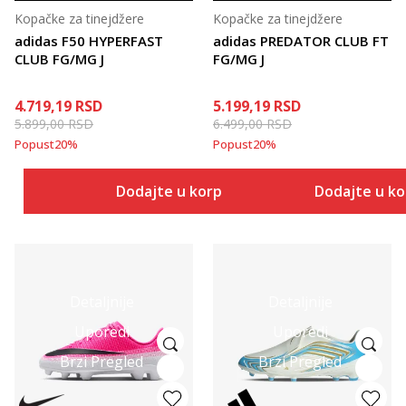
Kopačke za tinejdžere
Kopačke za tinejdžere
adidas F50 HYPERFAST
adidas PREDATOR CLUB FT
CLUB FG/MG J
FG/MG J
4.719,19
RSD
5.199,19
RSD
5.899,00
RSD
6.499,00
RSD
Popust
20
%
Popust
20
%
Dodajte u korpu
Dodajte u k
Detaljnije
Detaljnije
Uporedi
Uporedi
Brzi Pregled
Brzi Pregled