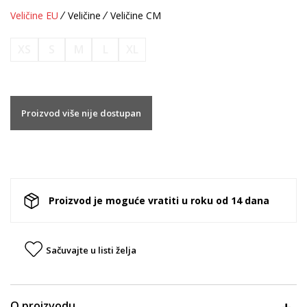
Veličine EU
Veličine
Veličine CM
XS
S
M
L
XL
Proizvod više nije dostupan
Proizvod je moguće vratiti u roku od 14 dana
Sačuvajte u listi želja
O proizvodu