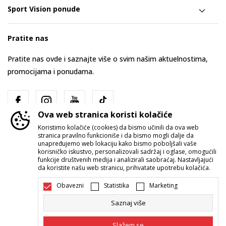
Sport Vision ponude
Pratite nas
Pratite nas ovde i saznajte više o svim našim aktuelnostima,
promocijama i ponudama.
Ova web stranica koristi kolačiće
Koristimo kolačiće (cookies) da bismo učinili da ova web
stranica pravilno funkcioniše i da bismo mogli dalje da
unapređujemo web lokaciju kako bismo poboljšali vaše
korisničko iskustvo, personalizovali sadržaj i oglase, omogućili
funkcije društvenih medija i analizirali saobraćaj. Nastavljajući
Srbija
Promenite
da koristite našu web stranicu, prihvatate upotrebu kolačića.
Obavezni
Statistika
Marketing
Saznaj više
Slažem se