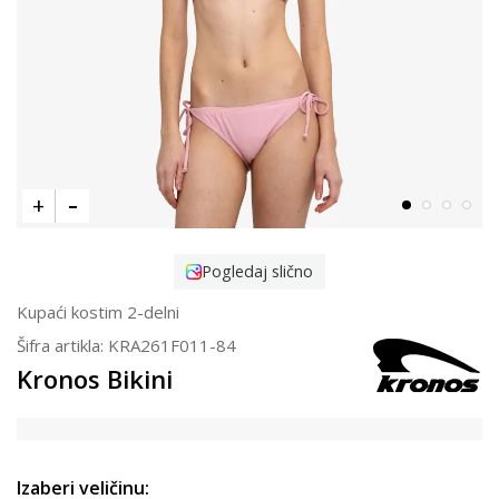
Pogledaj slično
Kupaći kostim 2-delni
Šifra artikla:
KRA261F011-84
Kronos Bikini
Izaberi veličinu: