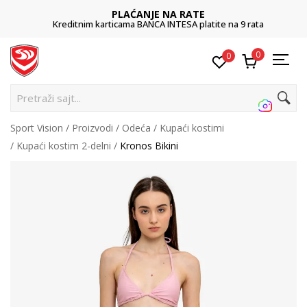
PLAĆANJE NA RATE
Kreditnim karticama BANCA INTESA platite na 9 rata
0
0
Pretraži sajt...
Sport Vision
Proizvodi
Odeća
Kupaći kostimi
Kupaći kostim 2-delni
Kronos Bikini