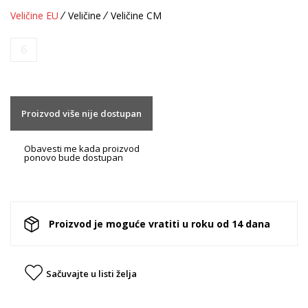
Veličine EU
Veličine
Veličine CM
6
Proizvod više nije dostupan
Obavesti me kada proizvod
ponovo bude dostupan
Proizvod je moguće vratiti u roku od 14 dana
Sačuvajte u listi želja