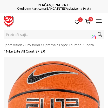
PLAĆANJE NA RATE
Kreditnim karticama BANCA INTESA platite na 9 rata
0
0
Pre
Sport Vision
Proizvodi
Oprema
Lopte i pumpe
Lopta
Nike Elite All Court 8P 2.0