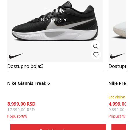
Detaljnije
Brzi pregled
Dostupno boja:
3
Dostupno
Nike Giannis Freak 6
Nike Preci
EcoVision
8.999,00
RSD
4.999,00
17.399,00
RSD
9.899,00
R
Popust
48
%
Popust
49
%