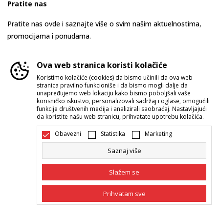
Pratite nas
Pratite nas ovde i saznajte više o svim našim aktuelnostima,
promocijama i ponudama.
Ova web stranica koristi kolačiće
Koristimo kolačiće (cookies) da bismo učinili da ova web
stranica pravilno funkcioniše i da bismo mogli dalje da
unapređujemo web lokaciju kako bismo poboljšali vaše
korisničko iskustvo, personalizovali sadržaj i oglase, omogućili
funkcije društvenih medija i analizirali saobraćaj. Nastavljajući
da koristite našu web stranicu, prihvatate upotrebu kolačića.
Srbija
Promenite
Obavezni
Statistika
Marketing
Saznaj više
Slažem se
Prihvatam sve
Nastojimo da budemo što precizniji u opisu proizvoda, prikazu slika i
samih cena, ali ne možemo garantovati da su sve informacije kompletne i
bez grešaka. Svi artikli prikazani na sajtu su deo naše ponude i ne
Obavezni
Obavezni kolačići čine stranicu upotrebljivom