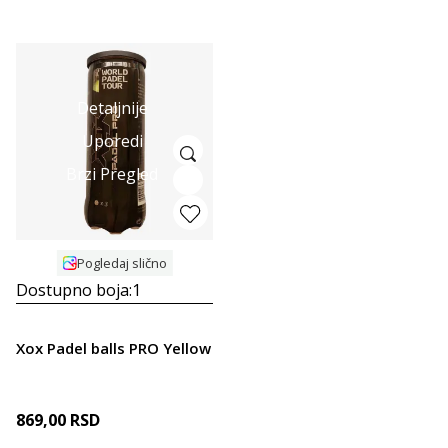
Detaljnije
Uporedi
Brzi Pregled
Pogledaj slično
Dostupno boja:
1
Xox Padel balls PRO Yellow
869,00
RSD