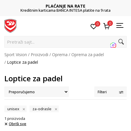
PLAĆANJE NA RATE
Kreditnim karticama BANCA INTESA platite na 9 rata
0
0
Pretraži sajt...
Sport Vision
Proizvodi
Oprema
Oprema za padel
Loptice za padel
Loptice za padel
Filteri
unisex
za-odrasle
1
proizvoda
Obriši sve