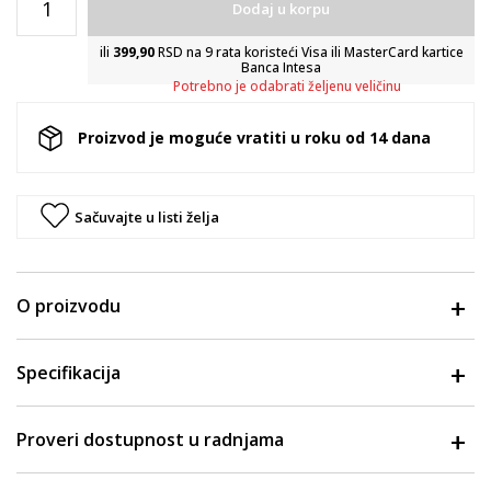
Dodaj u korpu
ili
399,90
RSD na 9 rata koristeći Visa ili MasterCard kartice
Banca Intesa
Potrebno je odabrati željenu veličinu
Proizvod je moguće vratiti u roku od 14 dana
Sačuvajte u listi želja
O proizvodu
Specifikacija
Proveri dostupnost u radnjama