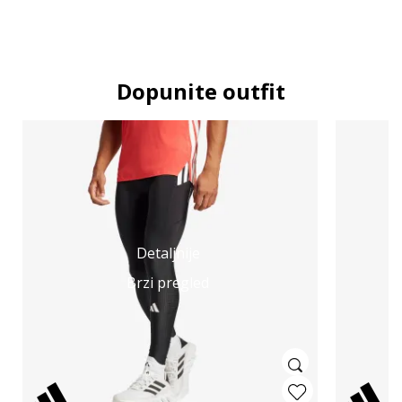
Dopunite outfit
Detaljnije
Brzi pregled