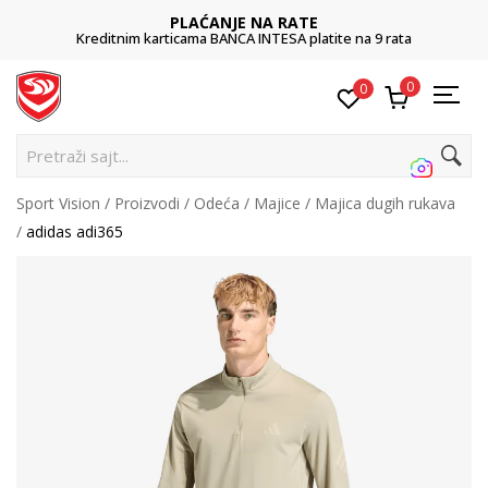
PLAĆANJE NA RATE
Kreditnim karticama BANCA INTESA platite na 9 rata
0
0
Pr
Sport Vision
Proizvodi
Odeća
Majice
Majica dugih rukava
adidas adi365