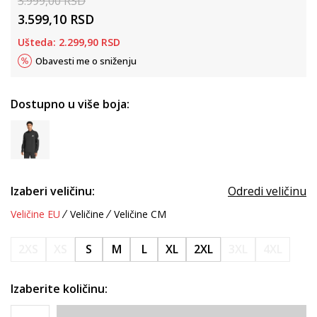
3.999,00
RSD
3.599,10
RSD
Ušteda:
2.299,90
RSD
Obavesti me o sniženju
Dostupno u više boja:
Izaberi veličinu:
Odredi veličinu
Veličine EU
Veličine
Veličine CM
2XS
XS
S
M
L
XL
2XL
3XL
4XL
Izaberite količinu: