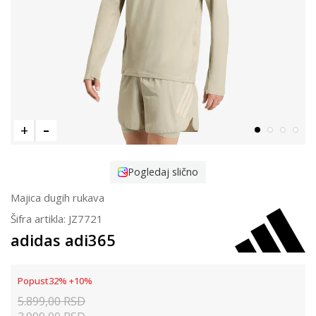
Pogledaj slično
Majica dugih rukava
Šifra artikla:
JZ7721
adidas adi365
Popust
32
%
+
10
%
5.899,00
RSD