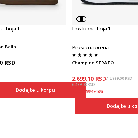
o boja:
1
Dostupno boja:
1
n Bella
Prosecna ocena
:
00
RSD
Champion STRATO
2.699,10
RSD
2.999,00
RSD
6.499,00
RSD
Dodajte u korpu
Popust
53
%
+
10
%
Veličina
Dodajte u ko
Dodaj u korpu
36
Veličina
Dodaj
36
37