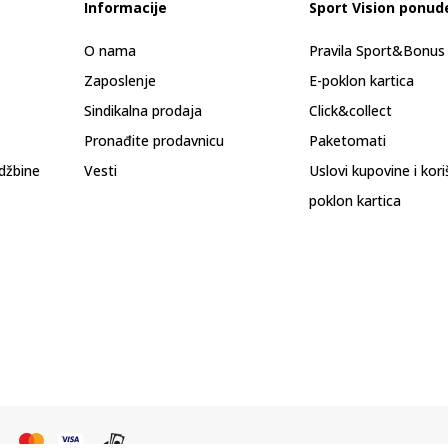
Informacije
Sport Vision ponud
O nama
Pravila Sport&Bonu
Zaposlenje
E-poklon kartica
Sindikalna prodaja
Click&collect
Pronađite prodavnicu
Paketomati
džbine
Vesti
Uslovi kupovine i kor
poklon kartica