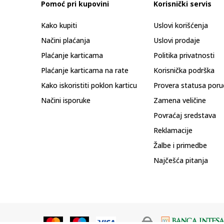
Pomoć pri kupovini
Korisnički servis
Kako kupiti
Uslovi korišćenja
Načini plaćanja
Uslovi prodaje
Plaćanje karticama
Politika privatnosti
Plaćanje karticama na rate
Korisnička podrška
Kako iskoristiti poklon karticu
Provera statusa poru
Načini isporuke
Zamena veličine
Povraćaj sredstava
Reklamacije
Žalbe i primedbe
Najčešća pitanja