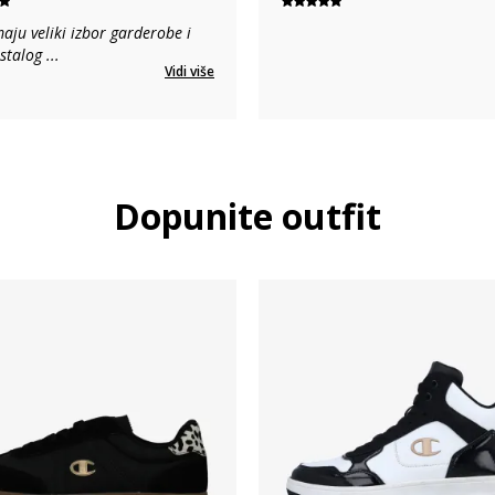
aju veliki izbor garderobe i
ostalog
...
Vidi više
Dopunite outfit