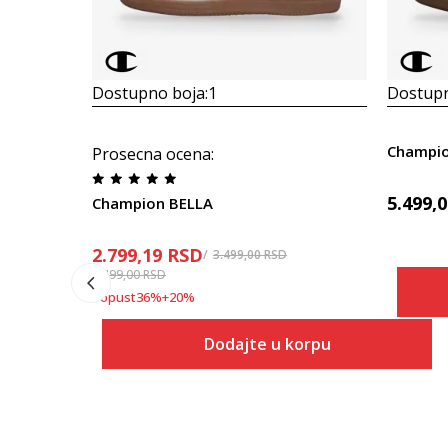
Dostupno boja:
1
Dostupn
Champio
Prosecna ocena
:
5.499,
Champion BELLA
2.799,19
RSD
3.499,00
RSD
5.499,00
RSD
Popust
36
%
+
20
%
Dodajte u korpu
Veličina
Dodaj u korpu
36