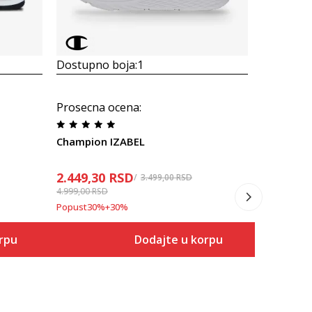
Dostupno boja:
1
Dostupno
Prosecna ocena
:
Prosecna
Champion IZABEL
Champion
2.449,30
RSD
2.999,00
3.499,00
RSD
4.999,00
RSD
Popust
53
%
Popust
30
%
+
30
%
rpu
Dodajte u korpu
Veličina
 u korpu
Dodaj u korpu
36