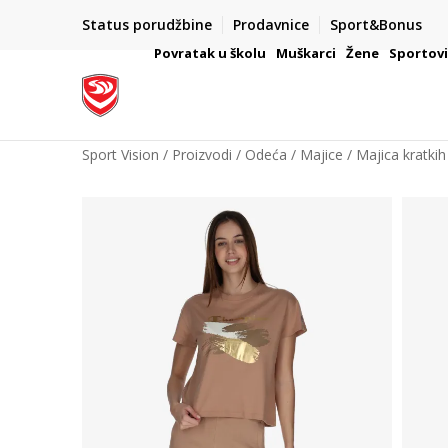
Status porudžbine
Prodavnice
Sport&Bonus
mpanije
VAŽNO OBAVEŠTENJE ZA POTROŠAČE
Povratak u školu
Muškarci
Žene
Sportov
Sport Vision
Proizvodi
Odeća
Majice
Majica kratkih