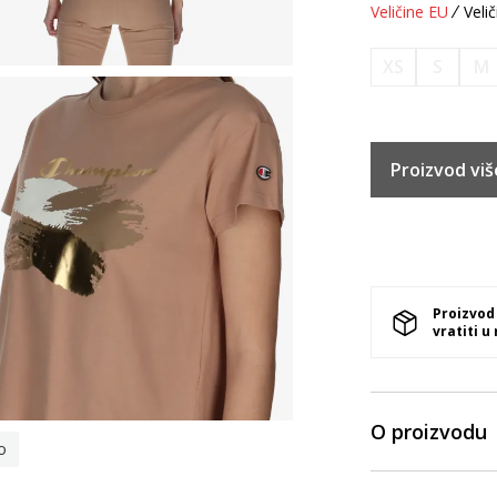
Veličine EU
Velič
XS
S
M
Proizvod viš
Proizvod
vratiti u
O proizvodu
o