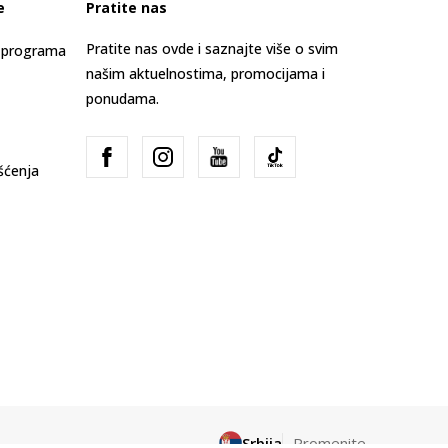
e
Pratite nas
Pratite nas ovde i saznajte više o svim
s programa
našim aktuelnostima, promocijama i
ponudama.
išćenja
Srbija
Promenite