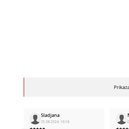
Prikaza
Sladjana
25.08.2024. 16:18
0