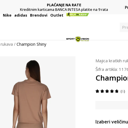
PLAĆANJE NA RATE
P
Kreditnim karticama BANCA INTESA platite na 9 rata
i
Nike
adidas
Brendovi
Outlet
Pr
 rukava
Champion Shiny
Majica kratkih r
Šifra artikla:
117
Champio
6
Izaberi veličinu