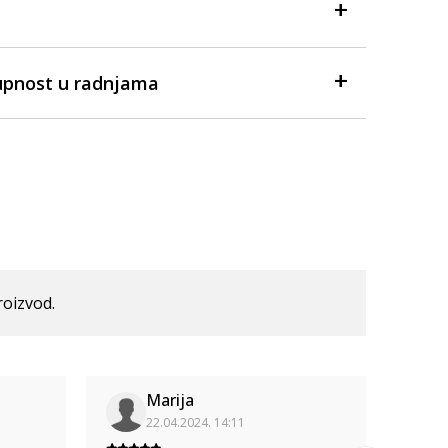
upnost u radnjama
roizvod.
Marija
22.04.2024. 14:11