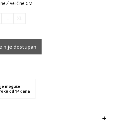
ine
Veličine CM
L
XL
e nije dostupan
 je moguće
 roku od 14 dana