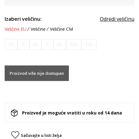
Izaberi veličinu:
Odredi veličinu
Veličine EU
Veličine
Veličine CM
XS
S
M
L
XL
2XL
3XL
Proizvod više nije dostupan
Proizvod je moguće vratiti u roku od 14 dana
Sačuvajte u listi želja