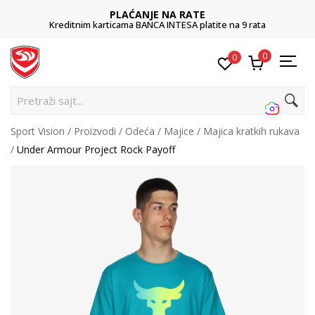
PLAĆANJE NA RATE
Kreditnim karticama BANCA INTESA platite na 9 rata
0
0
Pre
Sport Vision
Proizvodi
Odeća
Majice
Majica kratkih rukava
Under Armour Project Rock Payoff