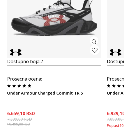
Detaljnije
Brzi pregled
Dostupno boja:
2
Dostupno
Prosecna ocena
:
Prosecna
Under Armour Charged Commit TR 5
Under Arm
6.659,10
RSD
6.929,10
7.399,00
RSD
7.699,00
R
10.499,00
RSD
Popust
10
%