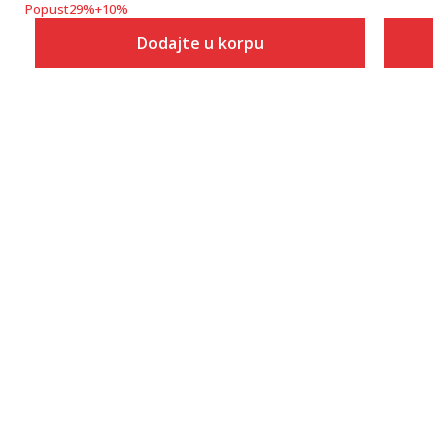
Popust
29
%
+
10
%
Dodajte u korpu
Veličina
Dodaj u korpu
7.5
8
8.5
9
9.5
10
10.5