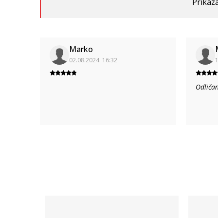
Prikaza
Marko
02.08.2024. 16:32
1
Odličan