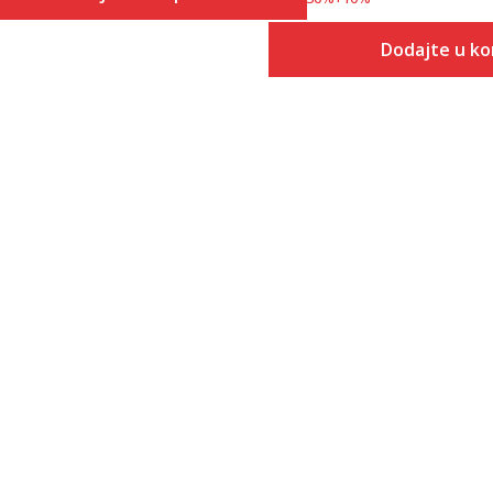
Veličina
Dodajte u ko
Dodaj u korpu
8
Veličina
Dodaj
7.5
8.5
8
9
8.5
9.5
9
10
9.5
10.5
10
11
10.5
11.5