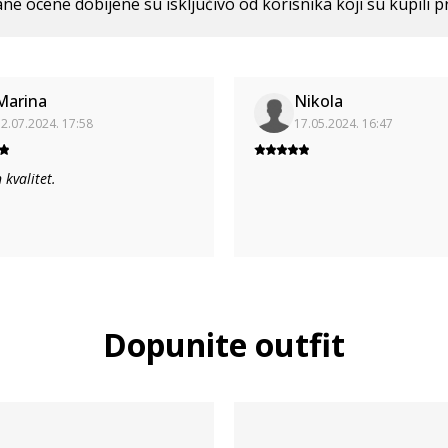
ne ocene dobijene su isključivo od korisnika koji su kupili p
Marina
Nikola
2.07.2024. 17:58
17.05.2024. 16:47
 kvalitet.
Dopunite outfit