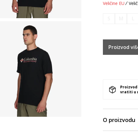
Veličine EU
Velič
S
M
L
Proizvod viš
Proizvod
vratiti u
O proizvodu