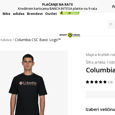
POZOVITE NAS
P
e na 9 rata
011 422 1422
i
Nike
adidas
Brendovi
Outlet
Pre
 rukava
Columbia CSC Basic Logo™
Majica kratkih r
Šifra artikla:
168
Columbia
4
Izaberi veličinu