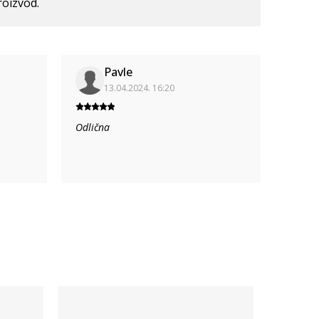
roizvod.
Pavle
13.04.2024. 16:20
Odlična