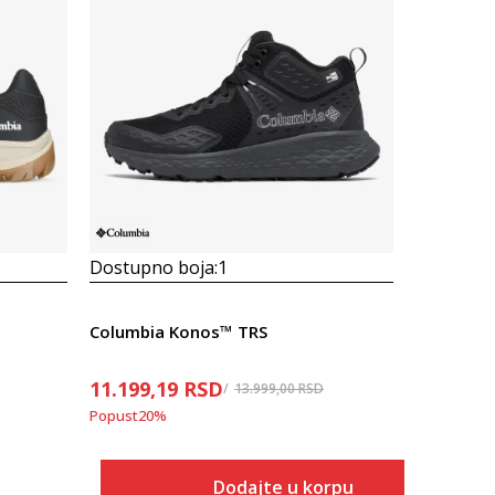
Dostupno boja:
1
Dostupno
Columbia Konos™ TRS
Prosecna
11.199,19
RSD
Columbia 
13.999,00
RSD
Popust
20
%
9.999,00
Popust
23
%
Dodajte u korpu