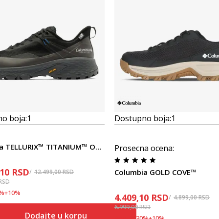
o boja:
1
Dostupno boja:
1
Columbia TELLURIX™ TITANIUM™ OUTDRY™
Prosecna ocena
:
,10
RSD
Columbia GOLD COVE™
12.499,00
RSD
RSD
%
+
10
%
4.409,10
RSD
4.899,00
RSD
6.999,00
RSD
Dodajte u korpu
Popust
30
%
+
10
%