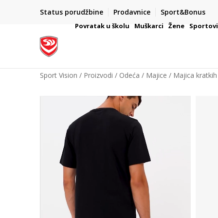
PLAĆANJE NA RATE
Status porudžbine
Prodavnice
Sport&Bonus
 ZA POTROŠAČE
Kreditnim karticama BANCA INTESA platit
Povratak u školu
Muškarci
Žene
Sportov
Sport Vision
Proizvodi
Odeća
Majice
Majica kratkih