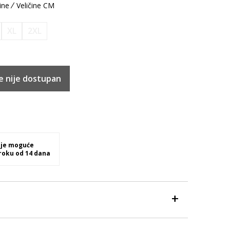
ine
Veličine CM
XL
2XL
e nije dostupan
 je moguće
 roku od 14 dana