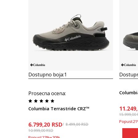
Dostupno boja:
1
Dostupn
Prosecna ocena
:
11.249
Columbia Terrastride CRZ™
15.999,00
Popust
21
6.799,20
RSD
8.499,00
RSD
10.999,00
RSD
Popust
22
%
+
20
%