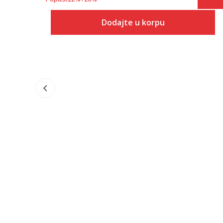
Dodajte u korpu
Veličina
Dodaj u korpu
7.5
8
8.5
9
9.5
10
10.5