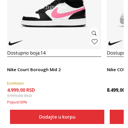
Brzi pregled
Dostupno boja:
14
Dostupno
Nike Court Borough Mid 2
Nike COU
EcoVision
4.999,00
RSD
8.499,00
9.999,00
RSD
Popust
50
%
Dodajte u korpu