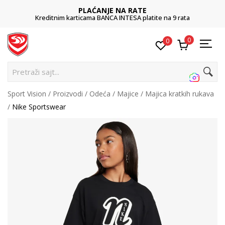
PLAĆANJE NA RATE
Kreditnim karticama BANCA INTESA platite na 9 rata
0
0
Pr
Sport Vision
Proizvodi
Odeća
Majice
Majica kratkih rukava
Nike Sportswear