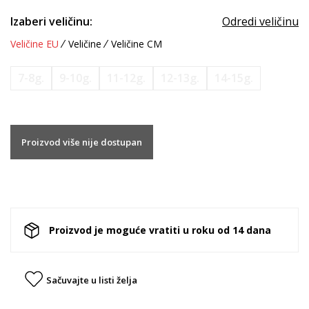
Izaberi veličinu:
Odredi veličinu
Veličine EU
Veličine
Veličine CM
7-8g.
9-10g.
11-12g.
12-13g.
14-15g.
Proizvod više nije dostupan
Proizvod je moguće vratiti u roku od 14 dana
Sačuvajte u listi želja