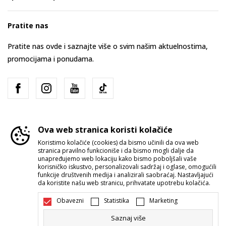
Pratite nas
Pratite nas ovde i saznajte više o svim našim aktuelnostima,
promocijama i ponudama.
Ova web stranica koristi kolačiće
Koristimo kolačiće (cookies) da bismo učinili da ova web
stranica pravilno funkcioniše i da bismo mogli dalje da
Srbija
Promenite
unapređujemo web lokaciju kako bismo poboljšali vaše
korisničko iskustvo, personalizovali sadržaj i oglase, omogućili
funkcije društvenih medija i analizirali saobraćaj. Nastavljajući
da koristite našu web stranicu, prihvatate upotrebu kolačića.
Obavezni
Statistika
Marketing
Saznaj više