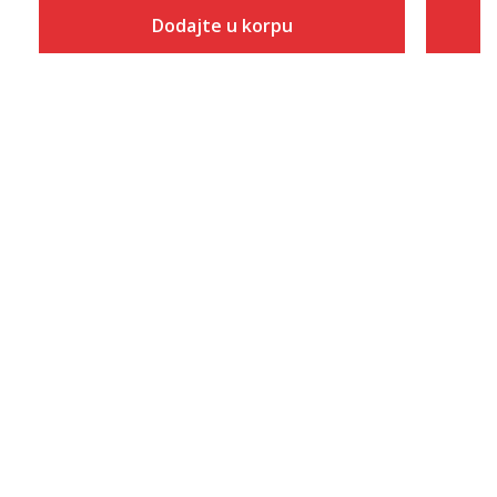
Dodajte u korpu
Veličina
Dodaj u korpu
36
37
38
39
40
41