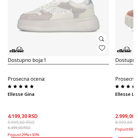
Detaljnije
Brzi pregled
Dostupno boja:
1
Dostupno
Prosecna ocena
:
Prosecna
Ellesse Gina
Ellesse L
4.199,30
RSD
2.999,00
5.999,00
RSD
8.999,00
R
8.499,00
RSD
Popust
66
%
Popust
29
%
+
30
%