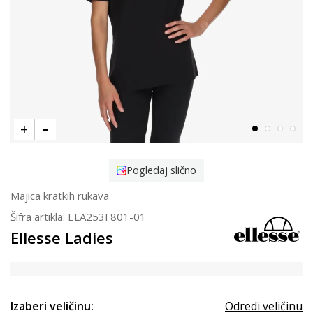
Pogledaj slično
Majica kratkih rukava
Šifra artikla:
ELA253F801-01
Ellesse Ladies
Izaberi veličinu:
Odredi veličinu