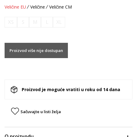
Veličine EU
Veličine
Veličine CM
XS
S
M
L
XL
Proizvod više nije dostupan
Proizvod je moguće vratiti u roku od 14 dana
Sačuvajte u listi želja
O proizvodu