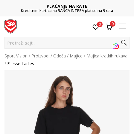
PLAĆANJE NA RATE
Kreditnim karticama BANCA INTESA platite na 9 rata
0
0
P
Sport Vision
Proizvodi
Odeća
Majice
Majica kratkih rukava
Ellesse Ladies