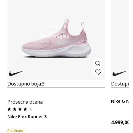
Detaljnije
Brzi pregled
Dostupno boja:
3
Dostupno
Nike G NP
Prosecna ocena
:
Nike Flex Runner 3
4.999,00
EcoVision