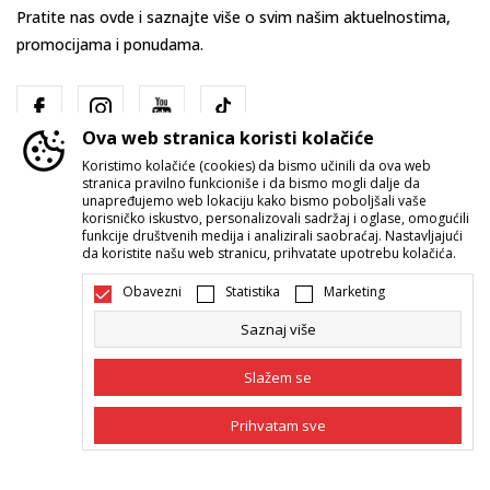
Pratite nas ovde i saznajte više o svim našim aktuelnostima,
promocijama i ponudama.
Ova web stranica koristi kolačiće
Koristimo kolačiće (cookies) da bismo učinili da ova web
stranica pravilno funkcioniše i da bismo mogli dalje da
unapređujemo web lokaciju kako bismo poboljšali vaše
korisničko iskustvo, personalizovali sadržaj i oglase, omogućili
funkcije društvenih medija i analizirali saobraćaj. Nastavljajući
Srbija
Promenite
da koristite našu web stranicu, prihvatate upotrebu kolačića.
Obavezni
Statistika
Marketing
Saznaj više
Slažem se
Nastojimo da budemo što precizniji u opisu proizvoda, prikazu slika i
Prihvatam sve
samih cena, ali ne možemo garantovati da su sve informacije kompletne i
bez grešaka. Svi artikli prikazani na sajtu su deo naše ponude i ne
podrazumeva da su dostupni u svakom trenutku. Raspoloživost robe
Obavezni
Obavezni kolačići čine stranicu upotrebljivom
možete proveriti pozivom Call Centra na 011 422 1422.