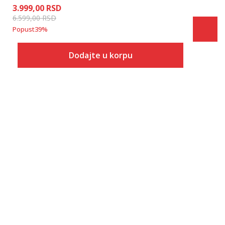
3.999,00
RSD
6.599,00
RSD
Popust
39
%
Dodajte u korpu
Veličina
Dodaj u korpu
1Y
1.5Y
2Y
2.5Y
3Y
3.5Y