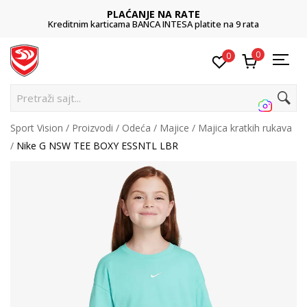
PLAĆANJE NA RATE
Kreditnim karticama BANCA INTESA platite na 9 rata
0
0
Pr
Sport Vision
Proizvodi
Odeća
Majice
Majica kratkih rukava
Nike G NSW TEE BOXY ESSNTL LBR