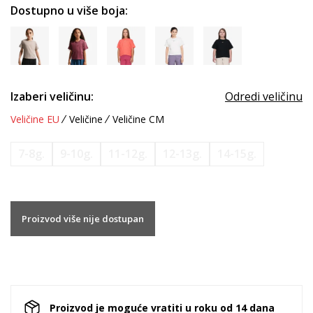
Dostupno u više boja:
Izaberi veličinu:
Odredi veličinu
Veličine EU
Veličine
Veličine CM
7-8g.
9-10g.
11-12g.
12-13g.
14-15g.
Proizvod više nije dostupan
Proizvod je moguće vratiti u roku od 14 dana