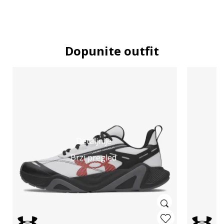
Dopunite outfit
Detaljnije
Brzi pregled