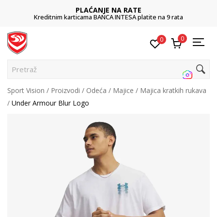
PLAĆANJE NA RATE
Kreditnim karticama BANCA INTESA platite na 9 rata
0
0
Pretraži sa
Sport Vision
Proizvodi
Odeća
Majice
Majica kratkih rukava
Under Armour Blur Logo