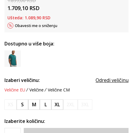
1.899,00
RSD
1.709,10
RSD
Ušteda:
1.089,90
RSD
Obavesti me o sniženju
Dostupno u više boja:
Izaberi veličinu:
Odredi veličinu
Veličine EU
Veličine
Veličine CM
XS
S
M
L
XL
2XL
3XL
Izaberite količinu: