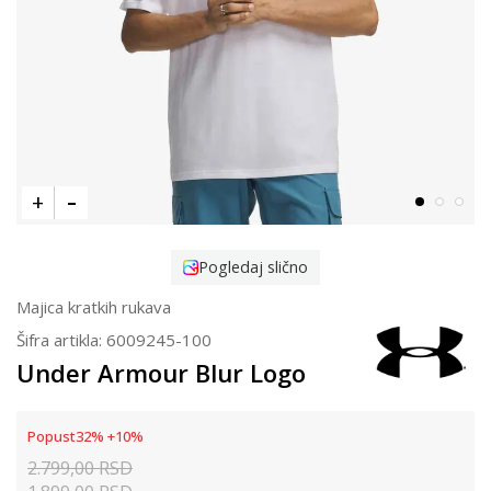
Pogledaj slično
Majica kratkih rukava
Šifra artikla:
6009245-100
Under Armour Blur Logo
Popust
32
%
+
10
%
2.799,00
RSD