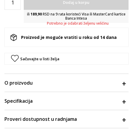
Dodaj u korpu
ili
189,90
RSD na 9 rata koristeći Visa ili MasterCard kartice
Banca Intesa
Potrebno je odabrati željenu veličinu
Proizvod je moguće vratiti u roku od 14 dana
Sačuvajte u listi želja
O proizvodu
Specifikacija
Proveri dostupnost u radnjama