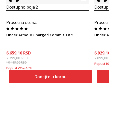
Dostupno boja:
2
Dostupno
Prosecna ocena
:
Prosecna
Under Armour Charged Commit TR 5
Under Arm
6.659,10
RSD
6.929,10
7.399,00
RSD
7.699,00
R
10.499,00
RSD
Popust
10
%
Popust
29
%
+
10
%
Dodajte u korpu
Veličina
Dodaj u korpu
7.5
8