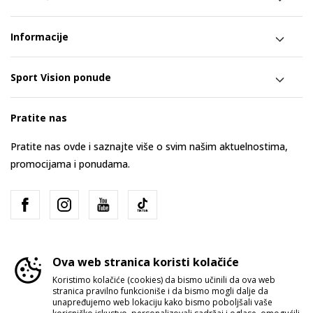
Informacije
Sport Vision ponude
Pratite nas
Pratite nas ovde i saznajte više o svim našim aktuelnostima,
promocijama i ponudama.
Ova web stranica koristi kolačiće
Koristimo kolačiće (cookies) da bismo učinili da ova web
stranica pravilno funkcioniše i da bismo mogli dalje da
Srbija
Promenite
unapređujemo web lokaciju kako bismo poboljšali vaše