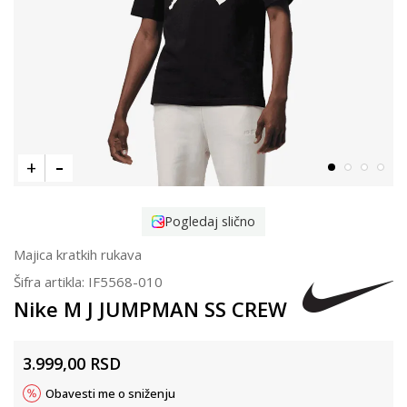
Pogledaj slično
Majica kratkih rukava
Šifra artikla:
IF5568-010
Nike M J JUMPMAN SS CREW
3.999,00
RSD
Obavesti me o sniženju