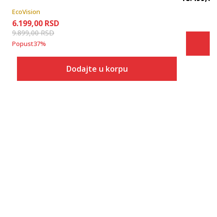
EcoVision
6.199,00
RSD
9.899,00
RSD
Popust
37
%
Dodajte u korpu
Veličina
Dodaj u korpu
7
7.5
8
8.5
9