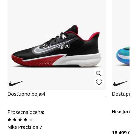
Detaljnije
Brzi pregled
Dostupno boja:
4
Dostupno
Nike Jord
Prosecna ocena
:
Nike Precision 7
18.499,00