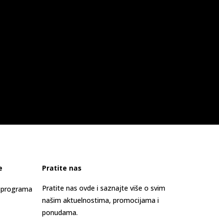
e
Pratite nas
Pratite nas ovde i saznajte više o svim
s programa
našim aktuelnostima, promocijama i
ponudama.