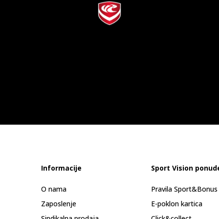
Informacije
Sport Vision ponud
O nama
Pravila Sport&Bonu
Zaposlenje
E-poklon kartica
Sindikalna prodaja
Click&collect