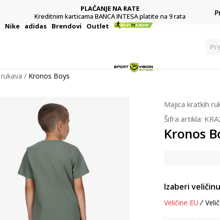
PLAĆANJE NA RATE
P
Kreditnim karticama BANCA INTESA platite na 9 rata
i
Nike
adidas
Brendovi
Outlet
Pr
 rukava
Kronos Boys
Majica kratkih r
Šifra artikla:
KRA
Kronos B
Izaberi veličinu
Veličine EU
Velič