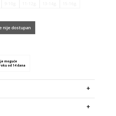
9-10g.
11-12g.
13-14g.
15-16g.
e nije dostupan
 je moguće
 roku od 14 dana