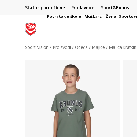
Status porudžbine
Prodavnice
Sport&Bonus
mpanije
VAŽNO OBAVEŠTENJE ZA POTROŠAČE
Povratak u školu
Muškarci
Žene
Sportov
Sport Vision
Proizvodi
Odeća
Majice
Majica kratkih