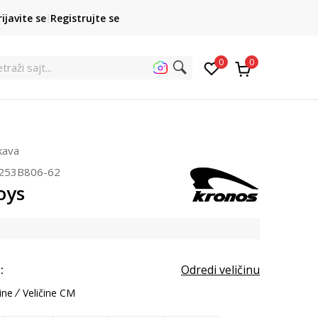
POZOVITE NAS
rijavite se
Registrujte se
011 422 1422
kupovina p
0
0
ukava
253B806-62
oys
:
Odredi veličinu
ine
Veličine CM