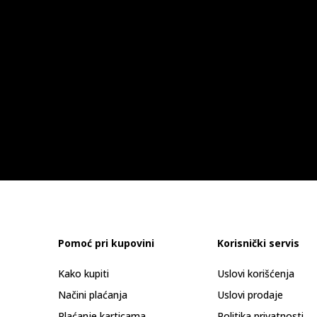
Pomoć pri kupovini
Korisnički servis
Kako kupiti
Uslovi korišćenja
Načini plaćanja
Uslovi prodaje
Plaćanje karticama
Politika privatnosti