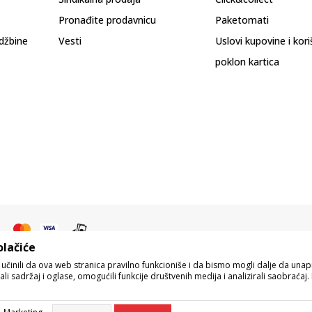
Pronađite prodavnicu
Paketomati
džbine
Vesti
Uslovi kupovine i kor
poklon kartica
olačiće
o učinili da ova web stranica pravilno funkcioniše i da bismo mogli dalje da un
i sadržaj i oglase, omogućili funkcije društvenih medija i analizirali saobraćaj. 
pisu proizvoda, prikazu slika i samih cena, ali ne možemo garantovati da su s
eo naše ponude i ne podrazumeva da su dostupni u svakom trenutku. Raspoloživos