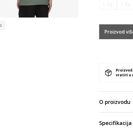
5-6g.
7-8g.
o
Proizvod viš
Proizvod
vratiti u
O proizvodu
Specifikacija