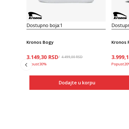
Dostupno boja:
1
Dostupn
Kronos Bogy
Kronos 
3.149,30
RSD
3.999,
4.499,00
RSD
Popust
30
%
Popust
20
Dodajte u korpu
Veličina
Dodaj u korpu
36
37