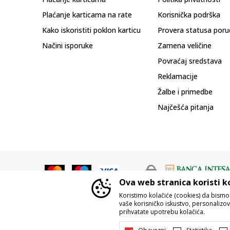
Plaćanje karticama na rate
Korisnička podrška
Kako iskoristiti poklon karticu
Provera statusa poru
Načini isporuke
Zamena veličine
Povraćaj sredstava
Reklamacije
Žalbe i primedbe
Najčešća pitanja
Ova web stranica koristi k
Koristimo kolačiće (cookies) da bism
vaše korisničko iskustvo, personalizoval
prihvatate upotrebu kolačića.
Nastojimo da budemo što precizniji u o
Svi artikli prikazani na sajtu su d