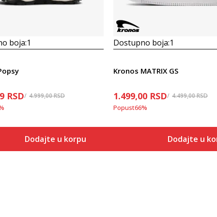
o boja:
1
Dostupno boja:
1
Popsy
Kronos MATRIX GS
19
RSD
1.499,00
RSD
4.999,00
RSD
4.499,00
RSD
%
Popust
66
%
Dodajte u korpu
Dodajte u ko
Veličina
Veličina
Dodaj u korpu
Dodaj
36
36
37
37