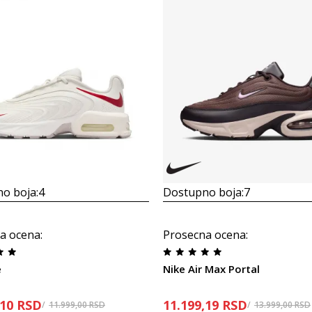
o boja:
4
Dostupno boja:
7
a ocena
:
Prosecna ocena
:
e
Nike Air Max Portal
,10
RSD
11.199,19
RSD
11.999,00
RSD
13.999,00
RSD