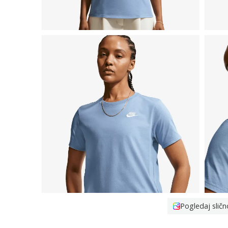
Pogledaj sličn