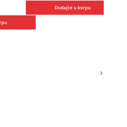
Popust
33
%
Dodajte u korpu
Veličina
rpu
Dodaj u korpu
5
 u korpu
5.5
6
6.5
7
7.5
8