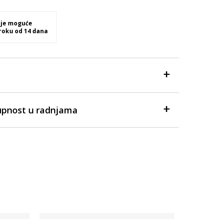
 je moguće
 roku od 14 dana
upnost u radnjama