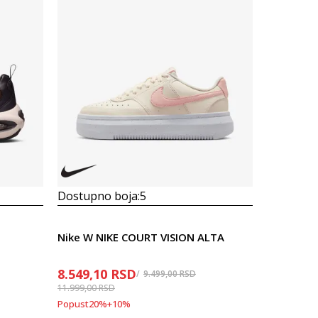
Dostupno boja:
5
Dostupno
Nike W NIKE COURT VISION ALTA
Prosecna
8.549,10
RSD
Nike Cour
9.499,00
RSD
11.999,00
RSD
Popust
20
%
+
10
%
6.999,00