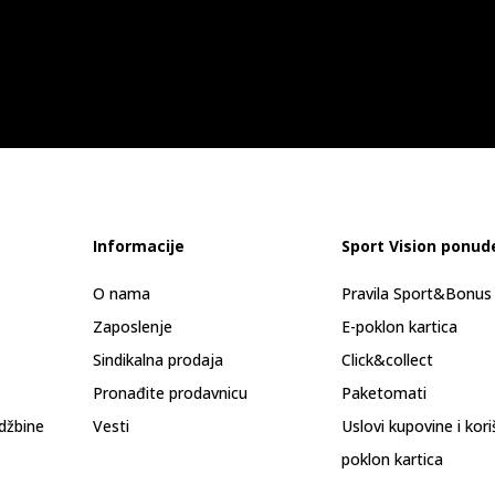
Informacije
Sport Vision ponud
O nama
Pravila Sport&Bonu
Zaposlenje
E-poklon kartica
Sindikalna prodaja
Click&collect
Pronađite prodavnicu
Paketomati
džbine
Vesti
Uslovi kupovine i kor
poklon kartica