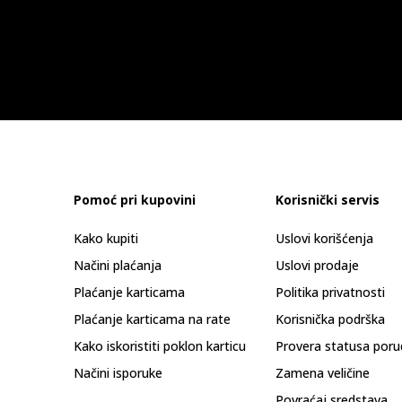
Pomoć pri kupovini
Korisnički servis
Kako kupiti
Uslovi korišćenja
Načini plaćanja
Uslovi prodaje
Plaćanje karticama
Politika privatnosti
Plaćanje karticama na rate
Korisnička podrška
Kako iskoristiti poklon karticu
Provera statusa poru
Načini isporuke
Zamena veličine
Povraćaj sredstava