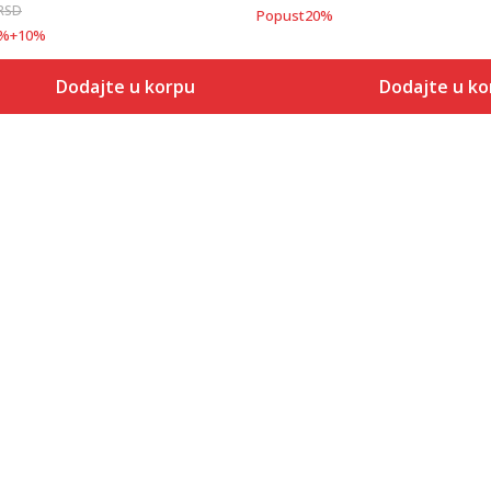
RSD
Popust
20
%
%
+
10
%
Dodajte u korpu
Dodajte u ko
Veličina
Veličina
Dodaj u korpu
Dodaj
5
5
5.5
5.5
6
6
6.5
6.5
7
7
7.5
7.5