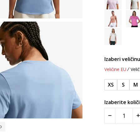
Izaberi veličinu
Veličine EU
Velič
XS
S
M
Izaberite količ
o