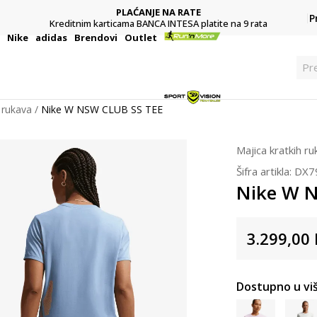
PLAĆANJE NA RATE
P
Kreditnim karticama BANCA INTESA platite na 9 rata
i
Nike
adidas
Brendovi
Outlet
Pr
 rukava
Nike W NSW CLUB SS TEE
Majica kratkih r
Šifra artikla:
DX7
Nike W 
3.299,00
Dostupno u viš