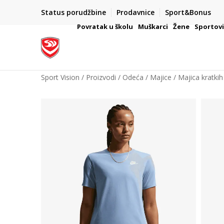
Status porudžbine
Prodavnice
Sport&Bonus
mpanije
VAŽNO OBAVEŠTENJE ZA POTROŠAČE
Povratak u školu
Muškarci
Žene
Sportov
Sport Vision
Proizvodi
Odeća
Majice
Majica kratkih