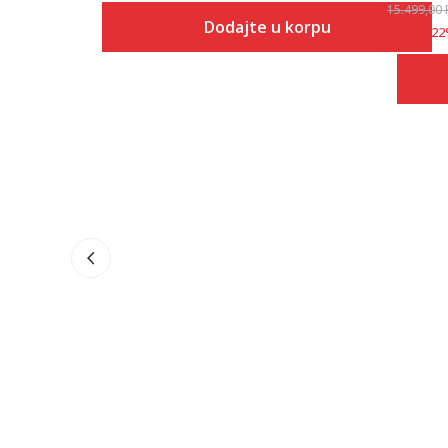
15.499,00
Dodajte u korpu
Popust
22
Veličina
Dodaj u korpu
5
5.5
6
6.5
7
7.5
8