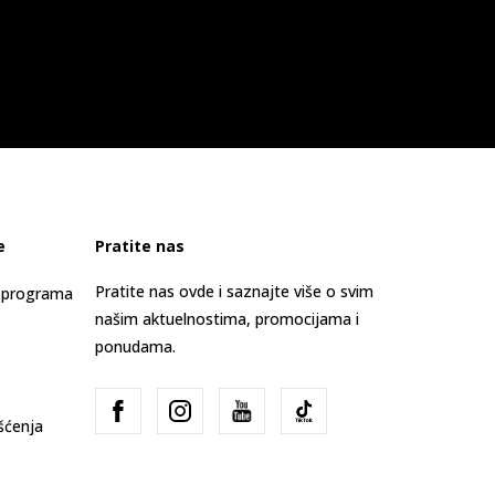
e
Pratite nas
Pratite nas ovde i saznajte više o svim
s programa
našim aktuelnostima, promocijama i
ponudama.
išćenja