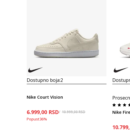
Dostupno boja:
2
Dostupn
Nike Court Vision
Prosecn
6.999,00
RSD
Nike Fir
10.999,00
RSD
Popust
36
%
10.799