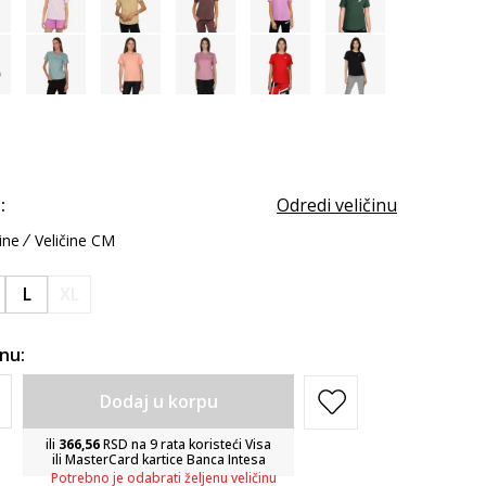
:
Odredi veličinu
ine
Veličine CM
L
XL
inu:
Dodaj u korpu
ili
366,56
RSD na 9 rata koristeći Visa
ili MasterCard kartice Banca Intesa
Potrebno je odabrati željenu veličinu