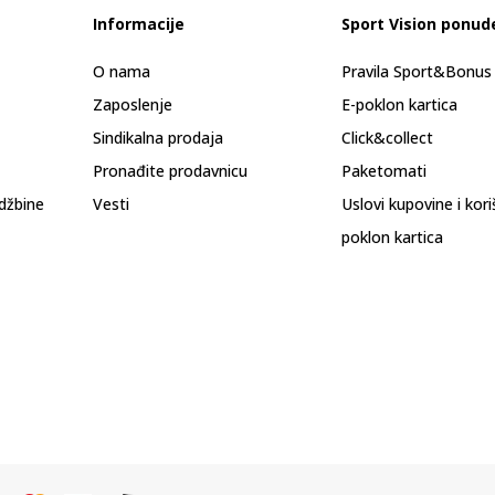
Informacije
Sport Vision ponud
O nama
Pravila Sport&Bonu
Zaposlenje
E-poklon kartica
Sindikalna prodaja
Click&collect
Pronađite prodavnicu
Paketomati
džbine
Vesti
Uslovi kupovine i kor
poklon kartica