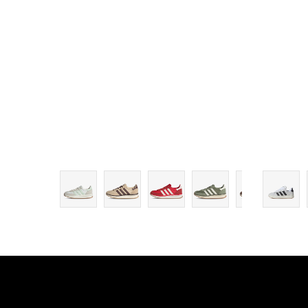
8
8-
9
9-