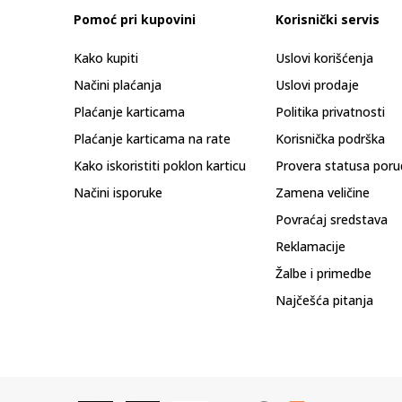
Pomoć pri kupovini
Korisnički servis
Kako kupiti
Uslovi korišćenja
Načini plaćanja
Uslovi prodaje
Plaćanje karticama
Politika privatnosti
Plaćanje karticama na rate
Korisnička podrška
Kako iskoristiti poklon karticu
Provera statusa poru
Načini isporuke
Zamena veličine
Povraćaj sredstava
Reklamacije
Žalbe i primedbe
Najčešća pitanja