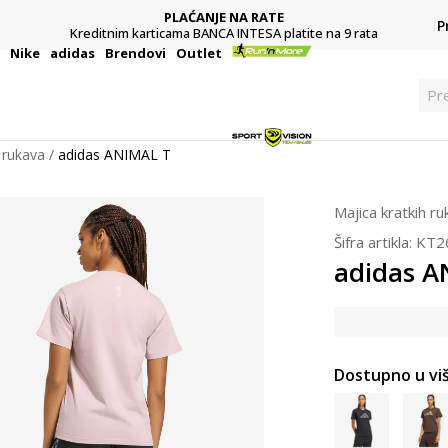
PLAĆANJE NA RATE
P
Kreditnim karticama BANCA INTESA platite na 9 rata
i
Nike
adidas
Brendovi
Outlet
Pr
 rukava
adidas ANIMAL T
Majica kratkih r
Šifra artikla:
KT2
adidas A
Dostupno u viš