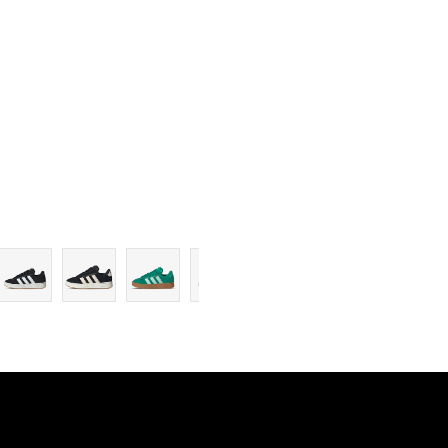
8
8-
8-
9
9
9-
9-