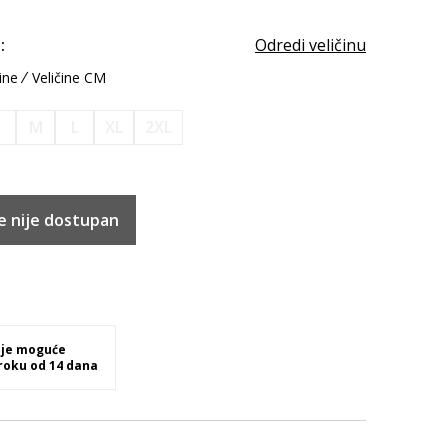
:
Odredi veličinu
ine
Veličine CM
S
M
L
XL
2XL
e nije dostupan
 je moguće
 roku od 14 dana