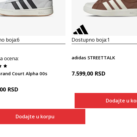
o boja:
6
Dostupno boja:
1
adidas STREETTALK
a ocena
:
7.599,00
RSD
Grand Court Alpha 00s
,00
RSD
Dodajte u ko
Veličina
Dodajte u korpu
Dodaj
3-
Veličina
Dodaj u korpu
3-
4