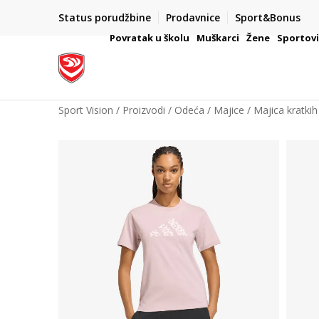
Status porudžbine
Prodavnice
Sport&Bonus
mpanije
VAŽNO OBAVEŠTENJE ZA POTROŠAČE
Povratak u školu
Muškarci
Žene
Sportov
Sport Vision
Proizvodi
Odeća
Majice
Majica kratkih