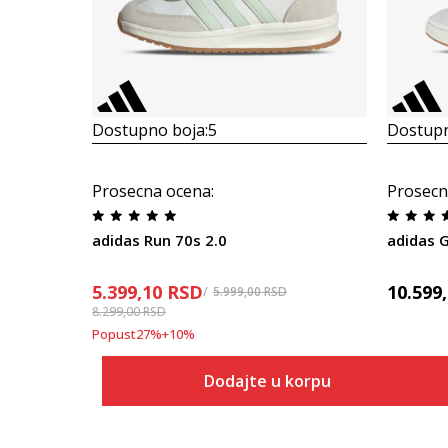
Dostupno boja:
5
Dostupn
Prosecna ocena
:
Prosecn
adidas Run 70s 2.0
adidas 
5.399,10
RSD
10.599
5.999,00
RSD
8.299,00
RSD
Popust
27
%
+
10
%
Dodajte u korpu
Veličina
Dodaj u korpu
3-