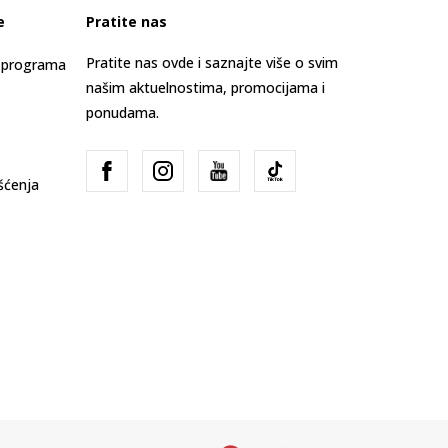
e
Pratite nas
Pratite nas ovde i saznajte više o svim
s programa
našim aktuelnostima, promocijama i
ponudama.
išćenja