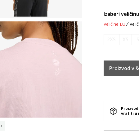
Izaberi veličinu
Veličine EU
Velič
2XS
XS
Proizvod viš
Proizvod
vratiti u
o