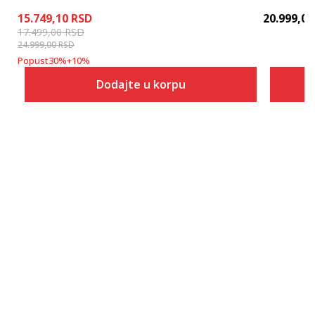
15.749,10
RSD
20.999,00
17.499,00
RSD
24.999,00
RSD
Popust
30
%
+
10
%
Dodajte u korpu
Veličina
Dodaj u korpu
7
7.5
8
8.5
9