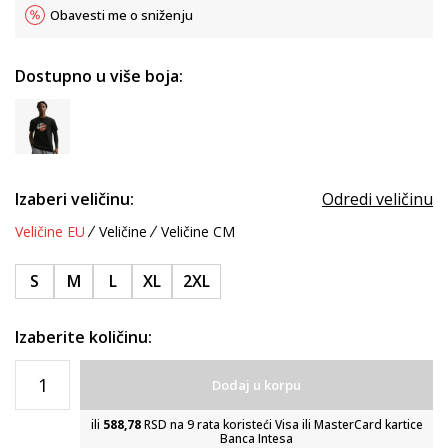
Obavesti me o sniženju
Dostupno u više boja:
Izaberi veličinu:
Odredi veličinu
Veličine EU
Veličine
Veličine CM
S
M
L
XL
2XL
Izaberite količinu:
Dodaj u korpu
ili
588,78
RSD na 9 rata koristeći Visa ili MasterCard kartice
Banca Intesa