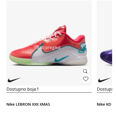
Detaljnije
Brzi pregled
Dostupno boja:
1
Dostupno
Nike LEBRON XXII XMAS
Nike KD 1