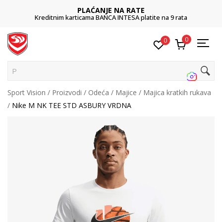
PLAĆANJE NA RATE
Kreditnim karticama BANCA INTESA platite na 9 rata
0
0
Pret
Sport Vision
Proizvodi
Odeća
Majice
Majica kratkih rukava
Nike M NK TEE STD ASBURY VRDNA