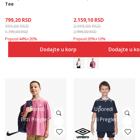
Tee
799,20
RSD
2.159,10
RSD
999,00
RSD
2.399,00
RSD
1.799,00
RSD
2.999,00
RSD
Popust
44
%
+
20
%
Popust
20
%
+
10
%
Dodajte u korpu
Dodajte u k
Detaljnije
Detaljnije
Uporedi
Uporedi
Brzi Pregled
Brzi Pregled