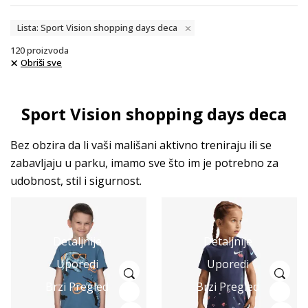
Lista: Sport Vision shopping days deca
120
proizvoda
Obriši sve
Sport Vision shopping days deca
Bez obzira da li vaši mališani aktivno treniraju ili se
zabavljaju u parku, imamo sve što im je potrebno za
udobnost, stil i sigurnost.
Detaljnije
Detaljnije
Uporedi
Uporedi
Brzi Pregled
Brzi Pregled