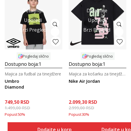
Detaljnije
Detaljnije
Uporedi
Uporedi
Brzi Pregled
Brzi Pregled
Pogledaj slično
Pogledaj slično
Dostupno boja:
1
Dostupno boja:
1
Majica za fudbal za tinejdžere
Majica za košarku za tinejdžerke
Umbro
Nike Air Jordan
Diamond
749,50
RSD
2.099,30
RSD
1.499,00
RSD
2.999,00
RSD
Popust
50
%
Popust
30
%
Dodajte u korpu
Dodajte u k