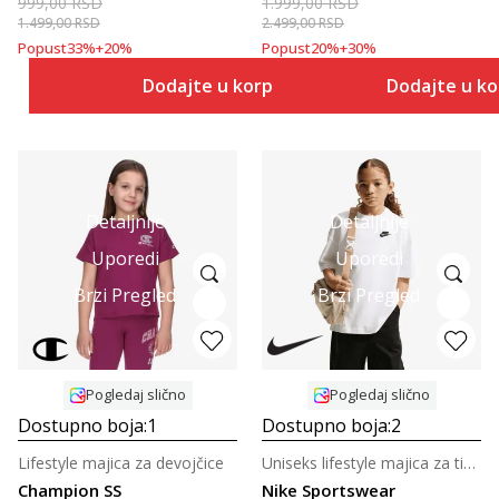
999,00
RSD
1.999,00
RSD
1.499,00
RSD
2.499,00
RSD
Popust
33
%
+
20
%
Popust
20
%
+
30
%
Dodajte u korpu
Dodajte u k
Detaljnije
Detaljnije
Uporedi
Uporedi
Brzi Pregled
Brzi Pregled
Pogledaj slično
Pogledaj slično
Dostupno boja:
1
Dostupno boja:
2
Lifestyle majica za devojčice
Uniseks lifestyle majica za tinejdžere
Champion SS
Nike Sportswear