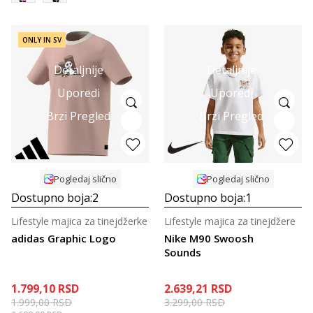
ONLY IN SV
Detaljnije
Detaljnije
Uporedi
Uporedi
Brzi Pregled
Brzi Pregled
Pogledaj slično
Pogledaj slično
Dostupno boja:
2
Dostupno boja:
1
Lifestyle majica za tinejdžerke
Lifestyle majica za tinejdžere
adidas Graphic Logo
Nike M90 Swoosh
Sounds
1.799,10
RSD
2.639,21
RSD
1.999,00
RSD
3.299,00
RSD