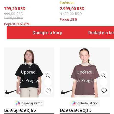
Shirt
EcoVision
799,20
RSD
2.999,00
RSD
999,00
RSD
4.499,00
RSD
1.499,00
RSD
Popust
33
%
Popust
33
%
+
20
%
Dodajte u korpu
Dodajte u k
Detaljnije
Detaljnije
Uporedi
Uporedi
Brzi Pregled
Brzi Pregled
Pogledaj slično
Pogledaj slično
Dostupno boja:
5
Dostupno boja:
3