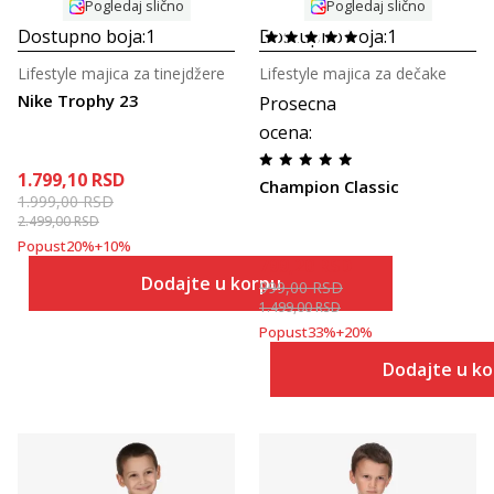
Pogledaj slično
Pogledaj slično
Dostupno boja:
1
Dostupno boja:
1
Lifestyle majica za tinejdžere
Lifestyle majica za dečake
Nike Trophy 23
Prosecna
ocena
:
1.799,10
RSD
Champion Classic
1.999,00
RSD
2.499,00
RSD
Popust
20
%
+
10
%
799,20
RSD
Dodajte u korpu
999,00
RSD
1.499,00
RSD
Popust
33
%
+
20
%
Dodajte u k