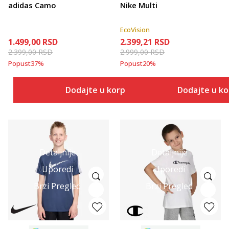
adidas Camo
Nike Multi
EcoVision
1.499,00
RSD
2.399,21
RSD
2.399,00
RSD
2.999,00
RSD
Popust
37
%
Popust
20
%
Dodajte u korpu
Dodajte u k
Detaljnije
Detaljnije
Uporedi
Uporedi
Brzi Pregled
Brzi Pregled