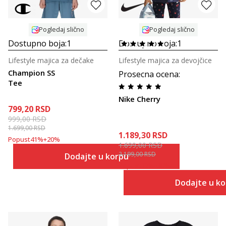
Pogledaj slično
Pogledaj slično
Dostupno boja:
1
Dostupno boja:
1
Lifestyle majica za dečake
Lifestyle majica za devojčice
Champion SS
Prosecna ocena
:
Tee
Nike Cherry
799,20
RSD
999,00
RSD
1.699,00
RSD
1.189,30
RSD
Popust
41
%
+
20
%
1.699,00
RSD
2.199,00
RSD
Dodajte u korpu
Popust
22
%
+
30
%
Dodajte u k