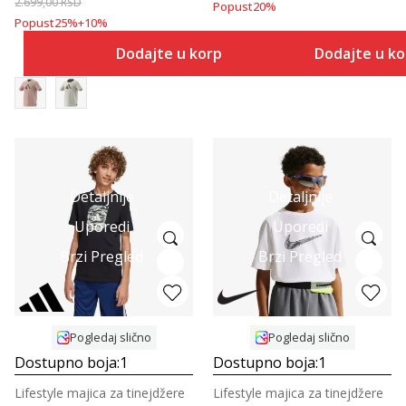
2.699,00
RSD
Popust
20
%
Popust
25
%
+
10
%
Dodajte u korpu
Dodajte u k
Detaljnije
Detaljnije
Uporedi
Uporedi
Brzi Pregled
Brzi Pregled
Pogledaj slično
Pogledaj slično
Dostupno boja:
1
Dostupno boja:
1
Lifestyle majica za tinejdžere
Lifestyle majica za tinejdžere