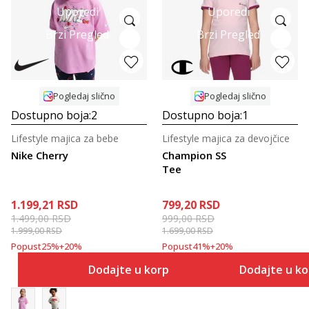
Uporedi
Uporedi
Brzi Pregled
Brzi Pregled
Pogledaj slično
Pogledaj slično
Dostupno boja:
2
Dostupno boja:
1
Lifestyle majica za bebe
Lifestyle majica za devojčice
Nike Cherry
Champion SS
Tee
1.199,21
RSD
799,20
RSD
1.499,00
RSD
999,00
RSD
1.999,00
RSD
1.699,00
RSD
Popust
25
%
+
20
%
Popust
41
%
+
20
%
Dodajte u korpu
Dodajte u k