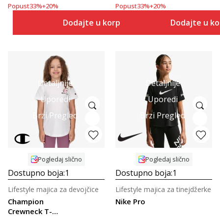
Popust
33
%
+
20
%
Popust
33
%
+
20
%
Dodajte u korpu
Dodajte u k
Detaljnije
Detaljnije
Uporedi
Uporedi
Brzi Pregled
Brzi Pregled
Pogledaj slično
Pogledaj slično
Dostupno boja:
1
Dostupno boja:
1
Lifestyle majica za devojčice
Lifestyle majica za tinejdžerke
Champion
Nike Pro
Crewneck T-