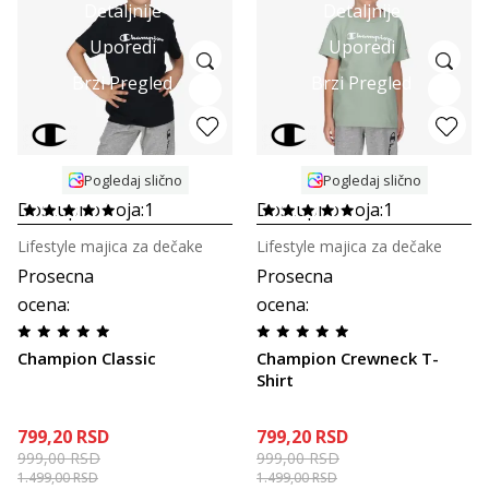
Detaljnije
Detaljnije
Uporedi
Uporedi
Brzi Pregled
Brzi Pregled
Pogledaj slično
Pogledaj slično
Dostupno boja:
1
Dostupno boja:
1
Lifestyle majica za dečake
Lifestyle majica za dečake
Prosecna
Prosecna
ocena
:
ocena
:
Champion Classic
Champion Crewneck T-
Shirt
799,20
RSD
799,20
RSD
999,00
RSD
999,00
RSD
1.499,00
RSD
1.499,00
RSD