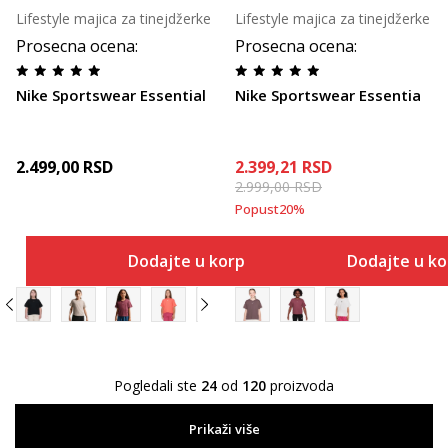
Lifestyle majica za tinejdžerke
Lifestyle majica za tinejdžerke
Prosecna ocena
:
Prosecna ocena
:
Nike Sportswear Essential
Nike Sportswear Essentia
2.499,00
RSD
2.399,21
RSD
2.999,00
RSD
Popust
20
%
Dodajte u korpu
Dodajte u k
Pogledali ste
24
od
120
proizvoda
Prikaži više