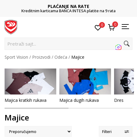
POZOVITE NAS
011 422 1422
0
0
Pretraž
Sport Vision
Proizvodi
Odeća
Majice
Majica kratkih rukava
Majica dugih rukava
Dres
Majice
Filteri