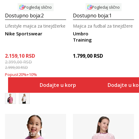
Pogledaj slično
Pogledaj slično
Dostupno boja:
2
Dostupno boja:
1
Lifestyle majica za tinejdžerke
Majica za fudbal za tinejdžere
Nike Sportswear
Umbro
Training
2.159,10
RSD
1.799,00
RSD
2.399,00
RSD
2.999,00
RSD
Popust
20
%
+
10
%
Dodajte u korpu
Dodajte u k
Detaljnije
Detaljnije