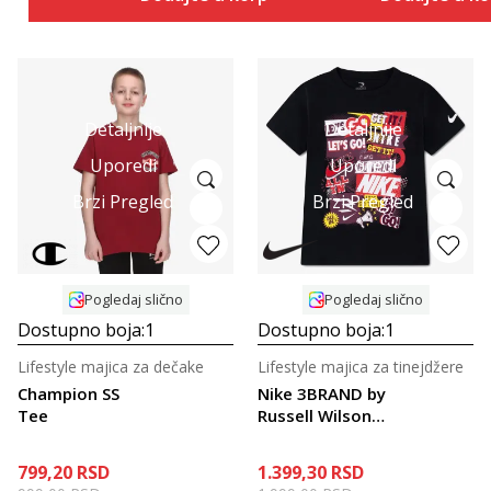
Detaljnije
Detaljnije
Uporedi
Uporedi
Brzi Pregled
Brzi Pregled
Pogledaj slično
Pogledaj slično
Dostupno boja:
1
Dostupno boja:
1
Lifestyle majica za dečake
Lifestyle majica za tinejdžere
Champion SS
Nike 3BRAND by
Tee
Russell Wilson
RWB Collage
799,20
RSD
1.399,30
RSD