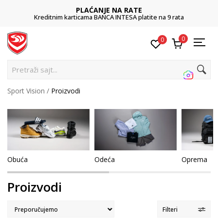
POZOVITE NAS
a
011 422 1422
0
0
Pretra
Sport Vision
Proizvodi
Obuća
Odeća
Oprema
Proizvodi
Filteri