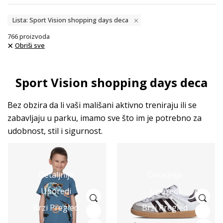
Lista: Sport Vision shopping days deca
766
proizvoda
Obriši sve
Sport Vision shopping days deca
Bez obzira da li vaši mališani aktivno treniraju ili se
zabavljaju u parku, imamo sve što im je potrebno za
udobnost, stil i sigurnost.
Detaljnije
Detaljnije
Uporedi
Uporedi
Brzi Pregled
Brzi Pregled