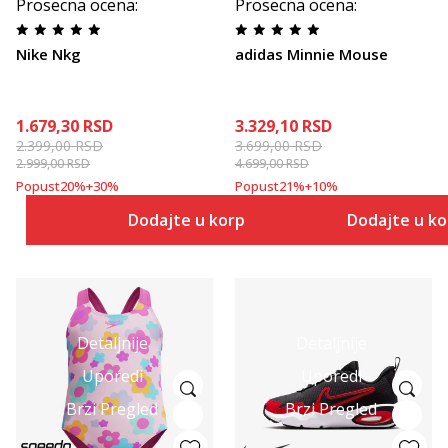
Prosecna ocena
:
Prosecna ocena
:
Nike Nkg
adidas Minnie Mouse
1.679,30
RSD
3.329,10
RSD
2.399,00
RSD
3.699,00
RSD
2.999,00
RSD
4.699,00
RSD
Popust
20
%
+
30
%
Popust
21
%
+
10
%
Dodajte u korpu
Dodajte u k
Detaljnije
Detaljnije
Uporedi
Uporedi
Brzi Pregled
Brzi Pregled