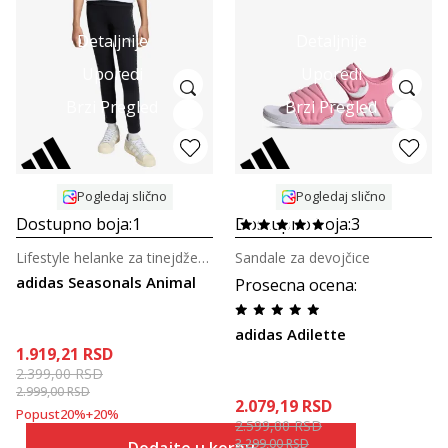
Detaljnije
Detaljnije
Uporedi
Uporedi
Brzi Pregled
Brzi Pregled
Pogledaj slično
Pogledaj slično
Dostupno boja:
1
Dostupno boja:
3
Lifestyle helanke za tinejdžerke
Sandale za devojčice
adidas Seasonals Animal
Prosecna ocena
:
adidas Adilette
1.919,21
RSD
2.399,00
RSD
2.999,00
RSD
2.079,19
RSD
Popust
20
%
+
20
%
2.599,00
RSD
3.299,00
RSD