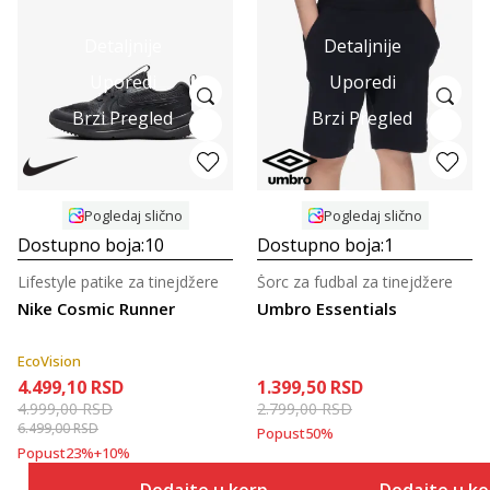
Detaljnije
Detaljnije
Uporedi
Uporedi
Brzi Pregled
Brzi Pregled
Pogledaj slično
Pogledaj slično
Dostupno boja:
10
Dostupno boja:
1
Lifestyle patike za tinejdžere
Šorc za fudbal za tinejdžere
Nike Cosmic Runner
Umbro Essentials
EcoVision
4.499,10
RSD
1.399,50
RSD
4.999,00
RSD
2.799,00
RSD
6.499,00
RSD
Popust
50
%
Popust
23
%
+
10
%