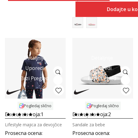
Dodajte u k
Detaljnije
Detaljnije
Uporedi
Uporedi
Brzi Pregled
Brzi Pregled
Pogledaj slično
Pogledaj slično
Dostupno boja:
1
Dostupno boja:
2
Lifestyle majica za devojčice
Sandale za bebe
Prosecna ocena
:
Prosecna ocena
: