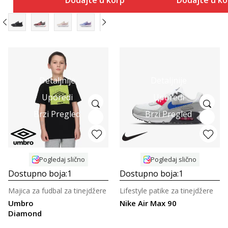
Dodajte u korpu
Dodajte u k
Detaljnije
Detaljnije
Uporedi
Uporedi
Brzi Pregled
Brzi Pregled
Pogledaj slično
Pogledaj slično
Dostupno boja:
1
Dostupno boja:
1
Majica za fudbal za tinejdžere
Lifestyle patike za tinejdžere
Umbro
Nike Air Max 90
Diamond