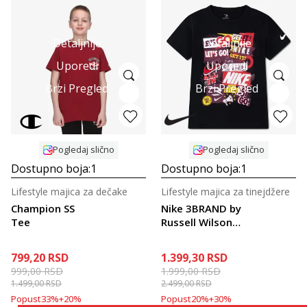
Detaljnije
Detaljnije
Uporedi
Uporedi
Brzi Pregled
Brzi Pregled
Pogledaj slično
Pogledaj slično
Dostupno boja:
1
Dostupno boja:
1
Lifestyle majica za dečake
Lifestyle majica za tinejdžere
Champion SS
Nike 3BRAND by
Tee
Russell Wilson
RWB Collage
799,20
RSD
1.399,30
RSD
999,00
RSD
1.999,00
RSD
1.499,00
RSD
2.499,00
RSD
Popust
33
%
+
20
%
Popust
20
%
+
30
%