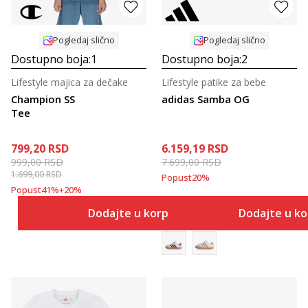
Pogledaj slično
Pogledaj slično
Dostupno boja:
1
Dostupno boja:
2
Lifestyle majica za dečake
Lifestyle patike za bebe
Champion SS
adidas Samba OG
Tee
799,20
RSD
6.159,19
RSD
999,00
RSD
7.699,00
RSD
1.699,00
RSD
Popust
20
%
Popust
41
%
+
20
%
Dodajte u korpu
Dodajte u k