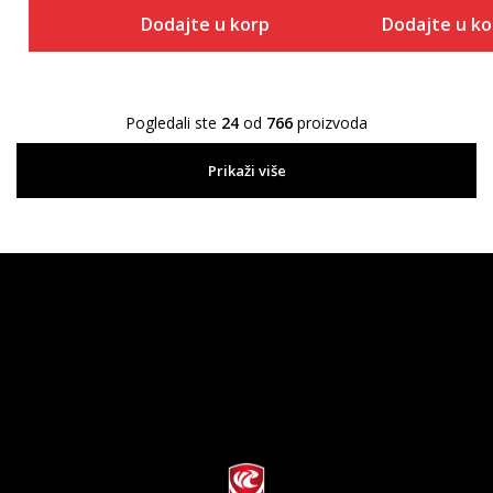
Dodajte u korpu
Dodajte u k
Pogledali ste
24
od
766
proizvoda
Prikaži više