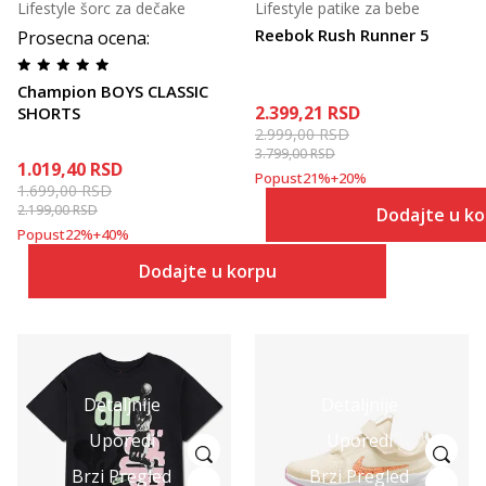
Lifestyle šorc za dečake
Lifestyle patike za bebe
Reebok Rush Runner 5
Prosecna ocena
:
Champion BOYS CLASSIC
2.399,21
RSD
SHORTS
2.999,00
RSD
3.799,00
RSD
1.019,40
RSD
Popust
21
%
+
20
%
1.699,00
RSD
2.199,00
RSD
Dodajte u k
Popust
22
%
+
40
%
Dodajte u korpu
Detaljnije
Detaljnije
Uporedi
Uporedi
Brzi Pregled
Brzi Pregled