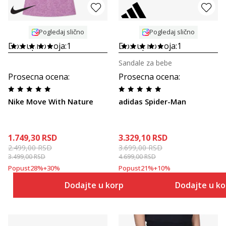
Pogledaj slično
Pogledaj slično
Dostupno boja:
1
Dostupno boja:
1
Sandale za bebe
Prosecna ocena
:
Prosecna ocena
:
Nike Move With Nature
adidas Spider-Man
1.749,30
RSD
3.329,10
RSD
2.499,00
RSD
3.699,00
RSD
3.499,00
RSD
4.699,00
RSD
Popust
28
%
+
30
%
Popust
21
%
+
10
%
Dodajte u korpu
Dodajte u k