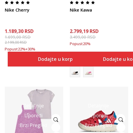
Nike Cherry
Nike Kawa
1.189,30
RSD
2.799,19
RSD
1.699,00
RSD
3.499,00
RSD
2.199,00
RSD
Popust
20
%
Popust
22
%
+
30
%
Dodajte u korpu
Dodajte u k
Detaljnije
Detaljnije
Uporedi
Uporedi
Brzi Pregled
Brzi Pregled