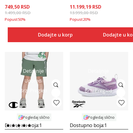
749,50
RSD
11.199,19
RSD
1.499,00
RSD
13.999,00
RSD
Popust
50
%
Popust
20
%
Dodajte u korpu
Dodajte u k
Detaljnije
Detaljnije
Uporedi
Uporedi
Brzi Pregled
Brzi Pregled
Pogledaj slično
Pogledaj slično
Dostupno boja:
1
Dostupno boja:
1