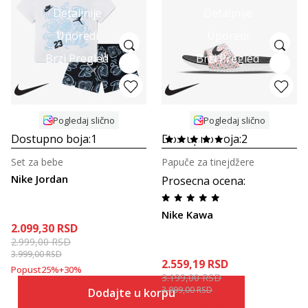
Detaljnije
Detaljnije
Uporedi
Uporedi
Brzi Pregled
Brzi Pregled
Pogledaj slično
Pogledaj slično
Dostupno boja:
1
Dostupno boja:
2
Set za bebe
Papuče za tinejdžere
Nike Jordan
Prosecna ocena
:
Nike Kawa
2.099,30
RSD
2.999,00
RSD
3.999,00
RSD
2.559,19
RSD
Popust
25
%
+
30
%
3.199,00
RSD
3.999,00
RSD
Dodajte u korpu
Popust
20
%
+
20
%