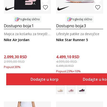
Pogledaj slično
Pogledaj slično
Dostupno boja:
1
Dostupno boja:
3
Majica za košarku za tinejdžerke
Lifestyle patike za devojčice
Nike Air Jordan
Nike Star Runner 5
2.099,30
RSD
4.499,10
RSD
2.999,00
RSD
4.999,00
RSD
6.499,00
RSD
Popust
30
%
Popust
23
%
+
10
%
Dodajte u korpu
Dodajte u k