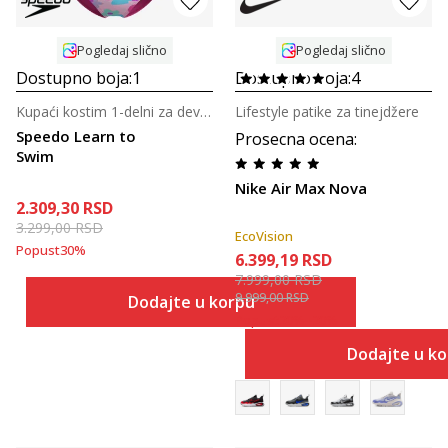
Pogledaj slično
Pogledaj slično
Dostupno boja:
1
Dostupno boja:
4
Kupaći kostim 1-delni za devojčice
Lifestyle patike za tinejdžere
Speedo Learn to
Prosecna ocena
:
Swim
Nike Air Max Nova
2.309,30
RSD
3.299,00
RSD
EcoVision
Popust
30
%
6.399,19
RSD
7.999,00
RSD
9.999,00
RSD
Dodajte u korpu
Popust
20
%
+
20
%
Dodajte u k