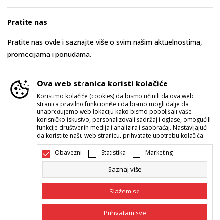
Pratite nas
Pratite nas ovde i saznajte više o svim našim aktuelnostima,
promocijama i ponudama.
Ova web stranica koristi kolačiće
Koristimo kolačiće (cookies) da bismo učinili da ova web
stranica pravilno funkcioniše i da bismo mogli dalje da
unapređujemo web lokaciju kako bismo poboljšali vaše
korisničko iskustvo, personalizovali sadržaj i oglase, omogućili
funkcije društvenih medija i analizirali saobraćaj. Nastavljajući
da koristite našu web stranicu, prihvatate upotrebu kolačića.
Srbija
Promenite
Obavezni
Statistika
Marketing
Saznaj više
Slažem se
Prihvatam sve
Nastojimo da budemo što precizniji u opisu proizvoda, prikazu slika i