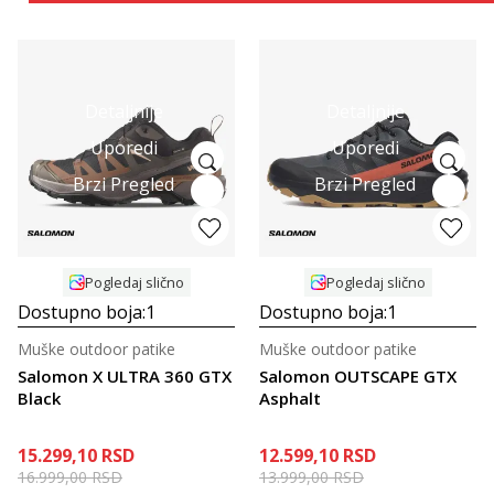
Detaljnije
Detaljnije
Uporedi
Uporedi
Brzi Pregled
Brzi Pregled
Pogledaj slično
Pogledaj slično
Dostupno boja:
1
Dostupno boja:
1
Muške outdoor patike
Muške outdoor patike
Salomon X ULTRA 360 GTX
Salomon OUTSCAPE GTX
Black
Asphalt
15.299,10
RSD
12.599,10
RSD
16.999,00
RSD
13.999,00
RSD