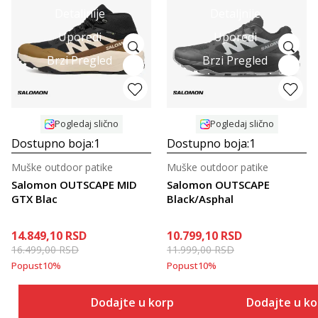
Detaljnije
Detaljnije
Uporedi
Uporedi
Brzi Pregled
Brzi Pregled
Pogledaj slično
Pogledaj slično
Dostupno boja:
1
Dostupno boja:
1
Muške outdoor patike
Muške outdoor patike
Salomon OUTSCAPE MID
Salomon OUTSCAPE
GTX Blac
Black/Asphal
14.849,10
RSD
10.799,10
RSD
16.499,00
RSD
11.999,00
RSD
Popust
10
%
Popust
10
%
Dodajte u korpu
Dodajte u k