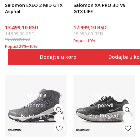
Salomon EXEO 2 MID GTX
Salomon XA PRO 3D V9
Asphal
GTX LIFE
13.499,10
RSD
17.999,10
RSD
14.999,00
RSD
19.999,00
RSD
18.999,00
RSD
Popust
10
%
Popust
21
%
+
10
%
Dodajte u korpu
Dodajte u k
Detaljnije
Detaljnije
Uporedi
Uporedi
Brzi Pregled
Brzi Pregled