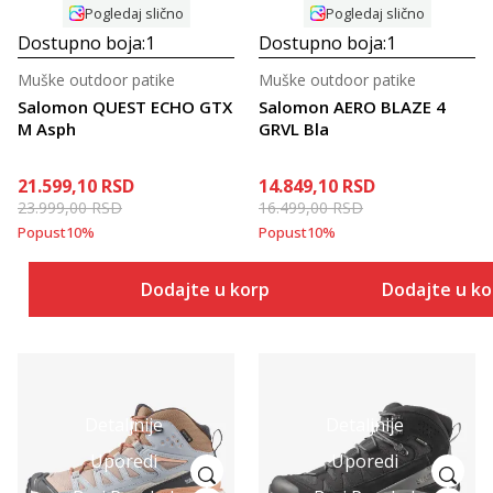
Pogledaj slično
Pogledaj slično
Dostupno boja:
1
Dostupno boja:
1
Muške outdoor patike
Muške outdoor patike
Salomon QUEST ECHO GTX
Salomon AERO BLAZE 4
M Asph
GRVL Bla
21.599,10
RSD
14.849,10
RSD
23.999,00
RSD
16.499,00
RSD
Popust
10
%
Popust
10
%
Dodajte u korpu
Dodajte u k
Detaljnije
Detaljnije
Uporedi
Uporedi