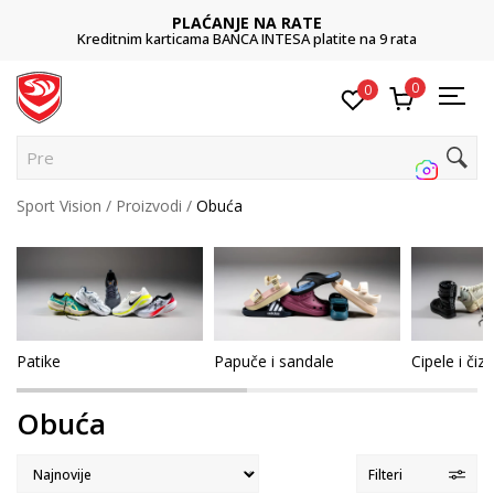
PLAĆANJE NA RATE
rticama BANCA INTESA platite na 9 rata
0
0
Pretraži s
Sport Vision
Proizvodi
Obuća
Patike
Papuče i sandale
Cipele i či
Obuća
Filteri