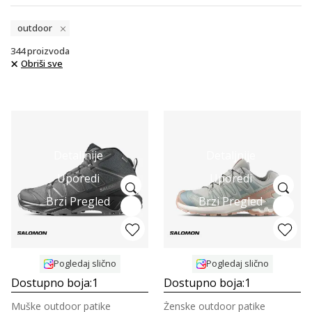
outdoor
344
proizvoda
Obriši sve
Detaljnije
Detaljnije
Uporedi
Uporedi
Brzi Pregled
Brzi Pregled
Pogledaj slično
Pogledaj slično
Dostupno boja:
1
Dostupno boja:
1
Muške outdoor patike
Ženske outdoor patike