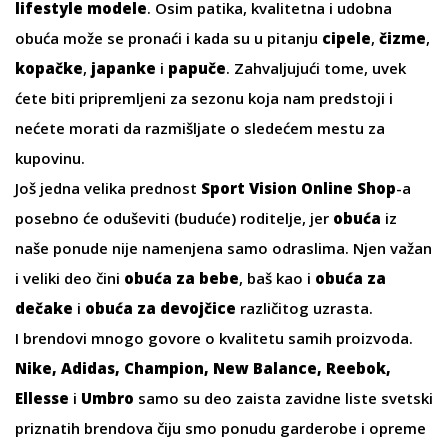
lifestyle modele
. Osim patika, kvalitetna i udobna
obuća može se pronaći i kada su u pitanju
cipele
,
čizme
,
kopačke
,
japanke
i
papuče
. Zahvaljujući tome, uvek
ćete biti pripremljeni za sezonu koja nam predstoji i
nećete morati da razmišljate o sledećem mestu za
kupovinu.
Još jedna velika prednost
Sport Vision Online Shop
-a
posebno će oduševiti (buduće) roditelje, jer
obuća
iz
naše ponude nije namenjena samo odraslima. Njen važan
i veliki deo čini
obuća za bebe
, baš kao i
obuća za
dečake
i
obuća za devojčice
različitog uzrasta.
I brendovi mnogo govore o kvalitetu samih proizvoda.
Nike
,
Adidas
,
Champion,
New Balance
,
Reebok
,
Ellesse
i
Umbro
samo su deo zaista zavidne liste svetski
priznatih brendova čiju smo ponudu garderobe i opreme