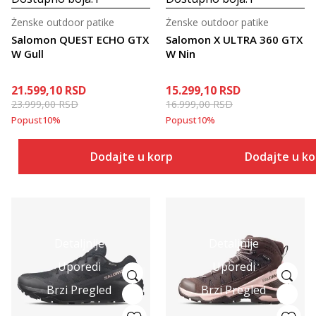
Ženske outdoor patike
Ženske outdoor patike
Salomon QUEST ECHO GTX
Salomon X ULTRA 360 GTX
W Gull
W Nin
21.599,10
RSD
15.299,10
RSD
23.999,00
RSD
16.999,00
RSD
Popust
10
%
Popust
10
%
Dodajte u korpu
Dodajte u k
Detaljnije
Detaljnije
Uporedi
Uporedi
Brzi Pregled
Brzi Pregled