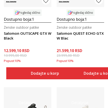
Pogledaj slično
Pogledaj slično
Dostupno boja:
1
Dostupno boja:
1
Ženske outdoor patike
Ženske outdoor patike
Salomon OUTSCAPE GTX W
Salomon QUEST ECHO GTX
Black
W Blac
12.599,10
RSD
21.599,10
RSD
13.999,00
RSD
23.999,00
RSD
Popust
10
%
Popust
10
%
Dodajte u korpu
Dodajte u k
Detaljnije
Detaljnije