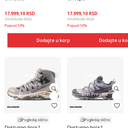
17.999,10
RSD
17.999,10
RSD
19.999,00
RSD
19.999,00
RSD
Popust
10
%
Popust
10
%
Dodajte u korpu
Dodajte u k
Detaljnije
Detaljnije
Uporedi
Uporedi
Brzi Pregled
Brzi Pregled
Pogledaj slično
Pogledaj slično
Dostupno boja:
1
Dostupno boja:
1