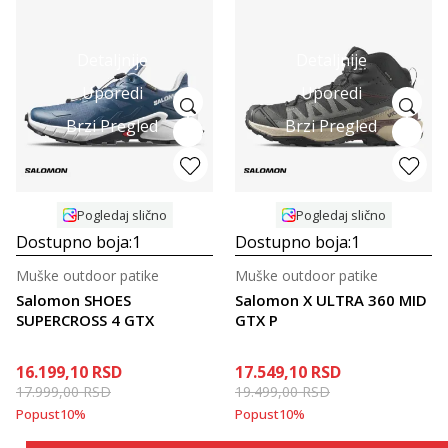
Detaljnije
Detaljnije
Uporedi
Uporedi
Brzi Pregled
Brzi Pregled
Pogledaj slično
Pogledaj slično
Dostupno boja:
1
Dostupno boja:
1
Muške outdoor patike
Muške outdoor patike
Salomon SHOES
Salomon X ULTRA 360 MID
SUPERCROSS 4 GTX
GTX P
16.199,10
RSD
17.549,10
RSD
17.999,00
RSD
19.499,00
RSD
Popust
10
%
Popust
10
%