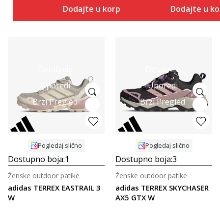
Dodajte u korpu
Dodajte u k
Detaljnije
Detaljnije
Uporedi
Uporedi
Brzi Pregled
Brzi Pregled
Pogledaj slično
Pogledaj slično
Dostupno boja:
1
Dostupno boja:
3
Ženske outdoor patike
Ženske outdoor patike
adidas TERREX EASTRAIL 3
adidas TERREX SKYCHASER
W
AX5 GTX W