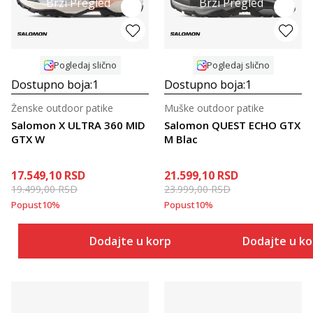
Brzi Pregled
Brzi Pregled
Pogledaj slično
Pogledaj slično
Dostupno boja:
1
Dostupno boja:
1
Ženske outdoor patike
Muške outdoor patike
Salomon X ULTRA 360 MID
Salomon QUEST ECHO GTX
GTX W
M Blac
17.549,10
RSD
21.599,10
RSD
19.499,00
RSD
23.999,00
RSD
Popust
10
%
Popust
10
%
Dodajte u korpu
Dodajte u k