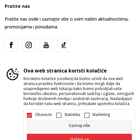
Pratite nas
Pratite nas ovde i saznajte više o svim našim aktuelnostima,
promocijama i ponudama.
Ova web stranica koristi kolačiće
Koristimo kolačiće (cookies) da bismo učinili da ova web
stranica pravilno funkcioniše i da bismo mogli dalje da
Srbija
Promenite
unapređujemo web lokaciju kako bismo poboljšali vaše
korisničko iskustvo, personalizovali sadržaj i oglase, omogućili
funkcije društvenih medija i analizirali saobraćaj. Nastavljajući
da koristite našu web stranicu, prihvatate upotrebu kolačića.
Obavezni
Statistika
Marketing
Saznaj više
Nastojimo da budemo što precizniji u opisu proizvoda, prikazu slika i
samih cena, ali ne možemo garantovati da su sve informacije kompletne i
Slažem se