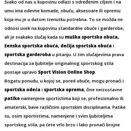
Svako od nas u kupovinu odlazi s određenim ciljem i na
umu ima odevne komade, obuću, aksesoare ili opremu
koja mu je u datom trenutku potrebna. To se možda ne
odnosi uvek na kupovinu standardne obuće i garderobe,
ali je svakako slučaj kada su
muška
sportska obuća
,
ženska sportska obuća
,
dečija sportska obuća
i
sportska garderoba
u pitanju. U tim slučajevima prava
destinacija za ljubitelje originalnog sportskog stila
postaje upravo
Sport Vision Online Shop
.
Bogatu ponudu, u kojoj se, pored obuće, mogu pronaći i
sportska odeća
i
sportska oprema
, čine neizostavne
patike
namenjene sportistima koji se, profesionalno ili
amaterski, bave različitim sportskim disciplinama. Patike
su, osim sportistima, namenjene i svim ljubiteljima
sportskog stila, pa ćete vrlo brzo i lako pronaći brojne