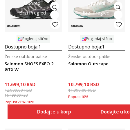
Uporedi
Uporedi
Brzi Pregled
Brzi Pregled
Pogledaj slično
Pogledaj slično
Dostupno boja:
1
Dostupno boja:
1
Ženske outdoor patike
Ženske outdoor patike
Salomon SHOES EXEO 2
Salomon Outscape
GTX W
11.699,10
RSD
10.799,10
RSD
12.999,00
RSD
11.999,00
RSD
16.499,00
RSD
Popust
10
%
Popust
21
%
+
10
%
Dodajte u korpu
Dodajte u k