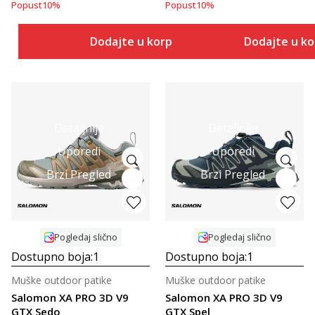
Popust
10
%
Popust
10
%
Dodajte u korpu
Dodajte u k
Detaljnije
Detaljnije
Uporedi
Uporedi
Brzi Pregled
Brzi Pregled
Pogledaj slično
Pogledaj slično
Dostupno boja:
1
Dostupno boja:
1
Muške outdoor patike
Muške outdoor patike
Salomon XA PRO 3D V9
Salomon XA PRO 3D V9
GTX Sedo
GTX Spel