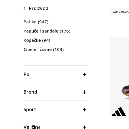
Proizvodi
za-decak
Patike
(947)
Papuče i sandale
(176)
Kopačke
(94)
Cipele i čizme
(103)
Pol
Brend
Sport
Veličina