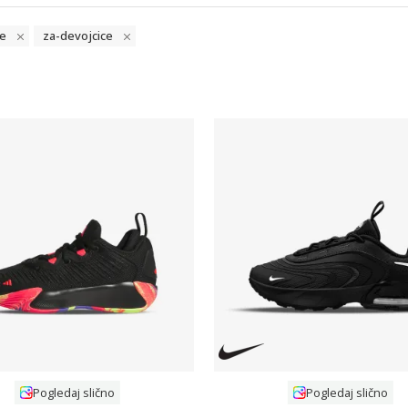
e
za-devojcice
Uporedi
Uporedi
Pogledaj slično
Pogledaj slično