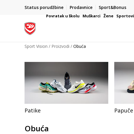
Status porudžbine
Prodavnice
Sport&Bonus
mpanije
VAŽNO OBAVEŠTENJE ZA POTROŠAČE
Povratak u školu
Muškarci
Žene
Sportov
Sport Vision
Proizvodi
Obuća
Patike
Papuče 
Obuća