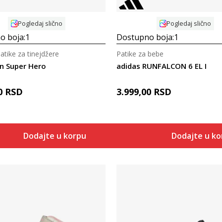
Pogledaj slično
Pogledaj slično
o boja:
1
Dostupno boja:
1
patike za tinejdžere
Patike za bebe
n Super Hero
adidas RUNFALCON 6 EL I
0
RSD
3.999,00
RSD
Dodajte u korpu
Dodajte u k