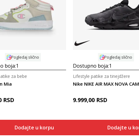
Uporedi
Uporedi
Pogledaj slično
Pogledaj slično
o boja:
1
Dostupno boja:
1
patike za bebe
Lifestyle patike za tinejdžere
n Mia
Nike NIKE AIR MAX NOVA CAM
0
RSD
9.999,00
RSD
Dodajte u korpu
Dodajte u k