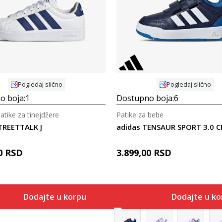
Uporedi
Uporedi
Pogledaj slično
Pogledaj slično
o boja:
1
Dostupno boja:
6
patike za tinejdžere
Patike za bebe
TREETTALK J
adidas TENSAUR SPORT 3.0 CF
0
RSD
3.899,00
RSD
Dodajte u korpu
Dodajte u k