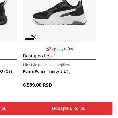
Uporedi
Pogledaj slično
Dostupno boja:
1
Lifestyle patike za tinejdžere
O (GS)
Puma Puma Trinity 2 LT Jr
6.599,00
RSD
orpu
Dodajte u korpu