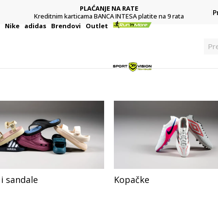
PLAĆANJE NA RATE
P
Kreditnim karticama BANCA INTESA platite na 9 rata
i
Nike
adidas
Brendovi
Outlet
Pre
i sandale
Kopačke