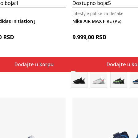
o boja:
1
Dostupno boja:
5
Lifestyle patike za dečake
idas Initiation J
Nike AIR MAX FIRE (PS)
0
RSD
9.999,00
RSD
Dodajte u korpu
Dodajte u k