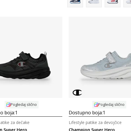
Uporedi
Uporedi
Pogledaj slično
Pogledaj slično
o boja:
1
Dostupno boja:
1
patike za dečake
Lifestyle patike za devojčice
n Super Hero
Champion Super Hero