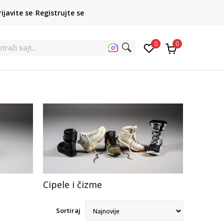
POZOVITE NAS
rijavite se
Registrujte se
011 422 1422
kupovina p
0
0
traži
Cipele i čizme
Sortiraj