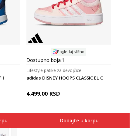
Uporedi
Pogledaj slično
Dostupno boja:
1
Lifestyle patike za devojčice
 I
adidas DISNEY HOOPS CLASSIC EL C
4.499,00
RSD
orpu
Dodajte u korpu