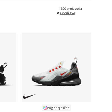
1320
proizvoda
Obriši sve
Uporedi
Pogledaj slično