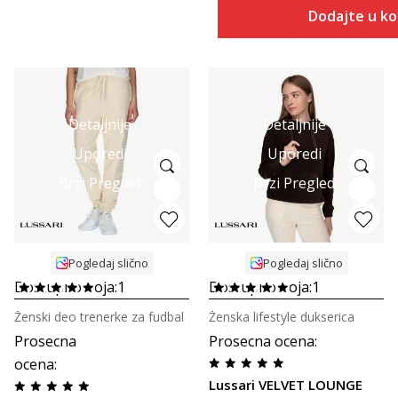
Dodajte u k
Detaljnije
Detaljnije
Uporedi
Uporedi
Brzi Pregled
Brzi Pregled
Pogledaj slično
Pogledaj slično
Dostupno boja:
1
Dostupno boja:
1
Ženski deo trenerke za fudbal
Ženska lifestyle dukserica
Prosecna
Prosecna ocena
:
ocena
:
Lussari VELVET LOUNGE