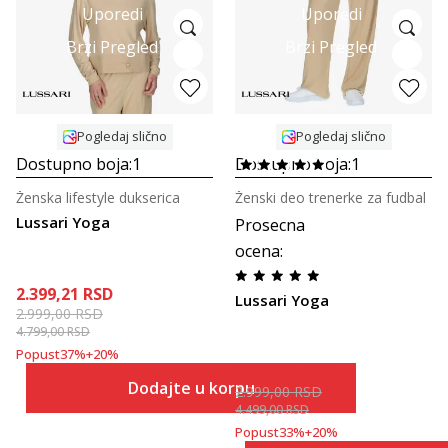
Uporedi
Uporedi
Brzi Pregled
Brzi Pregled
Pogledaj slično
Pogledaj slično
Dostupno boja:
1
Dostupno boja:
1
Ženska lifestyle dukserica
Ženski deo trenerke za fudbal
Lussari Yoga
Prosecna
ocena
:
2.399,21
RSD
Lussari Yoga
2.999,00
RSD
4.799,00
RSD
Popust
37
%
+
20
%
2.399,21
RSD
Dodajte u korpu
2.999,00
RSD
4.499,00
RSD
Popust
33
%
+
20
%