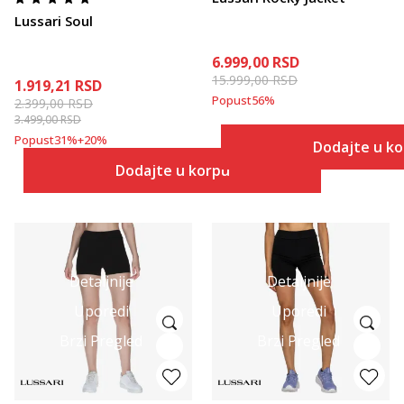
Lussari Soul
6.999,00
RSD
15.999,00
RSD
1.919,21
RSD
Popust
56
%
2.399,00
RSD
3.499,00
RSD
Popust
31
%
+
20
%
Dodajte u k
Dodajte u korpu
Detaljnije
Detaljnije
Uporedi
Uporedi
Brzi Pregled
Brzi Pregled