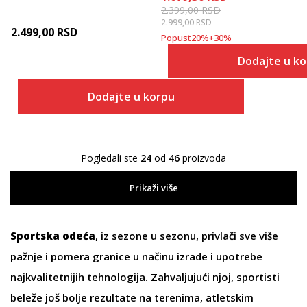
2.399,00
RSD
2.999,00
RSD
2.499,00
RSD
Popust
20
%
+
30
%
Dodajte u k
Dodajte u korpu
Pogledali ste
24
od
46
proizvoda
Prikaži više
Sportska odeća
, iz sezone u sezonu, privlači sve više
pažnje i pomera granice u načinu izrade i upotrebe
najkvalitetnijih tehnologija. Zahvaljujući njoj, sportisti
beleže još bolje rezultate na terenima, atletskim