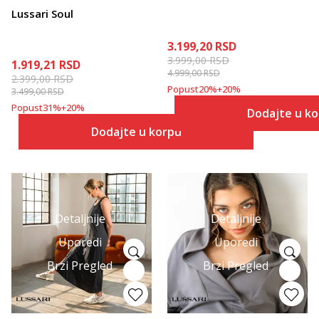
Lussari Soul
3.199,20
RSD
3.999,00
RSD
1.919,21
RSD
4.999,00
RSD
2.399,00
RSD
Popust
20
%
+
20
%
3.499,00
RSD
Popust
31
%
+
20
%
Dodajte u k
Dodajte u korpu
Detaljnije
Detaljnije
Uporedi
Uporedi
Brzi Pregled
Brzi Pregled