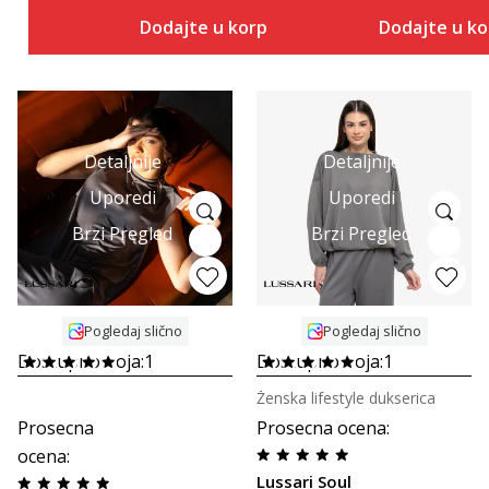
Dodajte u korpu
Dodajte u k
Detaljnije
Detaljnije
Uporedi
Uporedi
Brzi Pregled
Brzi Pregled
Pogledaj slično
Pogledaj slično
Dostupno boja:
1
Dostupno boja:
1
Ženska lifestyle dukserica
Prosecna
Prosecna ocena
:
ocena
:
Lussari Soul