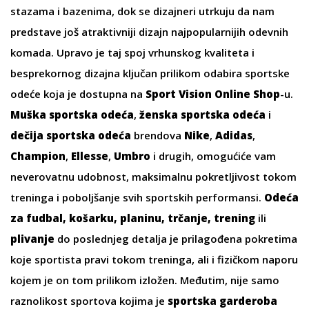
stazama i bazenima, dok se dizajneri utrkuju da nam
predstave još atraktivniji dizajn najpopularnijih odevnih
komada. Upravo je taj spoj vrhunskog kvaliteta i
besprekornog dizajna ključan prilikom odabira sportske
odeće koja je dostupna na
Sport Vision Online Shop
-u.
Muška sportska odeća
,
ženska sportska odeća
i
dečija sportska odeća
brendova
Nike
,
Adidas
,
Champion
,
Ellesse
,
Umbro
i drugih, omogućiće vam
neverovatnu udobnost, maksimalnu pokretljivost tokom
treninga i poboljšanje svih sportskih performansi.
Odeća
za fudbal
,
košarku
,
planinu
,
trčanje
,
trening
ili
plivanje
do poslednjeg detalja je prilagođena pokretima
koje sportista pravi tokom treninga, ali i fizičkom naporu
kojem je on tom prilikom izložen. Međutim, nije samo
raznolikost sportova kojima je
sportska garderoba