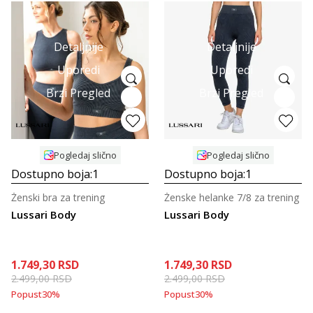
Detaljnije
Detaljnije
Uporedi
Uporedi
Brzi Pregled
Brzi Pregled
Pogledaj slično
Pogledaj slično
Dostupno boja:
1
Dostupno boja:
1
Ženski bra za trening
Ženske helanke 7/8 za trening
Lussari Body
Lussari Body
1.749,30
RSD
1.749,30
RSD
2.499,00
RSD
2.499,00
RSD
Popust
30
%
Popust
30
%