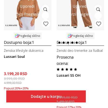
Uporedi
Uporedi
Brzi Pregled
Brzi Pregled
Pogledaj slično
Pogledaj slično
Dostupno boja:
1
Dostupno boja:
1
Ženska lifestyle dukserica
Ženski deo trenerke za fudbal
Lussari Soul
Prosecna
ocena
:
3.199,20
RSD
Lussari SS OH
3.999,00
RSD
4.999,00
RSD
Popust
20
%
+
20
%
3.199,20
RSD
Dodajte u korpu
3.999,00
RSD
5.499,00
RSD
Popust
27
%
+
20
%