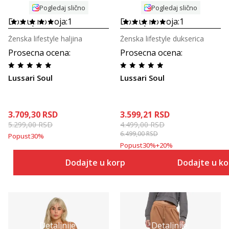
Pogledaj slično
Pogledaj slično
Dostupno boja:
1
Dostupno boja:
1
Ženska lifestyle haljina
Ženska lifestyle dukserica
Prosecna ocena
:
Prosecna ocena
:
Lussari Soul
Lussari Soul
3.709,30
RSD
3.599,21
RSD
5.299,00
RSD
4.499,00
RSD
6.499,00
RSD
Popust
30
%
Popust
30
%
+
20
%
Dodajte u korpu
Dodajte u k
Detaljnije
Detaljnije