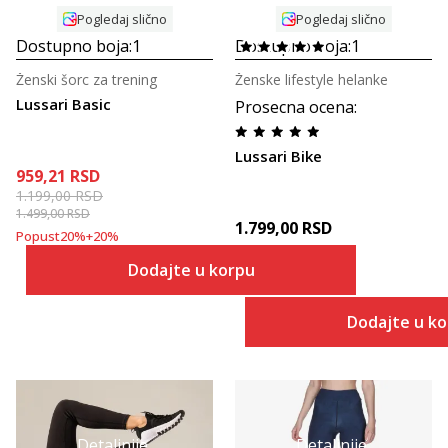
Pogledaj slično
Pogledaj slično
Dostupno boja:
1
Dostupno boja:
1
Ženski šorc za trening
Ženske lifestyle helanke
Lussari Basic
Prosecna ocena
:
Lussari Bike
959,21
RSD
1.199,00
RSD
1.499,00
RSD
1.799,00
RSD
Popust
20
%
+
20
%
Dodajte u korpu
Dodajte u k
Detaljnije
Detaljnije