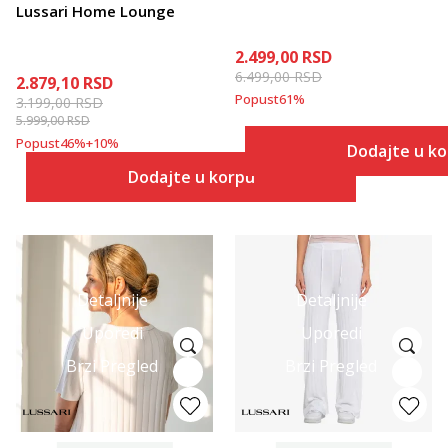
Lussari Home Lounge
2.499,00
RSD
6.499,00
RSD
2.879,10
RSD
Popust
61
%
3.199,00
RSD
5.999,00
RSD
Popust
46
%
+
10
%
Dodajte u k
Dodajte u korpu
Detaljnije
Detaljnije
Uporedi
Uporedi
Brzi Pregled
Brzi Pregled