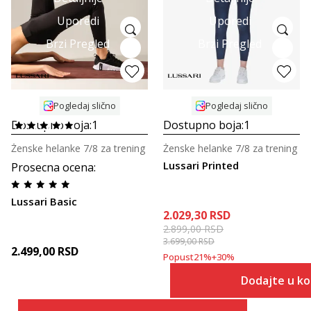
Uporedi
Uporedi
Brzi Pregled
Brzi Pregled
Pogledaj slično
Pogledaj slično
Dostupno boja:
1
Dostupno boja:
1
Ženske helanke 7/8 za trening
Ženske helanke 7/8 za trening
Lussari Printed
Prosecna ocena
:
Lussari Basic
2.029,30
RSD
2.899,00
RSD
3.699,00
RSD
2.499,00
RSD
Popust
21
%
+
30
%
Dodajte u k