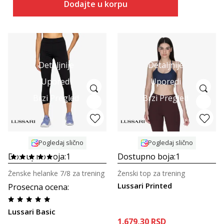
Dodajte u korpu
Detaljnije
Detaljnije
Uporedi
Uporedi
Brzi Pregled
Brzi Pregled
Pogledaj slično
Pogledaj slično
Dostupno boja:
1
Dostupno boja:
1
Ženske helanke 7/8 za trening
Ženski top za trening
Lussari Printed
Prosecna ocena
:
Lussari Basic
1.679,30
RSD