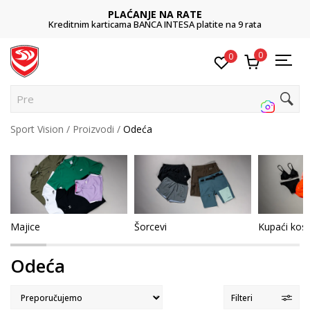
POZOVITE NAS
011 422 1422
0
0
Pretraži saj
Sport Vision
Proizvodi
Odeća
Majice
Šorcevi
Kupaći kost
Odeća
Filteri