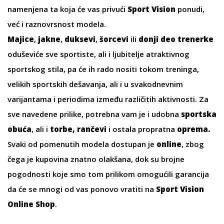
namenjena ta koja će vas privući
Sport Vision
ponudi,
već i raznovrsnost modela.
Majice
,
jakne
,
duksevi
,
šorcevi
ili
donji deo trenerke
oduševiće sve sportiste, ali i ljubitelje atraktivnog
sportskog stila, pa će ih rado nositi tokom treninga,
velikih sportskih dešavanja, ali i u svakodnevnim
varijantama i periodima između različitih aktivnosti. Za
sve navedene prilike, potrebna vam je i udobna
sportska
obuća
, ali i
torbe
,
rančevi
i ostala propratna
oprema
.
Svaki od pomenutih modela dostupan je
online
, zbog
čega je kupovina znatno olakšana, dok su brojne
pogodnosti koje smo tom prilikom omogućili garancija
da će se mnogi od vas ponovo vratiti na
Sport Vision
Online Shop
.