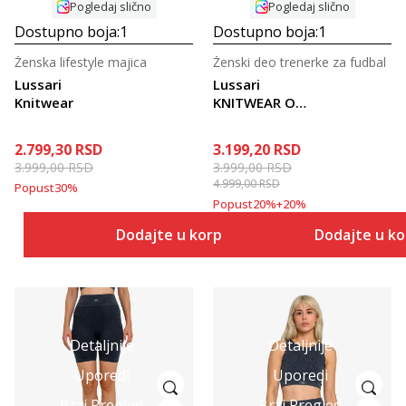
Pogledaj slično
Pogledaj slično
Dostupno boja:
1
Dostupno boja:
1
Ženska lifestyle majica
Ženski deo trenerke za fudbal
Lussari
Lussari
Knitwear
KNITWEAR OH
PANTS
2.799,30
RSD
3.199,20
RSD
3.999,00
RSD
3.999,00
RSD
4.999,00
RSD
Popust
30
%
Popust
20
%
+
20
%
Dodajte u korpu
Dodajte u k
Detaljnije
Detaljnije
Uporedi
Uporedi
Brzi Pregled
Brzi Pregled