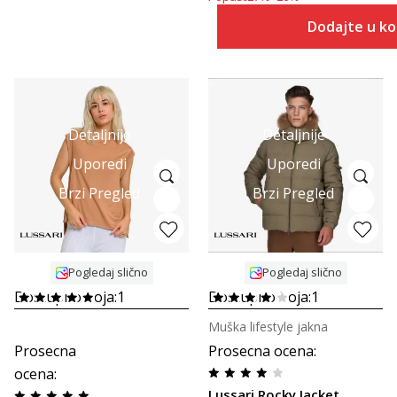
Dodajte u k
Detaljnije
Detaljnije
Uporedi
Uporedi
Brzi Pregled
Brzi Pregled
Pogledaj slično
Pogledaj slično
Dostupno boja:
1
Dostupno boja:
1
Muška lifestyle jakna
Prosecna
Prosecna ocena
:
ocena
:
Lussari Rocky Jacket