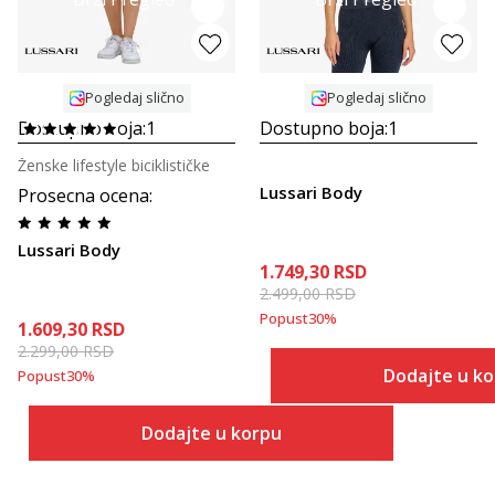
Pogledaj slično
Pogledaj slično
Dostupno boja:
1
Dostupno boja:
1
Ženske lifestyle biciklističke
Lussari Body
Prosecna ocena
:
Lussari Body
1.749,30
RSD
2.499,00
RSD
Popust
30
%
1.609,30
RSD
2.299,00
RSD
Dodajte u k
Popust
30
%
Dodajte u korpu