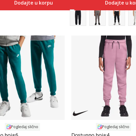
Dodajte u korpu
Dodajte u k
Uporedi
Uporedi
Pogledaj slično
Pogledaj slično
o boja:
6
Dostupno boja:
4