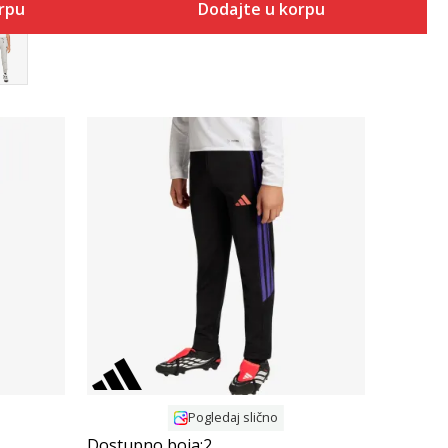
orpu
Dodajte u korpu
Uporedi
Pogledaj slično
Dostupno boja:
2