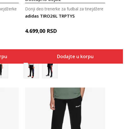
inejdžerke
Donji deo trenerke za fudbal za tinejdžere
adidas TIRO26L TRPTYS
4.699,00
RSD
orpu
Dodajte u korpu
Uporedi