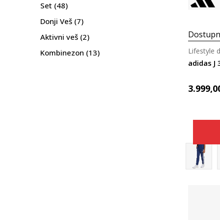
Set
(48)
Donji Veš
(7)
Dostupn
Aktivni veš
(2)
Lifestyle 
Kombinezon
(13)
adidas J 
3.999,0
Pol
Brend
Sport
Veličina
Uzrast