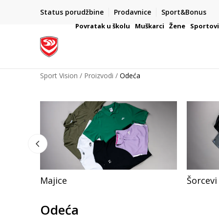
Status porudžbine
Prodavnice
Sport&Bonus
mpanije
VAŽNO OBAVEŠTENJE ZA POTROŠAČE
Povratak u školu
Muškarci
Žene
Sportov
Sport Vision
Proizvodi
Odeća
Majice
Šorcevi
Odeća