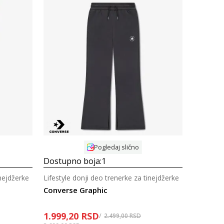
Uporedi
Pogledaj slično
Dostupno boja:
1
inejdžerke
Lifestyle donji deo trenerke za tinejdžerke
Converse Graphic
1.999,20
RSD
2.499,00
RSD