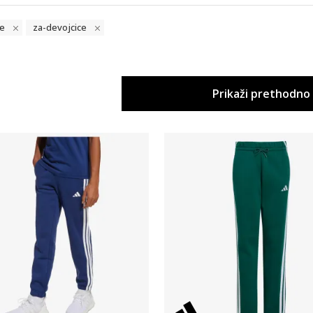
e
za-devojcice
Prikaži prethodno
Uporedi
Uporedi