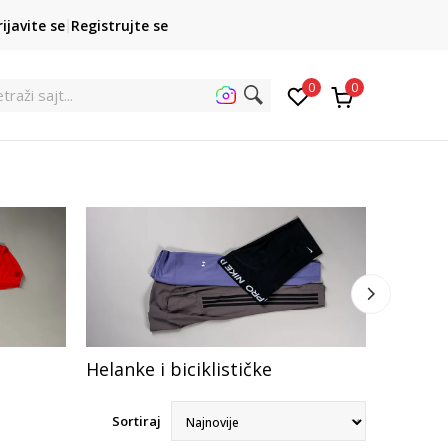
POZOVITE NAS
rijavite se
Registrujte se
011 422 1422
kupovina p
0
0
traži s
Helanke i biciklističke
Trener
Sortiraj