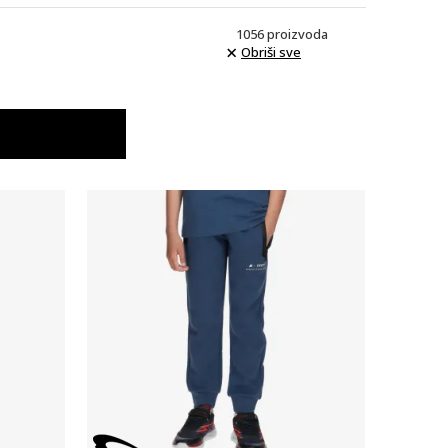
1056
proizvoda
Obriši sve
Uporedi