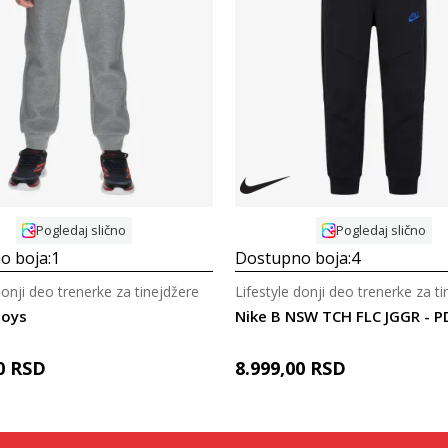
Uporedi
Uporedi
Pogledaj slično
Pogledaj slično
o boja:
1
Dostupno boja:
4
donji deo trenerke za tinejdžere
Lifestyle donji deo trenerke za t
Boys
Nike B NSW TCH FLC JGGR - P
0
RSD
8.999,00
RSD