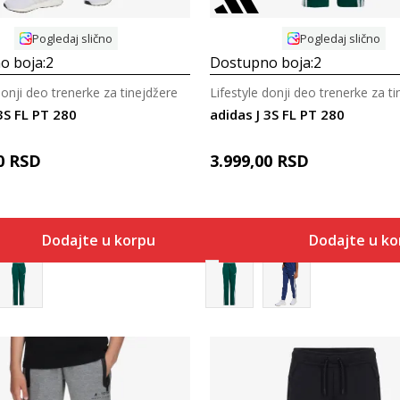
Pogledaj slično
Pogledaj slično
o boja:
2
Dostupno boja:
2
donji deo trenerke za tinejdžere
Lifestyle donji deo trenerke za t
3S FL PT 280
adidas J 3S FL PT 280
0
RSD
3.999,00
RSD
Dodajte u korpu
Dodajte u k