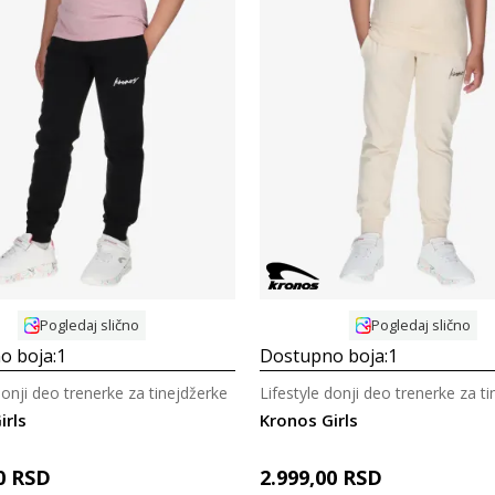
Uporedi
Uporedi
Pogledaj slično
Pogledaj slično
o boja:
1
Dostupno boja:
1
donji deo trenerke za tinejdžerke
Lifestyle donji deo trenerke za t
irls
Kronos Girls
0
RSD
2.999,00
RSD