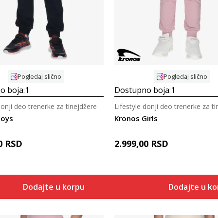
Pogledaj slično
Pogledaj slično
o boja:
1
Dostupno boja:
1
donji deo trenerke za tinejdžere
Lifestyle donji deo trenerke za t
Boys
Kronos Girls
0
RSD
2.999,00
RSD
Dodajte u korpu
Dodajte u k