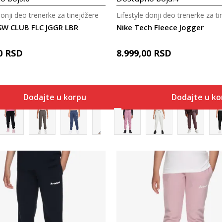
donji deo trenerke za tinejdžere
Lifestyle donji deo trenerke za t
SW CLUB FLC JGGR LBR
Nike Tech Fleece Jogger
0
RSD
8.999,00
RSD
Dodajte u korpu
Dodajte u k
Uporedi
Uporedi