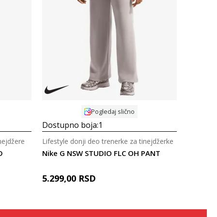
Uporedi
Pogledaj slično
Dostupno boja:
1
inejdžere
Lifestyle donji deo trenerke za tinejdžerke
D
Nike G NSW STUDIO FLC OH PANT
5.299,00
RSD