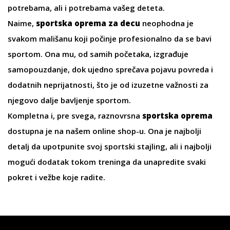
potrebama, ali i potrebama vašeg deteta.
Naime,
sportska oprema za decu
neophodna je
svakom mališanu koji počinje profesionalno da se bavi
sportom. Ona mu, od samih početaka, izgrađuje
samopouzdanje, dok ujedno sprečava pojavu povreda i
dodatnih neprijatnosti, što je od izuzetne važnosti za
njegovo dalje bavljenje sportom.
Kompletna i, pre svega, raznovrsna
sportska oprema
dostupna je na našem online shop-u. Ona je najbolji
detalj da upotpunite svoj sportski stajling, ali i najbolji
mogući dodatak tokom treninga da unapredite svaki
pokret i vežbe koje radite.