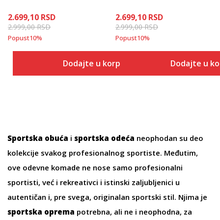
2.699,10
RSD
2.699,10
RSD
2.999,00
RSD
2.999,00
RSD
Popust
10
%
Popust
10
%
Dodajte u korpu
Dodajte u k
Sportska obuća
i
sportska odeća
neophodan su deo
kolekcije svakog profesionalnog sportiste. Međutim,
ove odevne komade ne nose samo profesionalni
sportisti, već i rekreativci i istinski zaljubljenici u
autentičan i, pre svega, originalan sportski stil. Njima je
sportska oprema
potrebna, ali ne i neophodna, za