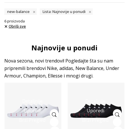
new-balance
Lista: Najnovije u ponudi
6
proizvoda
Obriši sve
Najnovije u ponudi
Nova sezona, novi trendovi! Pogledajte šta su nam
pripremili brendovi Nike, adidas, New Balance, Under
Armour, Champion, Ellesse i mnogi drugi.
Detaljnije
Detaljnije
Uporedi
Uporedi
Brzi Pregled
Brzi Pregled