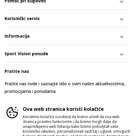
Pomoć pri kupovini
Korisnički servis
Informacije
Sport Vision ponude
Pratite nas
Pratite nas ovde i saznajte više o svim našim aktuelnostima,
promocijama i ponudama.
Ova web stranica koristi kolačiće
Koristimo kolačiće (cookies) da bismo učinili da ova web
stranica pravilno funkcioniše i da bismo mogli dalje da
unapređujemo web lokaciju kako bismo poboljšali vaše
korisničko iskustvo, personalizovali sadržaj i oglase, omogućili