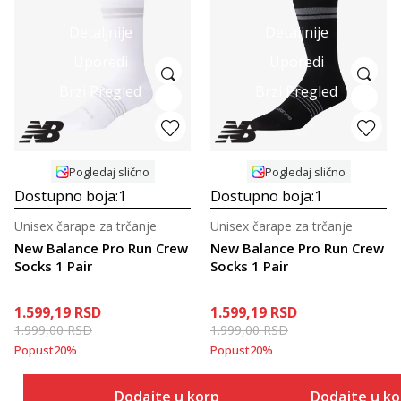
Detaljnije
Detaljnije
Uporedi
Uporedi
Brzi Pregled
Brzi Pregled
Pogledaj slično
Pogledaj slično
Dostupno boja:
1
Dostupno boja:
1
Unisex čarape za trčanje
Unisex čarape za trčanje
New Balance Pro Run Crew
New Balance Pro Run Crew
Socks 1 Pair
Socks 1 Pair
1.599,19
RSD
1.599,19
RSD
1.999,00
RSD
1.999,00
RSD
Popust
20
%
Popust
20
%
Dodajte u korpu
Dodajte u k