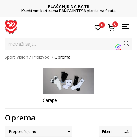
PLAĆANJE NA RATE
Kreditnim karticama BANCA INTESA platite na 9 rata
0
0
Pretraži sajt...
Sport Vision
Proizvodi
Oprema
Čarape
Oprema
Filteri