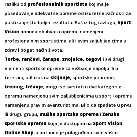
razliku od
profesionalnih sportista
kojima je
posedovanje adekvatne opreme od izuzetne važnosti za
postizanje što boljih rezultata. Baš iz tog razloga,
Sport
Vision
ponuda obuhvata opremu namenjenu
profesionalnim sportistima, ali i svim zaljubljenicima u
zdrav i bogat način života.
Torbe
,
rančevi
,
čarape
,
znojnice
,
tegovi
i svi drugi
elementi sportske opreme za vežbanje napolju ili u
teretani, odlazak na
skijanje
,
sportske pripreme,
trening
,
trčanje
, mogu se svrstati u dve kategorije –
opremu namenjenu svim zaljubljenicima u sport i opremu
namenjenu pravim avanturistima. Bilo da spadate u prvu
ili drugu grupu,
muška sportska oprema
i
ženska
sportska oprema
koja je dostupna na
Sport Vision
Online Shop
-u
potpuno je prilagođena svim vašim