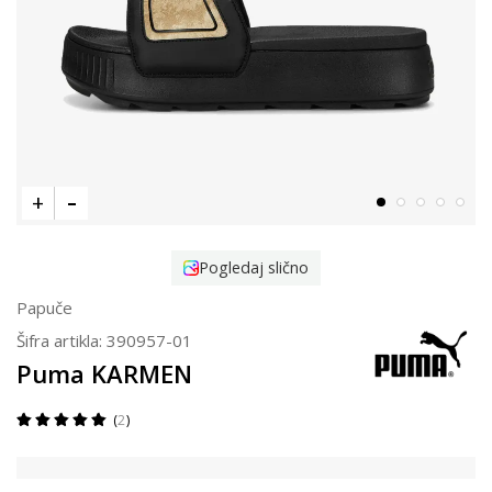
Pogledaj slično
Papuče
Šifra artikla:
390957-01
Puma KARMEN
2