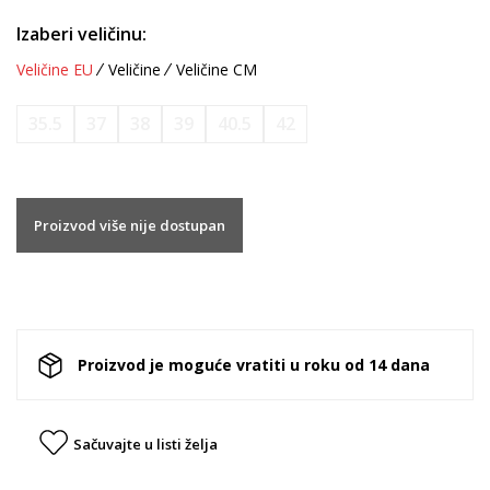
Izaberi veličinu:
Veličine EU
Veličine
Veličine CM
35.5
37
38
39
40.5
42
Proizvod više nije dostupan
Proizvod je moguće vratiti u roku od 14 dana
Sačuvajte u listi želja