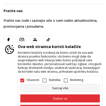
Pratite nas
Pratite nas ovde i saznajte više o svim našim aktuelnostima,
promocijama i ponudama.
Ova web stranica koristi kolačiće
Koristimo kolačiće (cookies) da bismo učinili da ova web
stranica pravilno funkcioniše i da bismo mogli dalje da
unapređujemo web lokaciju kako bismo poboljšali vaše
korisničko iskustvo, personalizovali sadržaj i oglase, omogućili
funkcije društvenih medija i analizirali saobraćaj. Nastavljajući
Srbija
Promenite
da koristite našu web stranicu, prihvatate upotrebu kolačića.
Obavezni
Statistika
Marketing
Saznaj više
Slažem se
Nastojimo da budemo što precizniji u opisu proizvoda, prikazu slika i