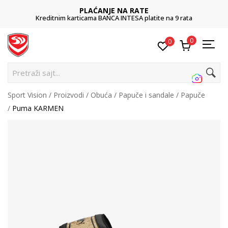
PLAĆANJE NA RATE
Kreditnim karticama BANCA INTESA platite na 9 rata
0
0
Pretraži sajt...
Sport Vision
Proizvodi
Obuća
Papuče i sandale
Papuče
Puma KARMEN