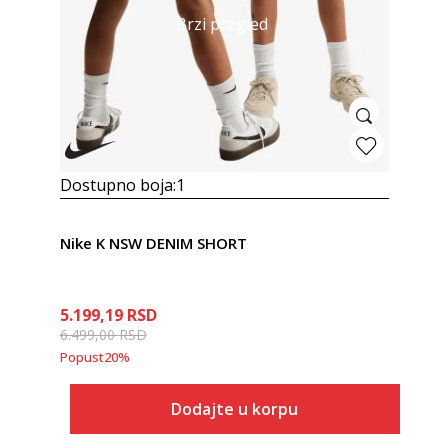
Brzi pregled
Dostupno boja:
1
Nike K NSW DENIM SHORT
5.199,19
RSD
6.499,00
RSD
Popust
20
%
Dodajte u korpu