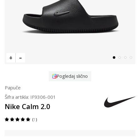
Pogledaj slično
Papuče
Šifra artikla:
IF9306-001
Nike Calm 2.0
1