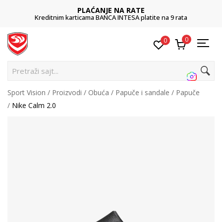
PLAĆANJE NA RATE
Kreditnim karticama BANCA INTESA platite na 9 rata
0
0
Pretraži sajt...
Sport Vision
Proizvodi
Obuća
Papuče i sandale
Papuče
Nike Calm 2.0