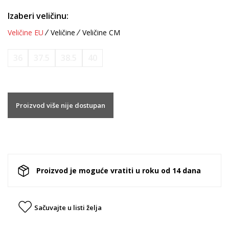
Izaberi veličinu:
Veličine EU
Veličine
Veličine CM
36
37.5
38.5
40
Proizvod više nije dostupan
Proizvod je moguće vratiti u roku od 14 dana
Sačuvajte u listi želja