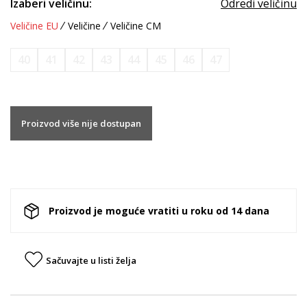
Izaberi veličinu:
Odredi veličinu
Veličine EU
Veličine
Veličine CM
40
41
42
43
44
45
46
47
Proizvod više nije dostupan
Proizvod je moguće vratiti u roku od 14 dana
Sačuvajte u listi želja