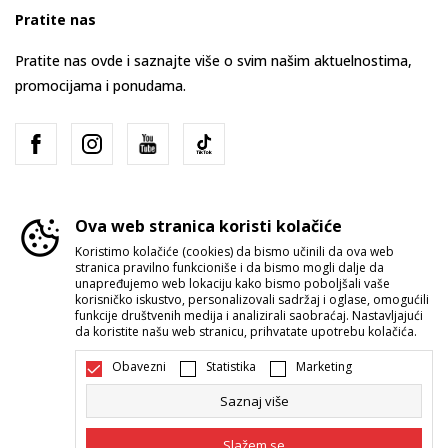
Pratite nas
Pratite nas ovde i saznajte više o svim našim aktuelnostima,
promocijama i ponudama.
Ova web stranica koristi kolačiće
Koristimo kolačiće (cookies) da bismo učinili da ova web
stranica pravilno funkcioniše i da bismo mogli dalje da
Srbija
Promenite
unapređujemo web lokaciju kako bismo poboljšali vaše
korisničko iskustvo, personalizovali sadržaj i oglase, omogućili
funkcije društvenih medija i analizirali saobraćaj. Nastavljajući
da koristite našu web stranicu, prihvatate upotrebu kolačića.
Obavezni
Statistika
Marketing
Saznaj više
Nastojimo da budemo što precizniji u opisu proizvoda, prikazu slika i
samih cena, ali ne možemo garantovati da su sve informacije kompletne i
Slažem se