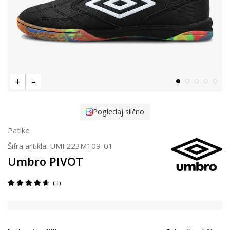
Pogledaj slično
Patike
Šifra artikla:
UMF223M109-01
Umbro PIVOT
3