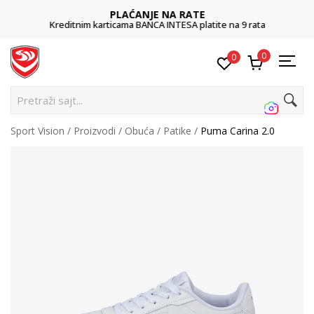
PLAĆANJE NA RATE
Kreditnim karticama BANCA INTESA platite na 9 rata
0
0
Pretraži sajt...
Sport Vision
Proizvodi
Obuća
Patike
Puma Carina 2.0