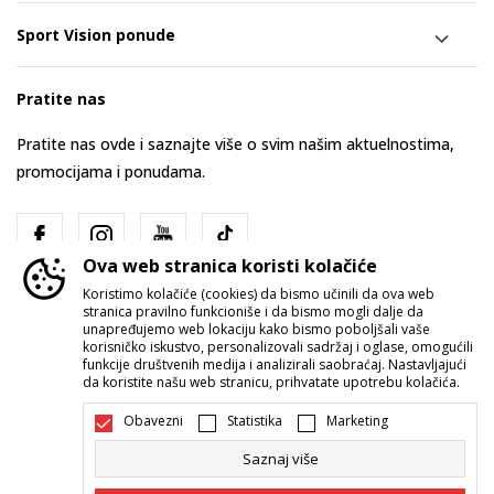
Sport Vision ponude
Pratite nas
Pratite nas ovde i saznajte više o svim našim aktuelnostima,
promocijama i ponudama.
Ova web stranica koristi kolačiće
Koristimo kolačiće (cookies) da bismo učinili da ova web
stranica pravilno funkcioniše i da bismo mogli dalje da
unapređujemo web lokaciju kako bismo poboljšali vaše
korisničko iskustvo, personalizovali sadržaj i oglase, omogućili
funkcije društvenih medija i analizirali saobraćaj. Nastavljajući
Srbija
Promenite
da koristite našu web stranicu, prihvatate upotrebu kolačića.
Obavezni
Statistika
Marketing
Saznaj više