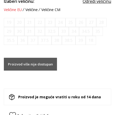
Izaberi veličinu:
Odredi veličinu
Veličine EU
Veličine
Veličine CM
19
20
21
22
23
24
25
26
27
28
29
30
31
32
32.5
33
34
34.5
35
35.5
36
37
37.5
38
38.5
39
18
Proizvod više nije dostupan
Proizvod je moguće vratiti u roku od 14 dana