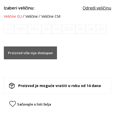
Izaberi veličinu:
Odredi veličinu
Veličine EU
Veličine
Veličine CM
17
18.5
19.5
21
22
23.5
25
26
27
Proizvod više nije dostupan
Proizvod je moguće vratiti u roku od 14 dana
Sačuvajte u listi želja