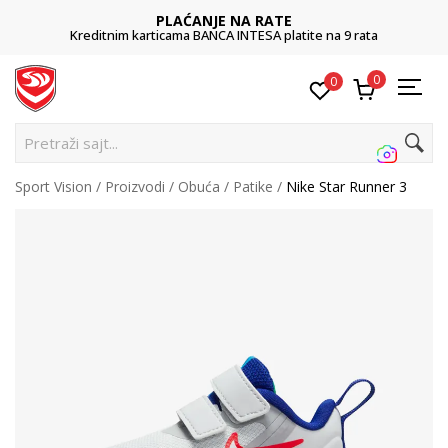
PLAĆANJE NA RATE
Kreditnim karticama BANCA INTESA platite na 9 rata
0
0
Pretraži sajt...
Sport Vision
Proizvodi
Obuća
Patike
Nike Star Runner 3