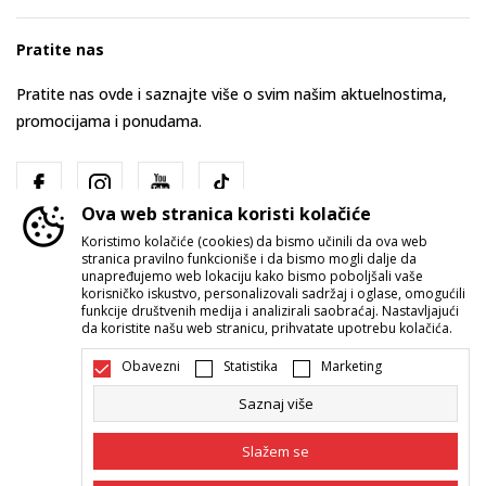
Pratite nas
Pratite nas ovde i saznajte više o svim našim aktuelnostima,
promocijama i ponudama.
Ova web stranica koristi kolačiće
Koristimo kolačiće (cookies) da bismo učinili da ova web
stranica pravilno funkcioniše i da bismo mogli dalje da
unapređujemo web lokaciju kako bismo poboljšali vaše
korisničko iskustvo, personalizovali sadržaj i oglase, omogućili
funkcije društvenih medija i analizirali saobraćaj. Nastavljajući
Srbija
Promenite
da koristite našu web stranicu, prihvatate upotrebu kolačića.
Obavezni
Statistika
Marketing
Saznaj više
Slažem se
Nastojimo da budemo što precizniji u opisu proizvoda, prikazu slika i