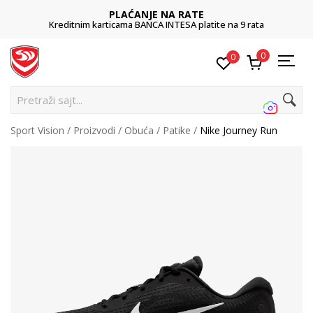
PLAĆANJE NA RATE
Kreditnim karticama BANCA INTESA platite na 9 rata
0
0
Pretraži sajt...
Sport Vision
Proizvodi
Obuća
Patike
Nike Journey Run