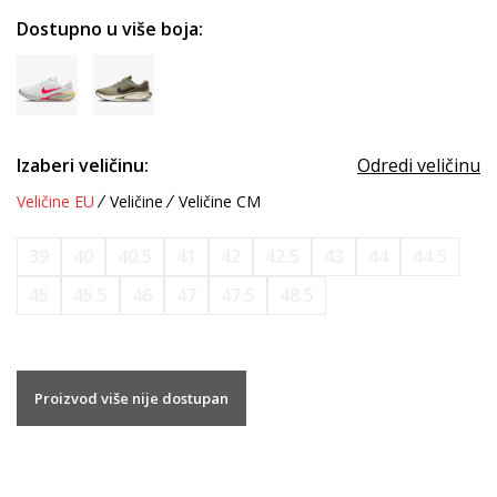
Dostupno u više boja:
Izaberi veličinu:
Odredi veličinu
Veličine EU
Veličine
Veličine CM
39
40
40.5
41
42
42.5
43
44
44.5
45
45.5
46
47
47.5
48.5
Proizvod više nije dostupan