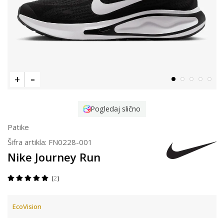
Pogledaj slično
Patike
Šifra artikla:
FN0228-001
Nike Journey Run
2
EcoVision