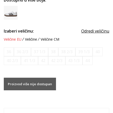
Dostupno u više boja:
Izaberi veličinu:
Odredi veličinu
Veličine EU
Veličine
Veličine CM
36
36 2/3
37 1/3
38
38 2/3
39 1/3
40
40 2/3
41 1/3
42
42 2/3
43 1/3
44
Proizvod više nije dostupan