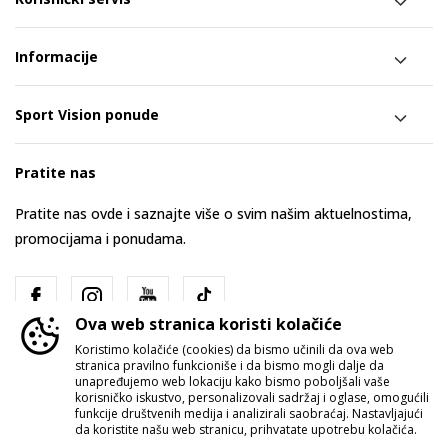
Informacije
Sport Vision ponude
Pratite nas
Pratite nas ovde i saznajte više o svim našim aktuelnostima,
promocijama i ponudama.
Ova web stranica koristi kolačiće
Koristimo kolačiće (cookies) da bismo učinili da ova web
stranica pravilno funkcioniše i da bismo mogli dalje da
unapređujemo web lokaciju kako bismo poboljšali vaše
korisničko iskustvo, personalizovali sadržaj i oglase, omogućili
funkcije društvenih medija i analizirali saobraćaj. Nastavljajući
Srbija
Promenite
da koristite našu web stranicu, prihvatate upotrebu kolačića.