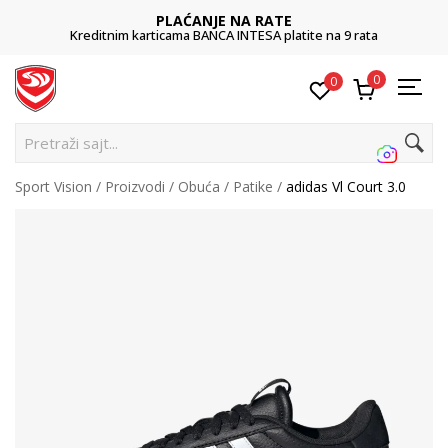
PLAĆANJE NA RATE
Kreditnim karticama BANCA INTESA platite na 9 rata
0
0
Pretraži sajt...
Sport Vision
Proizvodi
Obuća
Patike
adidas Vl Court 3.0