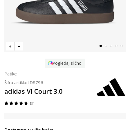
Pogledaj slično
Patike
Šifra artikla:
ID8796
adidas Vl Court 3.0
3