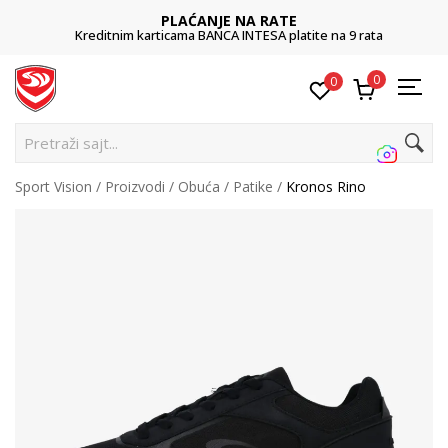
PLAĆANJE NA RATE
Kreditnim karticama BANCA INTESA platite na 9 rata
0
0
Pretraži sajt...
Sport Vision
Proizvodi
Obuća
Patike
Kronos Rino