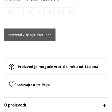
40
41
42
43
44
45
46
Proizvod više nije dostupan
Proizvod je moguće vratiti u roku od 14 dana
Sačuvajte u listi želja
O proizvodu