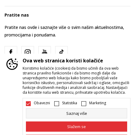
Pratite nas
Pratite nas ovde i saznajte više o svim našim aktuelnostima,
promocijama i ponudama.
Ova web stranica koristi kolačiće
Koristimo kolačiće (cookies) da bismo učinili da ova web
stranica pravilno funkcioniše i da bismo mogli dalje da
unapređujemo web lokaciju kako bismo poboljšali vaše
korisničko iskustvo, personalizovali sadržaj i oglase, omogućili
funkcije društvenih medija i analizirali saobraćaj. Nastavljajući
Srbija
Promenite
da koristite našu web stranicu, prihvatate upotrebu kolačića.
Obavezni
Statistika
Marketing
Saznaj više
Slažem se