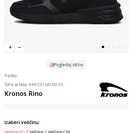
Pogledaj slično
Patike
Šifra artikla:
KRF251M100-01
Kronos Rino
Izaberi veličinu:
Veličine EU
Veličine
Veličine CM