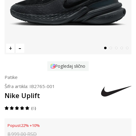
Pogledaj slično
Patike
Šifra artikla:
IB2765-001
Nike Uplift
6
Popust
22
%
+
10
%
8.999,00
RSD