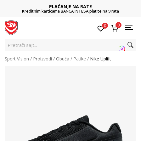
PLAĆANJE NA RATE
Kreditnim karticama BANCA INTESA platite na 9 rata
0
0
Pretraži sajt...
Sport Vision
Proizvodi
Obuća
Patike
Nike Uplift