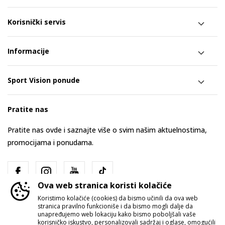
Korisnički servis
Informacije
Sport Vision ponude
Pratite nas
Pratite nas ovde i saznajte više o svim našim aktuelnostima,
promocijama i ponudama.
Ova web stranica koristi kolačiće
Koristimo kolačiće (cookies) da bismo učinili da ova web
stranica pravilno funkcioniše i da bismo mogli dalje da
unapređujemo web lokaciju kako bismo poboljšali vaše
korisničko iskustvo, personalizovali sadržaj i oglase, omogućili