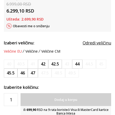
6.999,00
RSD
6.299,10
RSD
Ušteda:
2.699,90
RSD
Obavesti me o sniženju
Izaberi veličinu:
Odredi veličinu
Veličine EU
Veličine
Veličine CM
40
40.5
41
42
42.5
43
44
44.5
45
45.5
46
47
47.5
48.5
49.5
Izaberite količinu:
Dodaj u korpu
ili
699,90
RSD na 9 rata koristeći Visa ili MasterCard kartice
Banca Intesa