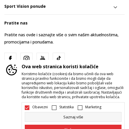
Sport Vision ponude
Pratite nas
Pratite nas ovde i saznajte više o svim našim aktuelnostima,
promocijama i ponudama.
Ova web stranica koristi kolačiće
Koristimo kolačiće (cookies) da bismo učinili da ova web
stranica pravilno funkcioniše i da bismo mogli dalje da
unapređujemo web lokaciju kako bismo poboljšali vaše
korisničko iskustvo, personalizovali sadržaj i oglase, omogućili
funkcije društvenih medija i analizirali saobraćaj. Nastavljajući
Srbija
Promenite
da koristite našu web stranicu, prihvatate upotrebu kolačića.
Obavezni
Statistika
Marketing
Saznaj više