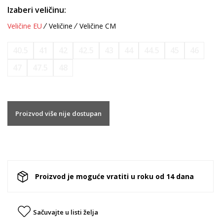
Izaberi veličinu:
Veličine EU
Veličine
Veličine CM
40.5
41
42
42.5
43
44
44.5
45
46
47
47.5
48
Proizvod više nije dostupan
Proizvod je moguće vratiti u roku od 14 dana
Sačuvajte u listi želja