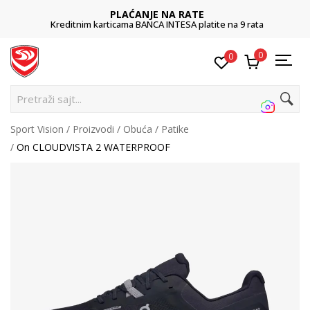
PLAĆANJE NA RATE
Kreditnim karticama BANCA INTESA platite na 9 rata
0
0
Pretraži sajt...
Sport Vision
Proizvodi
Obuća
Patike
On CLOUDVISTA 2 WATERPROOF