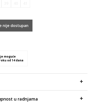
39
40
41
e nije dostupan
 je moguće
 roku od 14 dana
upnost u radnjama