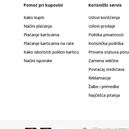
Pomoć pri kupovini
Korisnički servis
Kako kupiti
Uslovi korišćenja
Načini plaćanja
Uslovi prodaje
Plaćanje karticama
Politika privatnosti
Plaćanje karticama na rate
Korisnička podrška
Kako iskoristiti poklon karticu
Provera statusa poru
Načini isporuke
Zamena veličine
Povraćaj sredstava
Reklamacije
Žalbe i primedbe
Najčešća pitanja