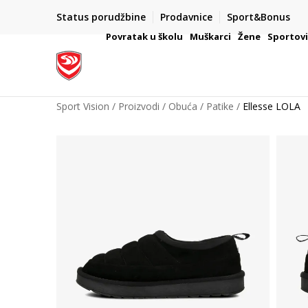
Status porudžbine
Prodavnice
Sport&Bonus
mpanije
VAŽNO OBAVEŠTENJE ZA POTROŠAČE
Povratak u školu
Muškarci
Žene
Sportov
Sport Vision
Proizvodi
Obuća
Patike
Ellesse LOLA