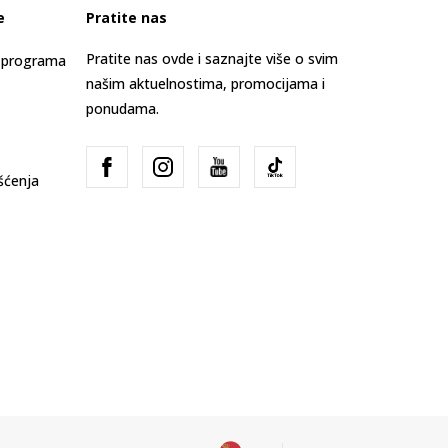
e
Pratite nas
Pratite nas ovde i saznajte više o svim
s programa
našim aktuelnostima, promocijama i
ponudama.
išćenja