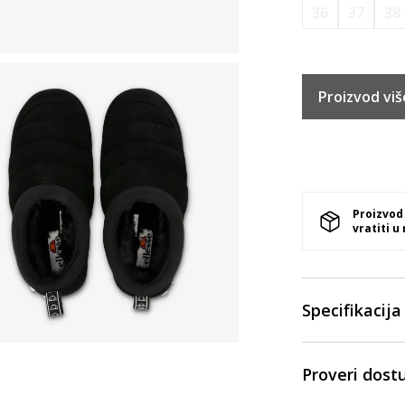
36
37
38
Proizvod viš
Proizvod
vratiti u
Specifikacija
Proveri dost