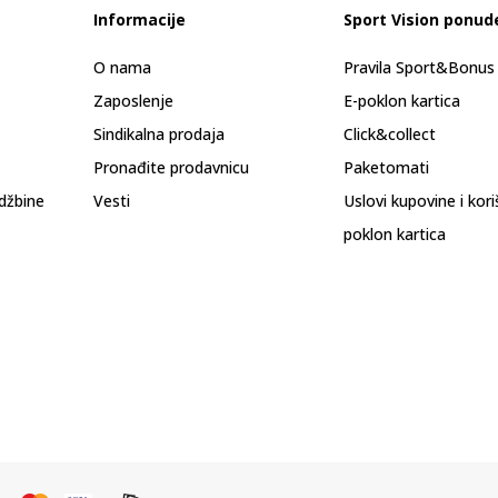
Informacije
Sport Vision ponud
O nama
Pravila Sport&Bonu
Zaposlenje
E-poklon kartica
Sindikalna prodaja
Click&collect
Pronađite prodavnicu
Paketomati
džbine
Vesti
Uslovi kupovine i kor
poklon kartica