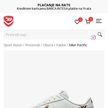
PLAĆANJE NA RATE
Kreditnim karticama BANCA INTESA platite na 9 rata
0
0
Pretraži sajt...
Sport Vision
Proizvodi
Obuća
Patike
Nike Pacific