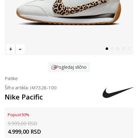
Pogledaj slično
Patike
Šifra artikla:
IM7328-100
Nike Pacific
Popust
50
%
9.999,00
RSD
4.999,00
RSD