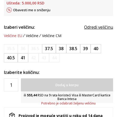
Ušteda:
5.000,00
RSD
Obavesti me o sniženju
Izaberi veličinu:
Odredi veličinu
Veličine EU
Veličine
Veličine CM
35.5
36
36.5
37.5
38
38.5
39
40
40.5
41
42
43
44
Izaberite količinu:
Dodaj u korpu
ili
555,44
RSD na 9 rata koristeći Visa ili MasterCard kartice
Banca Intesa
Potrebno je odabrati željenu veličinu
Proizvod je moguće vratiti u roku od 14 dana