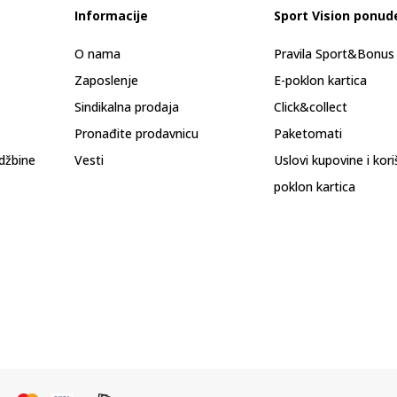
Informacije
Sport Vision ponud
O nama
Pravila Sport&Bonu
Zaposlenje
E-poklon kartica
Sindikalna prodaja
Click&collect
Pronađite prodavnicu
Paketomati
džbine
Vesti
Uslovi kupovine i kor
poklon kartica