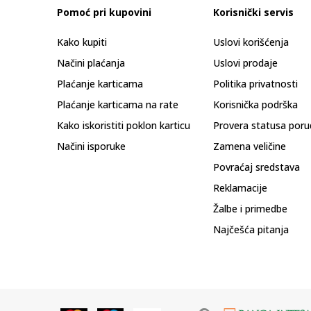
Pomoć pri kupovini
Korisnički servis
Kako kupiti
Uslovi korišćenja
Načini plaćanja
Uslovi prodaje
Plaćanje karticama
Politika privatnosti
Plaćanje karticama na rate
Korisnička podrška
Kako iskoristiti poklon karticu
Provera statusa poru
Načini isporuke
Zamena veličine
Povraćaj sredstava
Reklamacije
Žalbe i primedbe
Najčešća pitanja