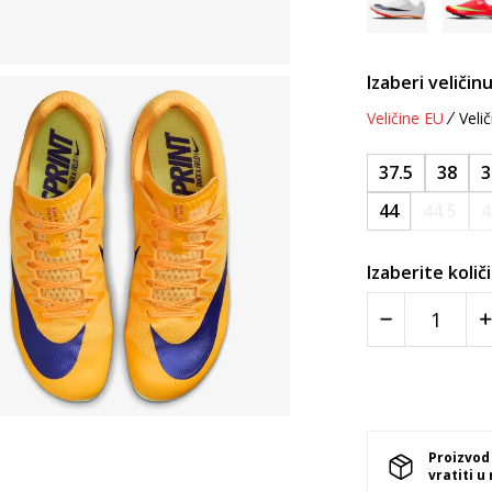
Izaberi veličinu
Veličine EU
Velič
37.5
38
3
44
44.5
4
Izaberite količ
Proizvod
vratiti u