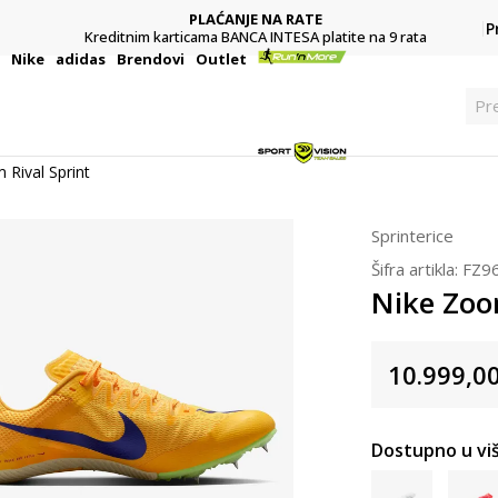
PLAĆANJE NA RATE
P
Kreditnim karticama BANCA INTESA platite na 9 rata
i
Nike
adidas
Brendovi
Outlet
Pre
 Rival Sprint
Sprinterice
Šifra artikla:
FZ9
Nike Zoo
10.999,0
Dostupno u viš