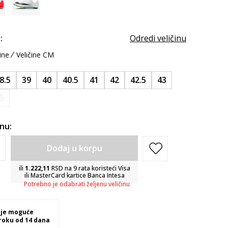
:
Odredi veličinu
ine
Veličine CM
8.5
39
40
40.5
41
42
42.5
43
5
inu:
Dodaj u korpu
ili
1.222,11
RSD na 9 rata koristeći Visa
ili MasterCard kartice Banca Intesa
Potrebno je odabrati željenu veličinu
 je moguće
 roku od 14 dana