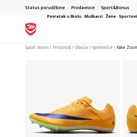
Status porudžbine
Prodavnice
Sport&Bonus
mpanije
VAŽNO OBAVEŠTENJE ZA POTROŠAČE
Povratak u školu
Muškarci
Žene
Sportov
Sport Vision
Proizvodi
Obuća
Sprinterice
Nike Zoom