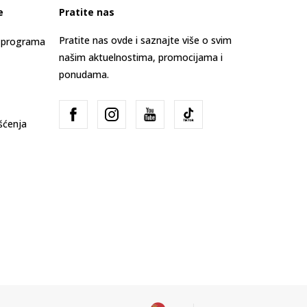
e
Pratite nas
Pratite nas ovde i saznajte više o svim
s programa
našim aktuelnostima, promocijama i
ponudama.
išćenja