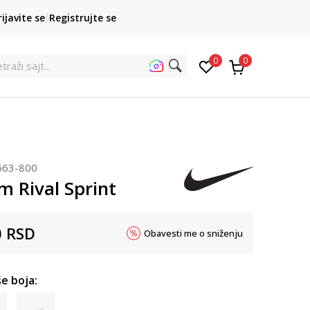
POZOVITE NAS
rijavite se
Registrujte se
011 422 1422
kupovina p
0
0
traži sajt...
663-800
m Rival Sprint
0
RSD
Obavesti me o sniženju
e boja: